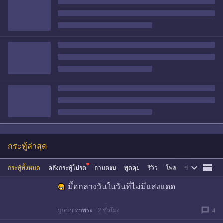
กระทู้ล่าสุด


กระทู้ทั้งหมด
คลังกระทู้โปรด
ถามตอบ
พูดคุย
รีวิว
โพล
ข่าว
ซื้อขาย
มื้อกลางวันในวันที่ไม่มีแสงแดด
message
บุษบา ท่าพระ
2 ชั่วโมง
4