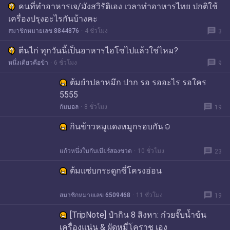
คนที่ทำอาหารเจ/มังสวิรัติเอง เวลาทำอาหารไทย ปกติใช้
เครื่องปรุงอะไรกันบ้างคะ
message
สมาชิกหมายเลข 8844876
4 ชั่วโมง
3
ตีนไก่ ทุกวันนี้เป็นอาหารไฮโซไปแล้วใช่ไหม?
message
หนึ่งเดียวคือข้า
6 ชั่วโมง
9
ต้มยำปลาหมึก ปาก รอ รออะไร รอใคร
5555
message
กัมบอล
8 ชั่วโมง
19
กินข้าวหมูแดงหมูกรอบกัน☺️
message
แก้วหนึ่งใบกับเบียร์สองขวด
10 ชั่วโมง
23
ต้มแซ่บกระดูกซี่โครงอ่อน
message
สมาชิกหมายเลข 6509468
11 ชั่วโมง
19
[TripNote] ป๋ากิน 8 สิงหา: ก๋วยจั๊บน้ำข้น
เครื่องแน่น & ผัดหมี่โคราช เอง