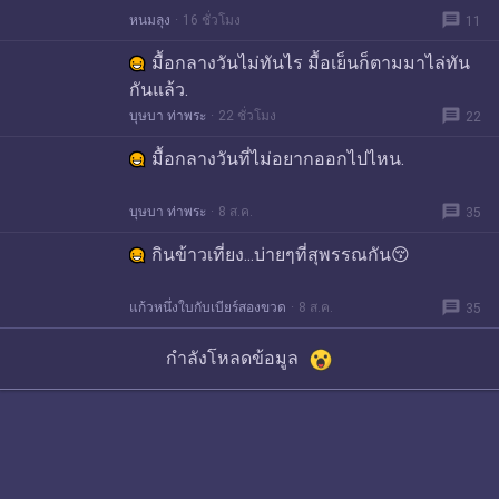
message
หนมลุง
16 ชั่วโมง
11
มื้อกลางวันไม่ทันไร มื้อเย็นก็ตามมาไล่ทัน
กันแล้ว.
message
บุษบา ท่าพระ
22 ชั่วโมง
22
มื้อกลางวันที่ไม่อยากออกไปไหน.
message
บุษบา ท่าพระ
8 ส.ค.
35
กินข้าวเที่ยง...บ่ายๆที่สุพรรณกัน😚
message
แก้วหนึ่งใบกับเบียร์สองขวด
8 ส.ค.
35
กำลังโหลดข้อมูล