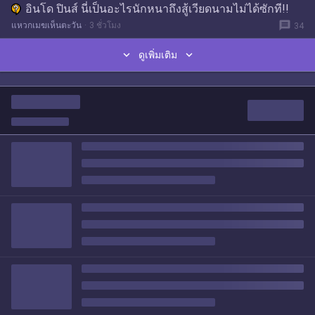
อินโด ปินส์ นี่เป็นอะไรนักหนาถึงสู้เวียดนามไม่ได้ซักที!!
message
แหวกเมฆเห็นตะวัน
3 ชั่วโมง
34


ดูเพิ่มเติม