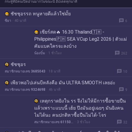
กระทู้ที่มีคนเปิดอ่านมากในขณะนี้ อัปเดตทุกนาที
ชัชชุอรรถ หนูหายดีแล้วใช่มั้ย
message
ซียา
40 นาที
6
เชียร์สด🔥 16.30 Thailand🇹🇭 -
Philippines🇵🇭 SEA V.Cup Leg2 2026 | ตัวแม่
คัมแบคใครจะลงบ้าง
message
น้องบิ๋ม
1 ชั่วโมง
262
ชัชชุอร
message
สมาชิกหมายเลข 3685043
18 นาที
10
เพียวพอไปเล่นบีหลังคือ มัน ULTRA SMOOTH เลยอ่ะ
message
สมาชิกหมายเลข 9324698
46 นาที
9
เหตุกราดยิงใน รร จึงไม่ให้มีการซื้อขายปืน
แล้วเพราะแบบนี้ เฮ้ย ปึงมันอยู่เฉยๆ มันยิงคน
ไม่ได้นะ คนปกติหาซื้อปืนไม่ได้-โจร
message
สมาชิกหมายเลข 6115048
3 ชั่วโมง
32