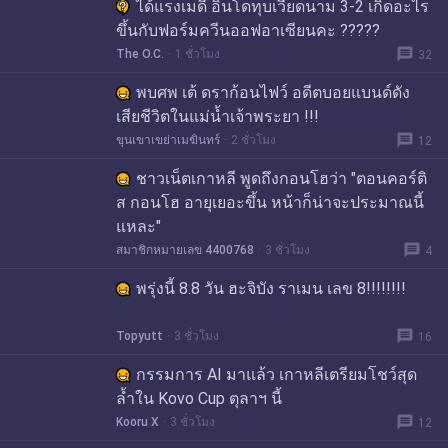
ได้แรงเมดี้ อินโดทุบเวียดนาม 3-2 เกิดอะไร
ขึ้นกับฟอร์มควีนออฟอาเซียนคะ ?????
message
The O.C.
1 ชั่วโมง
32
พบศพ เต้ ดราก้อนไฟว์ อดีตบอยแบนด์ดัง
เสียชีวิตในแม่น้ำเจ้าพระยา !!!
message
ขุนเขาเขย่าเมฆินทร์
2 ชั่วโมง
12
ชาวเน็ตเกาหลี พูดถึงกอนโฮว่า "ตอนคอร์ติ
ส กอนโฮ อายุเยอะขึ้น หน้าก็น่าจะประมาณนี้
แหละ"
message
สมาชิกหมายเลข 4400768
3 ชั่วโมง
4
พรุ่งนี้ 8.8 วัน ฮะจิบัง ราเมน เลข 8!!!!!!!!
message
Topyutt
3 ชั่วโมง
16
กรรมการ AI มาแล้ว เกาหลีเตรียมโชว์สุด
ล้ำใน Kovo Cup ตุลาฯ นี้
message
Kooru X
3 ชั่วโมง
12