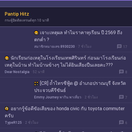
Pantip Hitz
กระทู้ฮิตติดเทรนด์ทุก 10 นาที
เจาะเหตุผล ทำไมราคาทุเรียน ปี 2569 ถึง
ตกต่ำ ?
message
สมาชิกหมายเลข 8930230
7 ชั่วโมง
17
นักเรียนก่อเหตุในโรงเรียนเทพศิรินทร์ ก่อนมาโรงเรียนก่อ
เหตุในบ้าน ทำไมบ้านข้างๆ ไม่ได้ยินเสียงปืนเลยคะ???
message
Dear Nostalgia
52 นาที
8
[CR] ถ้ำไทรซีฟู้ด @ อำเภอปราณบุรี จังหวัด
ประจวบคีรีขันธ์
message
Emmy Journey พากิน พาเที่ยว
2 ชั่วโมง
7
อยากรู้ข้อดีขัอเสียของ honda civic กับ toyota commuter
ครับ
message
TypeR125
2 ชั่วโมง
6