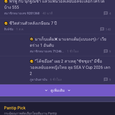
พรพู่ กับ นุ๊กฐณิชา แล้วแฟนวอลเลย์บอลจะเลือกใครได้
บ้าง 555
message
สมาชิกหมายเลข 9201368
40 นาที
4
ชีวิตส่วนตัวหลังเกษียณ 7 ปี
message
สิงห์ชัย
1 ส.ค.
140
มาเก็บแต้ม❌ มาแจกแต้ม(แบบงงๆ)✅ เวีย
ดร่วง 1 อันดับ
message
สมาชิกหมายเลข 7124675
1 ชั่วโมง
9
"โค้ชอ๊อต" เผย 2 สาเหตุ "ชัชชุอร" มีชื่อ
วอลเลย์บอลหญิงไทย ลุย SEA V Cup 2026 เลก
2
message
ภูผาอันดามัน
6 ชั่วโมง
9


ดูเพิ่มเติม
Pantip Pick
กระทู้คุณภาพคัดเลือกโดยทีมงาน Pantip