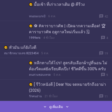
มื้อเช้า ที่เก่าเวลาเดิม @ คีรีวง
message
หนอนแบกเป้
6 ส.ค.
42
⚽ #คาราบาวคัพ | เปิดฉากความเดือด! 🏆
คาราบาวคัพ ฤดูกาลใหม่เริ่มแล้ว 🗓️
message
1999ers
4 ชั่วโมง
4
หัวมัน เเก้ยังไงดี
message
สมาชิกหมายเลข 8223454
5 ส.ค.
19
หลีกทางให้โปร! สูตรลับเลือกผ้าปูที่นอน ไม่
ต้องรีดแต่ยังเรียบตึงเป๊ะ! ชีวิตดีขึ้น 300% ครับ
message
คนสวนชอบเทรด
5 ส.ค.
9
[ รีวิวหนังดี ] Dear You จดหมายรักถึงอาม่า
(2026)
message
รักคนอ่าน
21 ชั่วโมง
11


ดูเพิ่มเติม