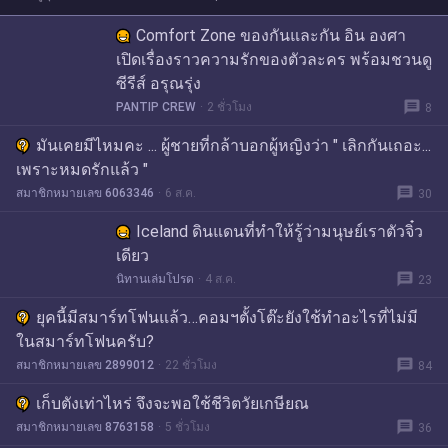
Comfort Zone ของกันและกัน อิน องศา
เปิดเรื่องราวความรักของตัวละคร พร้อมชวนดู
ซีรีส์ อรุณรุ่ง
message
PANTIP CREW
2 ชั่วโมง
8
มันเคยมีไหมคะ ... ผู้ชายที่กล้าบอกผู้หญิงว่า " เลิกกันเถอะ...
เพราะหมดรักแล้ว "
message
สมาชิกหมายเลข 6063346
6 ส.ค.
30
Iceland ดินแดนที่ทำให้รู้ว่ามนุษย์เราตัวจิ๋ว
เดียว
message
นิทานเล่มโปรด
4 ส.ค.
23
ยุคนี้มีสมาร์ทโฟนแล้ว…คอมฯตั้งโต๊ะยังใช้ทำอะไรที่ไม่มี
ในสมาร์ทโฟนครับ?
message
สมาชิกหมายเลข 2899012
22 ชั่วโมง
84
เก็บตังเท่าไหร่ จึงจะพอใช้ชีวิตวัยเกษียณ
message
สมาชิกหมายเลข 8763158
5 ชั่วโมง
36