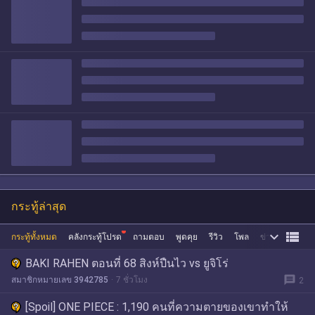
กระทู้ล่าสุด


กระทู้ทั้งหมด
คลังกระทู้โปรด
ถามตอบ
พูดคุย
รีวิว
โพล
ข่าว
ซื้อขาย
BAKI RAHEN ตอนที่ 68 สิงห์ปืนไว vs ยูจิโร่
message
สมาชิกหมายเลข 3942785
7 ชั่วโมง
2
[Spoil] ONE PIECE : 1,190 คนที่ความตายของเขาทำให้