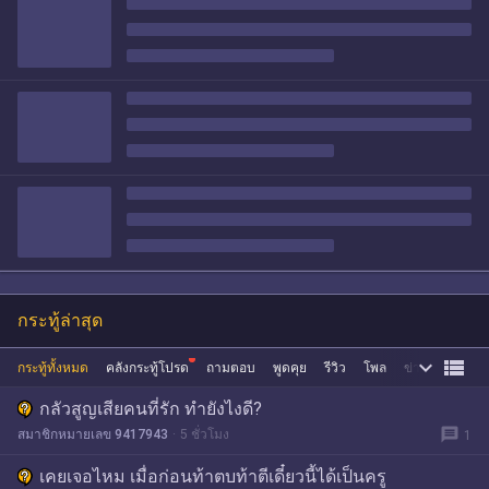
กระทู้ล่าสุด


กระทู้ทั้งหมด
คลังกระทู้โปรด
ถามตอบ
พูดคุย
รีวิว
โพล
ข่าว
ซื้อขาย
กลัวสูญเสียคนที่รัก ทํายังไงดี?
message
สมาชิกหมายเลข 9417943
5 ชั่วโมง
1
เคยเจอไหม เมื่อก่อนท้าตบท้าตีเดี๋ยวนี้ได้เป็นครู