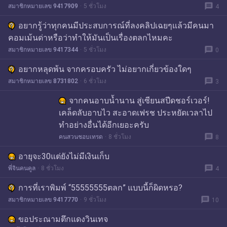
message
สมาชิกหมายเลข 9417909
5 ชั่วโมง
4
อยากรู้ว่าทุกคนมีประสบการณ์ที่ลงคลิปเฉยๆแล้วมีคนมา
คอมเม้นด่าหรือว่าทำให้มันเป็นเรื่องตลกไหมคะ
message
สมาชิกหมายเลข 9417344
5 ชั่วโมง
0
อยากหลุดพ้น จากครอบครัว ไม่อยากเกี่ยวข้องใดๆ
message
สมาชิกหมายเลข 8731802
6 ชั่วโมง
3
จากคนอาบน้ำนาน สู่เซียนสปีดชอร์เวอร์!
เคล็ดลับอาบไว สะอาดเฟรช ประหยัดเวลาไป
ทำอย่างอื่นได้อีกเยอะครับ
message
คนสวนชอบเทรด
8 ชั่วโมง
8
อายุจะ30แต่ยังไม่มีเงินเก็บ
message
พี่จินคนคูล
8 ชั่วโมง
4
การที่เราพิมพ์ “55555555ตลก” แบบนี้ก็ผิดหรอ?
message
สมาชิกหมายเลข 9417770
9 ชั่วโมง
10
ขอประณามตึกแดงวินเทจ