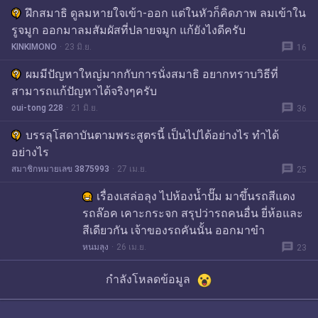
ฝึกสมาธิ ดูลมหายใจเข้า-ออก แต่ในหัวก็คิดภาพ ลมเข้าใน
รูจมูก ออกมาลมสัมผัสที่ปลายจมูก แก้ยังไงดีครับ
message
KINKIMONO
23 มิ.ย.
16
ผมมีปัญหาใหญ่มากกับการนั่งสมาธิ อยากทราบวิธีที่
สามารถแก้ปัญหาได้จริงๆครับ
message
oui-tong 228
21 มิ.ย.
36
บรรลุโสดาบันตามพระสูตรนี้ เป็นไปได้อย่างไร ทำได้
อย่างไร
message
สมาชิกหมายเลข 3875993
27 เม.ย.
25
เรื่องเสล่อลุง ไปห้องน้ำปั๊ม มาขึ้นรถสีแดง
รถล๊อค เคาะกระจก สรุปว่ารถคนอื่น ยี่ห้อและ
สีเดียวกัน เจ้าของรถคันนั้น ออกมาขำ
message
หนมลุง
26 เม.ย.
23
กำลังโหลดข้อมูล