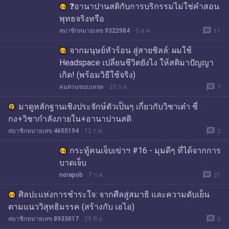
❓อานาปานสติกับการบริกรรมไม่ใช่คำสอน
พุทธจริงหรือ
message
สมาชิกหมายเลข 9322984
5 ส.ค.
11
จากมนุษย์หัวร้อน สู่สายชิลล์: ผมใช้
Headspace เปลี่ยนชีวิตยังไง ให้สติมาปัญญา
เกิด! (พร้อมวิธีใช้จริง)
message
คนสวนชอบเทรด
20 ก.ค.
7
มาดูหลักฐานเชิงประจักษ์ตัวเป็นๆ เกี่ยวกับวิชาเต๋า ชี่
กง+วิชากำลังภายใน+อานาปานสติ
message
สมาชิกหมายเลข 4655194
12 ก.ค.
2
กระทู้คนเจ็บเข่าฯ #16 - มุมดีๆ ที่ได้จากการ
บาดเจ็บ
message
norapob
7 ก.ค.
21
ศิลปะแห่งการชำระใจ: จากศีลสู่สมาธิ และความดับเย็น
ตามแนววิสุทธิมรรค (สร้างกับ เอไอ)
message
สมาชิกหมายเลข 8933017
29 มิ.ย.
0