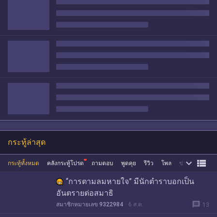
กระทู้ล่าสุด


กระทู้ทั้งหมด
คลังกระทู้โปรด
ถามตอบ
พูดคุย
รีวิว
โพล
ข่าว
ซื้อขาย
“การตามลมหายใจ” มีนักตำราบอกเป็น
อันตรายต่อสมาธิ
message
สมาชิกหมายเลข 9322984
6 ส.ค.
13