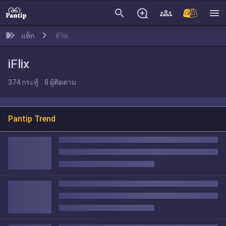
search
menu
แท็ก
iFlix
iFlix
374
กระทู้
8
ผู้ติดตาม
Pantip Trend