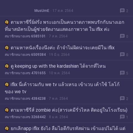
message
MusUmE
17 ส.ค. 2564
2
ตามหาซีรี่ย์ฝรั่ง พระเอกเป็นคนวาดภาพพบรักกับนางเอก
ที่มาสมัครเป็นผู้ช่วยจัดงานแสดงภาพวาด ใน iflix ค่ะ
message
สมาชิกหมายเลข 6585101
7 ส.ค. 2564
0
ตามหาหนังเรื่องนึงค่ะ ถ้าจำไม่ผิดน่าจะเคยมีใน iflix
message
สมาชิกหมายเลข 6509384
19 มิ.ย. 2564
0
ดู keeping up with the kardashian ได้จากที่ไหน
message
สมาชิกหมายเลข 4701655
10 พ.ค. 2564
5
iflix นี่เค้ารวมกับ we tv แล้วเหรอ เข้าเวบ เค้าใช้ โลโก้
ของ we tv
message
สมาชิกหมายเลข 4384238
7 พ.ค. 2564
2
ตามหาซีรีส์ zombie ค่ะ(สารเคมีรั่วไหล ติดอยู่ในโรงเรียน)
message
สมาชิกหมายเลข 3268442
8 ม.ค. 2564
1
ยกเลิกapp iflix ยังไง ลืมไอดีกับรหัสผ่าน เข้าแอปไม่ได้ แต่