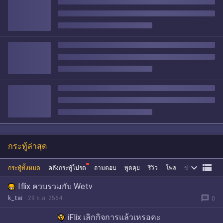
กระทู้ล่าสุด


กระทู้ทั้งหมด
คลังกระทู้โปรด
ถามตอบ
พูดคุย
รีวิว
โพล
ข่าว
ซื้อขาย
Iflix ควบรวมกับ Wetv
message
k_tai
29 ธ.ค. 2564
0
iFlix เลิกกิจการแล้วเหรอคะ