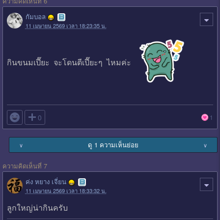
ความคิดเห็นที่ 6
กัมบอล
11 เมษายน 2569 เวลา 18:23:35 น.
กินขนมเปี๊ยะ จะโดนตีเปี๊ยะๆ ไหมค่ะ

0
1
ดู 1 ความเห็นย่อย
∨
∨
ความคิดเห็นที่ 7
ค่ง หยาง เจี่ยน
11 เมษายน 2569 เวลา 18:33:32 น.
ลูกใหญ่น่ากินครับ