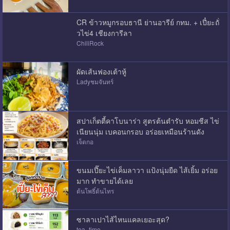
CR ข้าวหมูกรอบธานี ย่านอารีย์ กทม. + เปี๋ยะถั่
วไข่4 เชียงการีลา
ChiliRock
ผัดเส้นฟองเต้าหู้
Ladyชมจันทร์
สปาเก็ตตี้คาโบนาร่า สูตรต้นตำรับ หอมชีส ไข่
เนียนนุ่ม เบคอนกรอบ อร่อยเหมือนร้านดัง
เจ็ดกอ
ขนมเปี๊ยะไข่เค็มลาวา แป้งนุ่มยืด ไส้เยิ้ม อร่อย
มาก ทำขายได้เลย
ต้นโพธิ์ต้นไทร
ซาลาเปาไส้ไหนแคลเยอะสุด?
tea_time