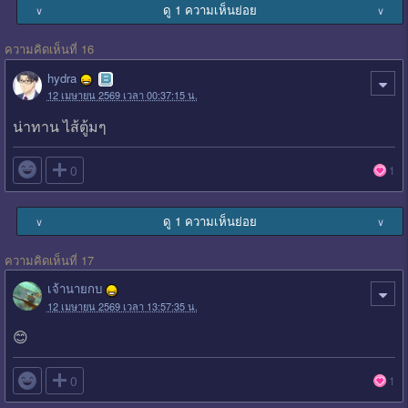
ดู 1 ความเห็นย่อย
∨
∨
ความคิดเห็นที่ 16
hydra
12 เมษายน 2569 เวลา 00:37:15 น.
น่าทาน ไส้ตู้มๆ

0
1
ดู 1 ความเห็นย่อย
∨
∨
ความคิดเห็นที่ 17
เจ้านายกบ
12 เมษายน 2569 เวลา 13:57:35 น.
😊

0
1