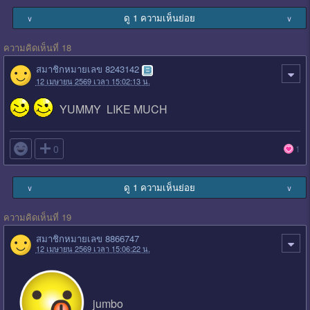
ดู 1 ความเห็นย่อย
∨
∨
ความคิดเห็นที่ 18
สมาชิกหมายเลข 8243142
12 เมษายน 2569 เวลา 15:02:13 น.
YUMMY LIKE MUCH

0
1
ดู 1 ความเห็นย่อย
∨
∨
ความคิดเห็นที่ 19
สมาชิกหมายเลข 8866747
12 เมษายน 2569 เวลา 15:06:22 น.
jumbo