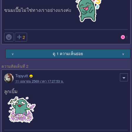
ขนมเปี๊ยไม่ใช่ทางเราอย่างแรงค่ะ

2
1
ดู 1 ความเห็นย่อย
∨
∨
ความคิดเห็นที่ 2
Topyutt
11 เมษายน 2569 เวลา 17:27:53 น.
ลูกเบิ้ม