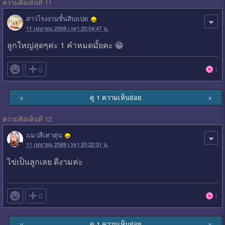
ความคิดเห็นที่ 11
สาวโรงงานชั้นสิบแปด
11 เมษายน 2569 เวลา 20:04:47 น.
ลูกใหญ่สุดๆค่ะ 1 คำหมดมั้ยคะ 😁

0
1
ดู 1 ความเห็นย่อย
∨
∨
ความคิดเห็นที่ 12
แมวสีเทาตุ่น
11 เมษายน 2569 เวลา 20:22:31 น.
ไข่เป็นลูกเลย ดีงามค่ะ

0
1
ดู 1 ความเห็นย่อย
∨
∨