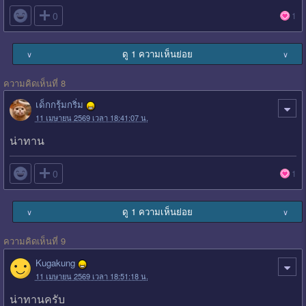

0
1
ดู 1 ความเห็นย่อย
∨
∨
ความคิดเห็นที่ 8
เด็กกรุ้มกริ่ม
11 เมษายน 2569 เวลา 18:41:07 น.
น่าทาน

0
1
ดู 1 ความเห็นย่อย
∨
∨
ความคิดเห็นที่ 9
Kugakung
11 เมษายน 2569 เวลา 18:51:18 น.
น่าทานครับ