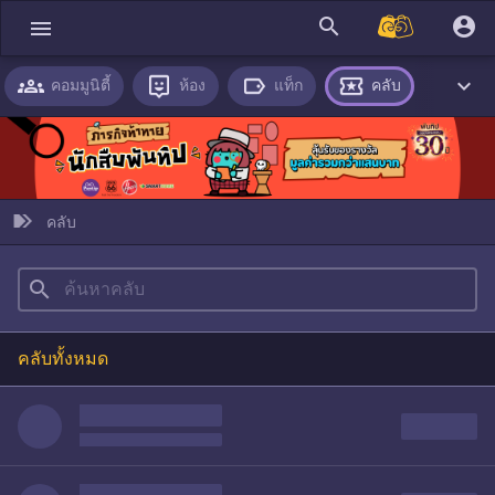
search
account_circle
menu

คอมมูนิตี้
ห้อง
แท็ก
คลับ
คลับ
search
คลับทั้งหมด