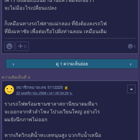
จะไม่มีอะไรเปลี่ยนแปลง
ก็เหมือนทางรถไฟสายแม่กลอง ที่ยังต้องลงรถไฟ
ที่ฝั่งมหาชัย เพื่อต่อเรือไปฝั่งท่าฉลอม เหมือนเดิม

0
0
ดู 1 ความเห็นย่อย
∨
∨
ความคิดเห็นที่ 4
สมาชิกหมายเลข 5112225
22 พฤศจิกายน 2568 เวลา 00:34:29 น.
รางรถไฟพร้อมชานชาลาสถานีขนาดมหึมา
จะออกจากหัวลำโพง ไปวงเวียนใหญ่ อย่างไร
ผมยังนึกภาพไม่ออก
หากเกิดวิกฤติน้ำทะเลหนุนสูง ​บวกกับน้ำเหนือ