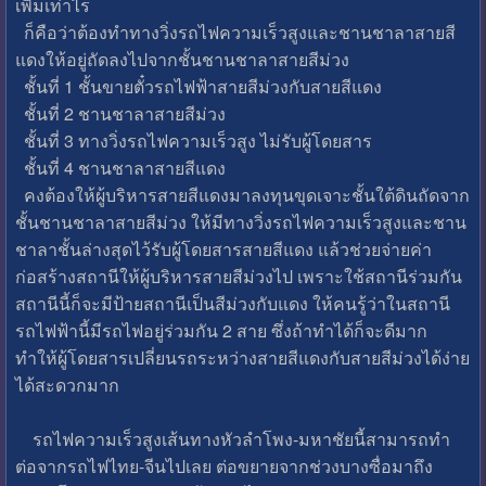
เพิ่มเท่าไร
ก็คือว่าต้องทำทางวิ่งรถไฟความเร็วสูงและชานชาลาสายสี
แดงให้อยู่ถัดลงไปจากชั้นชานชาลาสายสีม่วง
ชั้นที่ 1 ชั้นขายตั๋วรถไฟฟ้าสายสีม่วงกับสายสีแดง
ชั้นที่ 2 ชานชาลาสายสีม่วง
ชั้นที่ 3 ทางวิ่งรถไฟความเร็วสูง ไม่รับผู้โดยสาร
ชั้นที่ 4 ชานชาลาสายสีแดง
คงต้องให้ผู้บริหารสายสีแดงมาลงทุนขุดเจาะชั้นใต้ดินถัดจาก
ชั้นชานชาลาสายสีม่วง ให้มีทางวิ่งรถไฟความเร็วสูงและชาน
ชาลาชั้นล่างสุดไว้รับผู้โดยสารสายสีแดง แล้วช่วยจ่ายค่า
ก่อสร้างสถานีให้ผู้บริหารสายสีม่วงไป เพราะใช้สถานีร่วมกัน
สถานีนี้ก็จะมีป้ายสถานีเป็นสีม่วงกับแดง ให้คนรู้ว่าในสถานี
รถไฟฟ้านี้มีรถไฟอยู่ร่วมกัน 2 สาย ซึ่งถ้าทำได้ก็จะดีมาก
ทำให้ผู้โดยสารเปลี่ยนรถระหว่างสายสีแดงกับสายสีม่วงได้ง่าย
ได้สะดวกมาก
รถไฟความเร็วสูงเส้นทางหัวลำโพง-มหาชัยนี้สามารถทำ
ต่อจากรถไฟไทย-จีนไปเลย ต่อขยายจากช่วงบางซื่อมาถึง