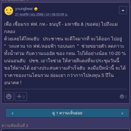
youngbear
21 พฤศจิกายน 2568 เวลา 08:03:09 น.
เพื่อ เชื่อมรถ ฟฟ. กท.- ธนบุรี - มหาชัย & (ขอต่อ) ไปถึงแม่
กลอง
ด้วยเลยได้ไหมฮับ ประชาชน จะดีใจมากที่ จะได้ออก ไปอยู่
" วงแหวน รถ ฟฟ./ลอยฟ้า รอบนอก " ช่วยขยายตัว ลดภาวะ
ทั้งน้ำท่วม กับความแออัด ของ กทม. ไปได้อย่างน้อย 10-20 %
แน่นอนฮับ ปชช. เอาใจช่วย ให้สายสีแดงที่จะประชุมวันนี้
ขอให้ผ่านได้ อย่างประสบความสำเร็จฮับ ลงมือปีหน้านี้ จะได้
ราคาของงานโดนรวม ย่อมเยา กว่าการไปลงทุน 5 ปีใน
อนาคต !

0
0
ดู 1 ความเห็นย่อย
∨
∨
ความคิดเห็นที่ 2