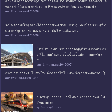
สายสีน้ำตาลควรทำจุดเชื่อมสายอื่นให้ดี ช่วยกระจายคนออกนอกเมือ
งและทำให้ทางด่วนพระราม 9-งามวงศ์งานเกิดความคล่องตัว
สมาชิกหมายเลข 4764697
รถไฟความเร็วสูงสายใต้จากกรุงเทพ ผ่านนครปฐม-อ.เมือง ราชบุรี v
s ผ่านสมุทรสาคร-อ.ปากท่อ ราชบุรี คุณเลือกอะไร
สมาชิกหมายเลข 4764697
ไหวไหม รฟท. รวมสิ่งสำคัญๆที่รฟท.ต้องทำ จา
กที่ไม่เคยทำอะไรเป็นชิ้นเป็นอันมาค่อนศตวรร
ษ
สมาชิกหมายเลข 2646007
จากบางปลา12จะไปสำโรงเพื่อต่อรถไฟไป บางซื่อ(กรุงเทพอภิวัฒน์)
สมาชิกหมายเลข 8897873
นครปฐม กำลังจะมีรถไฟฟ้า ตรงจาก กทม. ไป
ถึงองค์พระ
ฤาษีภฤคุ ผู้สาปเทพ