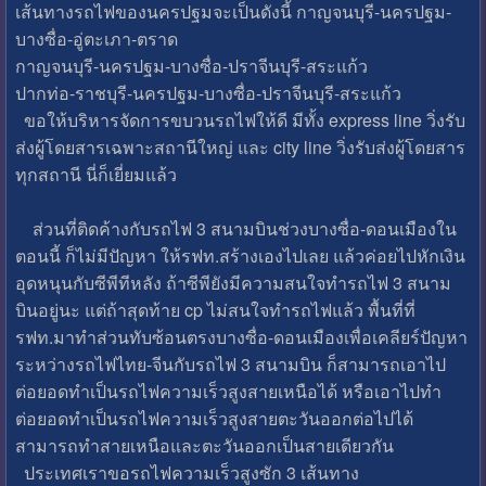
เส้นทางรถไฟของนครปฐมจะเป็นดังนี้ กาญจนบุรี-นครปฐม-
บางซื่อ-อู่ตะเภา-ตราด
กาญจนบุรี-นครปฐม-บางซื่อ-ปราจีนบุรี-สระแก้ว
ปากท่อ-ราชบุรี-นครปฐม-บางซื่อ-ปราจีนบุรี-สระแก้ว
ขอให้บริหารจัดการขบวนรถไฟให้ดี มีทั้ง express line วิ่งรับ
ส่งผู้โดยสารเฉพาะสถานีใหญ่ และ city line วิ่งรับส่งผู้โดยสาร
ทุกสถานี นี่ก็เยี่ยมแล้ว
ส่วนที่ติดค้างกับรถไฟ 3 สนามบินช่วงบางซื่อ-ดอนเมืองใน
ตอนนี้ ก็ไม่มีปัญหา ให้รฟท.สร้างเองไปเลย แล้วค่อยไปหักเงิน
อุดหนุนกับซีพีทีหลัง ถ้าซีพียังมีความสนใจทำรถไฟ 3 สนาม
บินอยู่นะ แต่ถ้าสุดท้าย cp ไม่สนใจทำรถไฟแล้ว พื้นที่ที่
รฟท.มาทำส่วนทับซ้อนตรงบางซื่อ-ดอนเมืองเพื่อเคลียร์ปัญหา
ระหว่างรถไฟไทย-จีนกับรถไฟ 3 สนามบิน ก็สามารถเอาไป
ต่อยอดทำเป็นรถไฟความเร็วสูงสายเหนือได้ หรือเอาไปทำ
ต่อยอดทำเป็นรถไฟความเร็วสูงสายตะวันออกต่อไปได้
สามารถทำสายเหนือและตะวันออกเป็นสายเดียวกัน
ประเทศเราขอรถไฟความเร็วสูงซัก 3 เส้นทาง