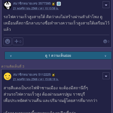
สมาชิกหมายเลข 3577395
21 พฤศจิกายน 2568 เวลา 10:13:58 น.
รถไฟความเร็วสูงสายใต้ คิดว่าคงไม่สร้างผ่านหัวลำโพง ดู
เหมือนที่สถานีกลางบางซื่อทำทางความเร็วสูงสายใต้เตรียมไว้
แล้ว

0
0
ดู 1 ความเห็นย่อย
∨
∨
ความคิดเห็นที่ 3
สมาชิกหมายเลข 5112225
21 พฤศจิกายน 2568 เวลา 15:08:19 น.
สายสีแดงเป็นรถไฟฟ้าชานเมือง จะต้องมีสถานีถี่ๆ
ส่วนรถไฟความเร็วสูง ต้องผ่านนครปฐม ราชบุรี
เพื่อประหยัดค่าเวนคืน และปริมาณผู้โดยสารที่มากกว่า
เค้าวางแผนแบบนี้มานานแล้ว ผมจึงเชื่อว่า