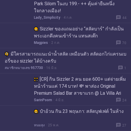
Park Silom ในงบ 199.- ++ คุ้มค่ายืนหนึ่ง
ใจกลางเมือง!
message
Lady_Simplicity
4 ก.ค.
44
Sizzler ของแถมอย่าง “สลัดบาร์” กำลังเป็น
พระเอกดึงคนเข้าร้าน แทนสเต๊ก
message
Magpies
2 ก.ค.
70
มีใครสามารถแนะนำน้ำสลัด เหมือนตัว สลัดอกไก่แครนเบ
อรี่ของ sizzler ได้บ้างครับ
message
สมาชิกหมายเลข 957730
16 มิ.ย.
1
[CR] กิน Sizzler 2 คน ยอด 600+ แต่จ่ายเพิ่ม
หน้าร้านแค่ 174 บาท! 💸 พาส่อง Original
Premium Salad Bar สาขาแรก @ La Villa Ari
message
SarinPoom
4 มิ.ย.
24
ป๋าอ้วน กิน 23 พฤษภา: สลัดบุฟเฟต์ ในห้าง
message
หนมลุง
25 พ.ค.
27