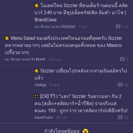
โมเดลใหม่ Sizzler ที่คนเต็มร้านตอนนี้ สลัด
บาร์ 249 บาท มีซุปเห็ดทรัฟเฟิล ส้มตำ นาโช |
BrandCase
message
สมาชิกหมายเลข 2933266
7 พ.ค.
110
Menu Salad ของฝรั่งประเทศไหนอร่อยที่สุดครับ Sizzler
หลากหลายมากๆ แต่มันไม่ครอบคลุมทั้งหมด ของ Maxico
เปรี้ยวมากๆ
message
สมาชิกหมายเลข 9148441
24 เม.ย.
9
Sizzler เปลี่ยนโปรหลังจากจ่ายเงินสมัครไป
แล้ว
message
chakgy
9 เม.ย.
43
[CR] รีวิว "แฮก" Sizzler วันธรรมดา กิน 2
คน (สเต็ก+สลัดบาร์+น้ำรีฟิล) จ่ายจริงแค่
คนละ 193.- ถูกกว่าราคาสลัดบาร์ปกติอีกครับ!
message
SarinPoom
26 ก.พ.
72
กำลังโหลดข้อมูล