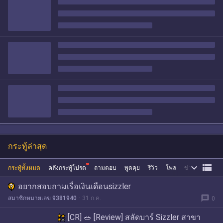
กระทู้ล่าสุด


กระทู้ทั้งหมด
คลังกระทู้โปรด
ถามตอบ
พูดคุย
รีวิว
โพล
ข่าว
ซื้อขาย
อยากสอบถามเรื่อเงินเดือนsizzler
message
สมาชิกหมายเลข 9381940
31 ก.ค.
0
[CR] 🥗 [Review] สลัดบาร์ Sizzler สาขา