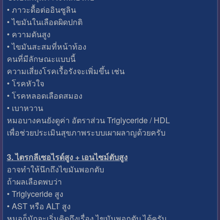
• ภาวะดื้อต่ออินซูลิน
• ไขมันในเลือดผิดปกติ
• ความดันสูง
• ไขมันสะสมที่หน้าท้อง
คนที่มีลักษณะแบบนี้
ความเสี่ยงโรคเรื้อรังจะเพิ่มขึ้น เช่น
• โรคหัวใจ
• โรคหลอดเลือดสมอง
• เบาหวาน
หมอบางคนยังดูค่า อัตราส่วน Triglyceride / HDL
เพื่อช่วยประเมินสุขภาพระบบเผาผลาญด้วยครับ
3. ไตรกลีเซอไรด์สูง + เอนไซม์ตับสูง
อาจทำให้นึกถึงไขมันพอกตับ
ถ้าผลเลือดพบว่า
• Triglyceride สูง
• AST หรือ ALT สูง
หมอก็มักจะเริ่มคิดถึงเรื่อง ไขมันพอกตับ ได้ครับ