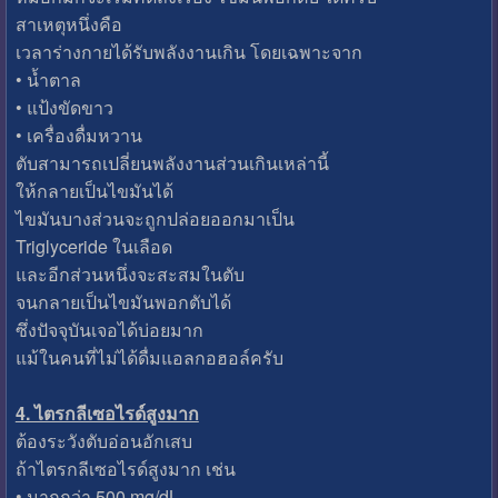
สาเหตุหนึ่งคือ
เวลาร่างกายได้รับพลังงานเกิน โดยเฉพาะจาก
• น้ำตาล
• แป้งขัดขาว
• เครื่องดื่มหวาน
ตับสามารถเปลี่ยนพลังงานส่วนเกินเหล่านี้
ให้กลายเป็นไขมันได้
ไขมันบางส่วนจะถูกปล่อยออกมาเป็น
Triglyceride ในเลือด
และอีกส่วนหนึ่งจะสะสมในตับ
จนกลายเป็นไขมันพอกตับได้
ซึ่งปัจจุบันเจอได้บ่อยมาก
แม้ในคนที่ไม่ได้ดื่มแอลกอฮอล์ครับ
4. ไตรกลีเซอไรด์สูงมาก
ต้องระวังตับอ่อนอักเสบ
ถ้าไตรกลีเซอไรด์สูงมาก เช่น
• มากกว่า 500 mg/dL