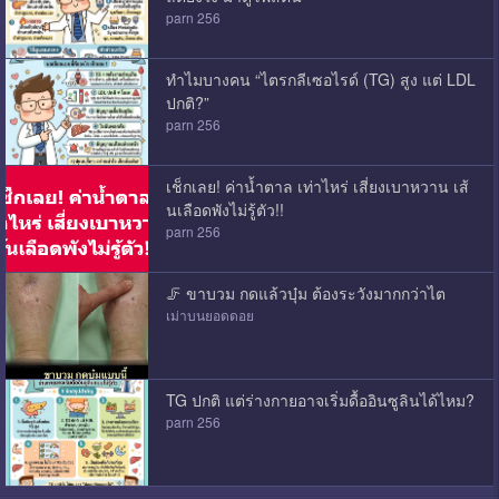
parn 256
ทำไมบางคน “ไตรกลีเซอไรด์ (TG) สูง แต่ LDL
ปกติ?”
parn 256
เช็กเลย! ค่าน้ำตาล เท่าไหร่ เสี่ยงเบาหวาน เส้
นเลือดพังไม่รู้ตัว!!
parn 256
🦵​ ขาบวม กดแล้วบุ๋ม ต้องระวังมากกว่าไต
เม่าบนยอดดอย
TG ปกติ แต่ร่างกายอาจเริ่มดื้ออินซูลินได้ไหม?
parn 256