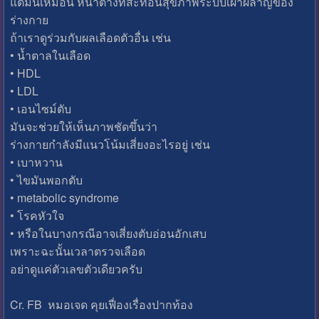
แต่มันเหมือน หน้าต่างที่สะท้อนสุขภาพระบบเผาผลาญของ
ร่างกาย
ถ้าเราดูร่วมกับผลเลือดตัวอื่น เช่น
• น้ำตาลในเลือด
• HDL
• LDL
• เอนไซม์ตับ
มันจะช่วยให้เห็นภาพชัดขึ้นว่า
ร่างกายกำลังมีแนวโน้มเสี่ยงอะไรอยู่ เช่น
• เบาหวาน
• ไขมันพอกตับ
• metabolic syndrome
• โรคหัวใจ
• หรือในบางกรณีอาจเสี่ยงตับอ่อนอักเสบ
เพราะฉะนั้นเวลาตรวจเลือด
อย่าดูแค่ตัวเลขตัวเดียวครับ
Cr. FB หมอเจด คุยเฟื่องเรื่องปากท้อง