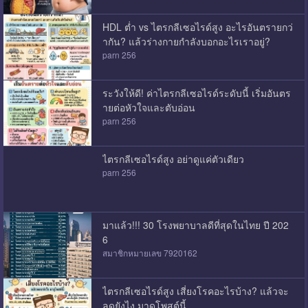
HDL ต่ำ vs ไตรกลีเซอไรด์สูง อะไรอันตรายกว่
ากัน? แล้วร่างกายกำลังบอกอะไรเราอยู่?
parn 256
ระวังให้ดี! ค่าไตรกลีเซอไรด์ระดับนี้ เริ่มอันตร
ายต่อหัวใจและตับอ่อน
parn 256
ไตรกลีเซอไรด์สูง อย่าดูแค่ตัวเดียว
parn 256
มาแล้ว!!! 30 โรงพยาบาลดีที่สุดในไทย ปี 202
6
สมาชิกหมายเลข 7920162
ไตรกลีเซอไรด์สูง เสี่ยงโรคอะไรบ้าง? แล้วจะ
ลดยังไง มาดูโพสต์นี้