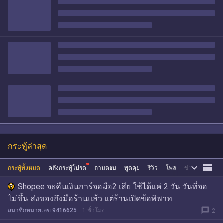
กระทู้ล่าสุด


กระทู้ทั้งหมด
คลังกระทู้โปรด
ถามตอบ
พูดคุย
รีวิว
โพล
ข่าว
ซื้อขาย
Shopee จะคืนเงินการ์จอมือ2 เสีย ใช้ได้แค่ 2 วัน วันที่จอ
ไม่ขึ้น ส่งของถึงมือร้านแล้ว แต่ร้านเปิดข้อพิพาท
message
สมาชิกหมายเลข 9416625
1 ชั่วโมง
2