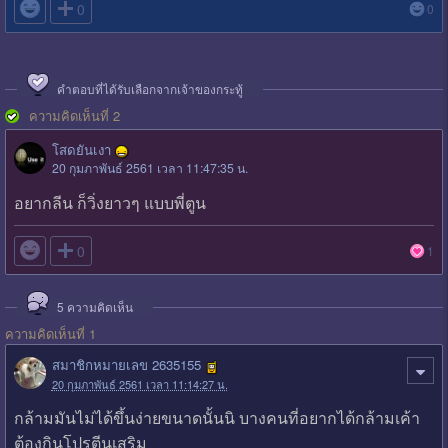

0
0
คำตอบที่ได้รับเลือกจากเจ้าของกระทู้
ความคิดเห็นที่ 2
โสดยันเงา
20 กุมภาพันธ์ 2561 เวลา 11:47:35 น.
อยากลีน ก็วิ่งยาวๆ แบบพี่ตูน

0
1
5
ความคิดเห็น
ความคิดเห็นที่ 1
สมาชิกหมายเลข 2635155
20 กุมภาพันธ์ 2561 เวลา 11:14:27 น.
กล้ามมันไม่ได้ขึ้นง่ายขนาดนั้นนิ บางคนที่อยากได้กล้ามเค้า
ต้องกินโปรตีนเสริม