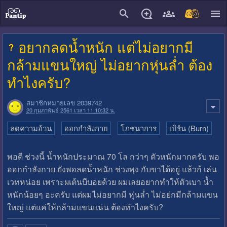
close
อยากลดน้ำหนัก แต่ไม่อยากมี
กล้ามแขนใหญ่ ไม่อยากหุ่นล่ำ ต้อง
ทำไงครับ?
สมาชิกหมายเลข 2039742
20 กุมภาพันธ์ 2561 เวลา 11:10:32 น.
ลดความอ้วน
ออกกำลังกาย
โภชนาการ
เบิร์น (Burn)
พอดี ช่วงนี้ น้ำหนักประมาณ 70 โล กว่าๆ ตัวหนักมากครับ พอ
ออกกำลังกาย ยังพอลดน้ำหนัก ช่วงพุง กับขาได้อยู่ แล้วก้ เล่น
เวทหน่อย เพราะผเต้นบีบอยด้วย ผมเลยอยากทำให้ตัวเบา น้ำ
หนักน้อยๆ อะครับ แต่ผมไม่อยากมี หุ่นล่ำ ไม่อย่กมีกล้ามแขน
ใหญ่ แต่แค่ให้กล้ามแขนแน่น ต้องทำไงครับ?