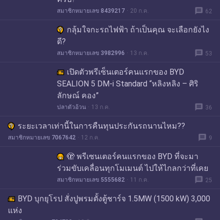
message
สมาชิกหมายเลข 8439217
20 ก.ค.
62
กลุ้มใจกะรถไฟฟ้า ถ้าเป็นคุณ จะเลือกยังไง
ดี?
message
สมาชิกหมายเลข 3982996
13 ก.ค.
53
เปิดตัวพรีเซ็นเตอร์คนแรกของ BYD
SEALION 5 DM-i Standard “หลิงหลิง – ศิริ
ลักษณ์ คอง”
message
ปลาตัวอ้วน
13 ก.ค.
36
ระยะเวลาเท่านี้ในการคืนทุนประกันรถนานไหม??
message
สมาชิกหมายเลข 7067642
12 ก.ค.
9
🫣 พรีเซนเตอร์คนแรกของ BYD ที่จะมา
ร่วมขับเคลื่อนทุกโมเมนต์ ไปให้ไกลกว่าที่เคย
message
สมาชิกหมายเลข 5555682
11 ก.ค.
25
BYD บุกยุโรป สั่งปูพรมตั้งตู้ชาร์จ 1.5MW (1500 kW) 3,000
แห่ง