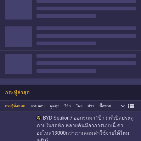
กระทู้ล่าสุด


กระทู้ทั้งหมด
ถามตอบ
พูดคุย
รีวิว
โพล
ข่าว
ซื้อขาย
BYD Sealion7 ออกรถมา1ปีกว่าที่เปิดประตู
ภายในรถหัก หลายคันมีอาการแบบนี้ ค่า
อะไหล่13000กว่าเราเคลมค่าใช้จ่ายได้ไหม
ครับ?