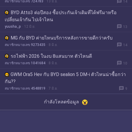
message
สมาชิกหมายเลข 724783
13 มิ.ย.
14
BYD Atto3 ต่อปีสอง ซื้อประกันเจ้าเดิมที่ได้ฟรีมาหรือ
เปลี่ยนเจ้ากัน ไปเจ้าไหน
message
yuusha_p
12 มิ.ย.
13
MG กับ BYD ค่ายไหนบริการหลังการขายดีกว่าครับ
message
สมาชิกหมายเลข 9273435
8 มิ.ย.
14
รถไฟฟ้า 2026 ในงบ 8แสนบาท ตัวไหนดี
message
สมาชิกหมายเลข 1041684
8 มิ.ย.
10
GWM Ora5 Hev กับ BYD sealion 5 DM-i ตัวไหนน่าซื้อกว่า
กัน??
message
สมาชิกหมายเลข 4548819
7 มิ.ย.
9
กำลังโหลดข้อมูล