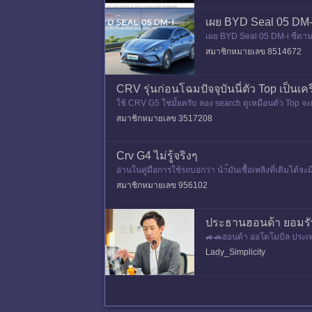
เผย BYD Seal 05 DM-i
เผย BYD Seal 05 DM-i ซีดานไ
00 - 520,000 บาท) นี่เป็นรุ่นท
สมาชิกหมายเลข 8514672
CRV รุ่นก่อนโฉมปัจจุบันนี่ตัว Top เป็นเค
ใช้ CRV G5 ใช่มั้ยครับ ลอง search ดูเหมือนตัว Top จะเ
สมาชิกหมายเลข 3517208
Crv G4 ไม่รู้จริงๆ
อ่านในคู่มือการใช้รถบอกว่า นำ้มันเชื้อเพลิงที่เติมได
ดาที่ขายตามปั
สมาชิกหมายเลข 956102
ประธานฮอนด้า ยอมรับ 
🚙🚗ฮอนด้า ออโตโมบิล ประเท
เป็นราคาที่สูงเกินไป เมื่อเทีย
Lady_Simplicity