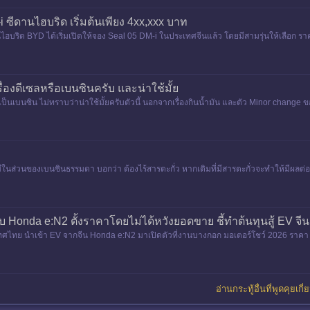
 ซีดานไฮบริด เริ่มต้นเพียง 4xx,xxx บาท
ฮบริด BYD ได้เริ่มเปิดให้จอง Seal 05 DM-i ในประเทศจีนแล้ว โดยมีสามรุ่นให้เลือก 
ี่ห้าในตระกูล
รื่องดีเซลหรือเบนซินครับ และน่าใช้มั้ย
ป็นเบนซิน ไม่ทราบว่าน่าใช้มั้ยครับตัวนี้ นอกจากเรื่องกินน้ำมัน และตัว Minor change ขอ
้จะมีในส่วนของเบนซินธรรมดา บอกว่า ต้องไร้สารตะกั่ว หากเติมที่มีสารตะกั่วจะทำให้มีผล
Honda e:N2 ตั้งราคาโดยไม่ได้หวังยอดขาย ชี้ทำต้นทุนสู้ EV จี
ศไทย นำเข้า EV จากจีน Honda e:N2 มาเปิดตัวที่งานบางกอก มอเตอร์โชว์ 2026 ราคา 1.
บกับคู่แข่งจากจีน
อ่านกระทู้อื่นที่พูดคุยเกี