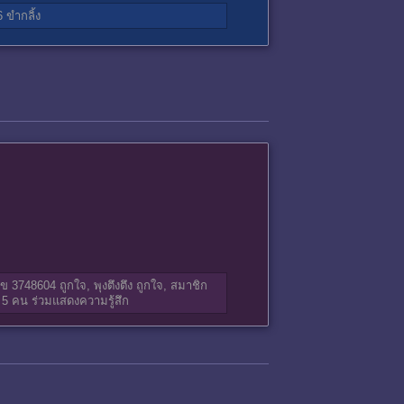
6
ขำกลิ้ง
ข 3748604
ถูกใจ,
พุงตึงตึง
ถูกใจ,
สมาชิก
 5 คน ร่วมแสดงความรู้สึก