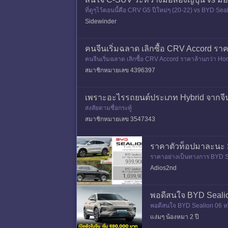
ที่ดูๆไว้ตอนนี้คือ CRV G5 ปีใหม่ๆ (20-22) vs BYD S
อก ภาคกลาง ภาคใต
Sidewinder
คนจีนเริ่มฉลาด เลิกซื้อ CRV Accord ร
คนจีนเริ่มฉลาด เลิกซื้อ CRV Accord ราคาล้านกว่า 
สมาชิกหมายเลข 4396397
เพราะอะไรรถยนต์ประเภท Hybrid จากจีน 
สงสัยตามชื่อกระทู้
สมาชิกหมายเลข 3547343
ราคาตัวท็อปมาละนะ 
ราคาอย่างเป็นทางการ BYD Se
namic 939,90
Adios2nd
พอดีสนใจ BYD Sealion
พอดีสนใจ BYD Sealion 06 หร
แง่มๆ น้องหมา 2 ปี