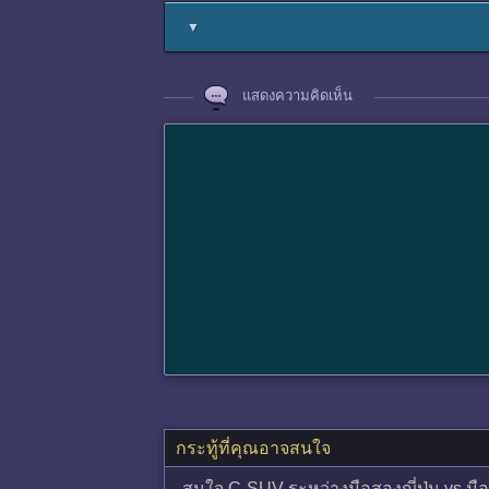
▼
แสดงความคิดเห็น
กระทู้ที่คุณอาจสนใจ
สนใจ C-SUV ระหว่างมือสองญี่ปุ่น vs มือห