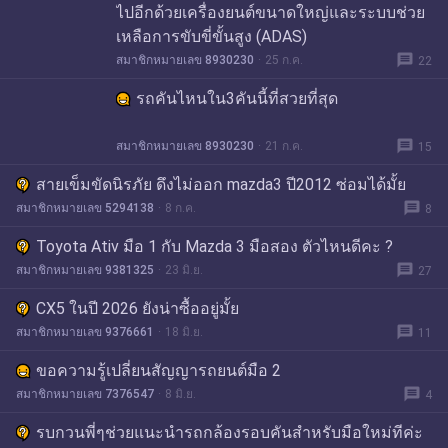
ไปอีกด้วยเครื่องยนต์ขนาดใหญ่และระบบช่วย
เหลือการขับขี่ขั้นสูง (ADAS)
message
สมาชิกหมายเลข 8930230
25 ก.ค.
22
รถคันไหนใน3คันนี้ที่สวยที่สุด
message
สมาชิกหมายเลข 8930230
21 ก.ค.
15
สายเข็มขัดนิรภัย ดึงไม่ออก mazda3 ปี2012 ซ่อมได้มั้ย
message
สมาชิกหมายเลข 5294138
8 ก.ค.
8
Toyota Ativ มือ 1 กับ Mazda 3 มือสอง ตัวไหนดีคะ ?
message
สมาชิกหมายเลข 9381325
23 มิ.ย.
27
CX5 ในปี 2026 ยังน่าซื้ออยู่มั้ย
message
สมาชิกหมายเลข 9376661
18 มิ.ย.
11
ขอความรู้เปลี่ยนสัญญารถยนต์มือ 2
message
สมาชิกหมายเลข 7376547
8 มิ.ย.
4
รบกวนพี่ๆช่วยแนะนำรถกล้องรอบคันสำหรับมือใหม่ทีค่ะ