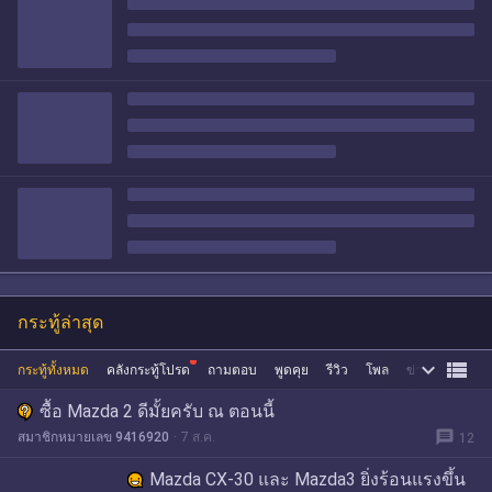
กระทู้ล่าสุด


กระทู้ทั้งหมด
คลังกระทู้โปรด
ถามตอบ
พูดคุย
รีวิว
โพล
ข่าว
ซื้อขาย
ซื้อ Mazda 2 ดีมั้ยครับ ณ ตอนนี้
message
สมาชิกหมายเลข 9416920
7 ส.ค.
12
Mazda CX-30 และ Mazda3 ยิ่งร้อนแรงขึ้น