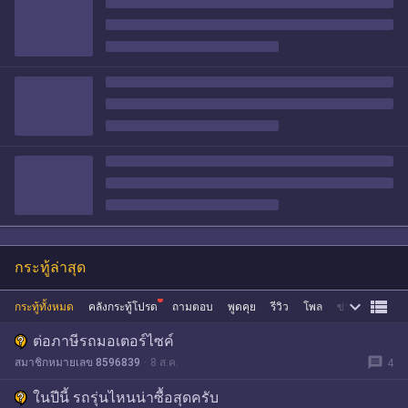
กระทู้ล่าสุด


กระทู้ทั้งหมด
คลังกระทู้โปรด
ถามตอบ
พูดคุย
รีวิว
โพล
ข่าว
ซื้อขาย
ต่อภาษีรถมอเตอร์ไซค์
message
สมาชิกหมายเลข 8596839
8 ส.ค.
4
ในปีนี้ รถรุ่นไหนน่าซื้อสุดครับ