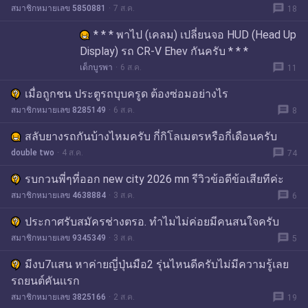
message
สมาชิกหมายเลข 5850881
7 ส.ค.
18
* * * พาไป (เคลม) เปลี่ยนจอ HUD (Head Up
Display) รถ CR-V Ehev กันครับ * * *
message
เด็กบูรพา
6 ส.ค.
11
เมื่อถูกชน ประตูรถบุบครูด ต้องซ่อมอย่างไร
message
สมาชิกหมายเลข 8285149
6 ส.ค.
8
สลับยางรถกันบ้างไหมครับ​ กี่กิโลเมตรหรือกี่เดือนครับ
message
double two
4 ส.ค.
74
รบกวนพี่ๆที่ออก new city 2026 mn รีวิวข้อดีข้อเสียทีค่ะ
message
สมาชิกหมายเลข 4638884
3 ส.ค.
6
ประกาศรับสมัครช่างตรอ. ทำไมไม่ค่อยมีคนสนใจครับ
message
สมาชิกหมายเลข 9345349
3 ส.ค.
5
มีงบ7เเสน หาค่ายญี่ปุ่นมือ2 รุ่นไหนดีครับไม่มีความรู้เลย
รถยนต์คันเเรก
message
สมาชิกหมายเลข 3825166
2 ส.ค.
19