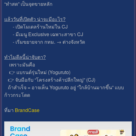
“ทำสด” เป็นจุดขายหลัก
แล้ววันที่เปิดตัว น่าจะมีอะไร?
- เปิดโมเดลร้านใหม่ใน CJ
- มีเมนู Exclusive เฉพาะสาขา CJ
- เริ่มขยายจาก กทม. → ต่างจังหวัด
ทำไมดีลนี้น่าจับตา?
เพราะมันคือ
👉 แบรนด์รุ่นใหม่ (Yoguruto)
👉 จับมือกับ “โครงสร้างค้าปลีกใหญ่” (CJ)
ถ้าสำเร็จ = อาจเห็น Yoguruto อยู่ “ใกล้บ้านมากขึ้น” แบบ
ก้าวกระโดด
ที่มา
BrandCase