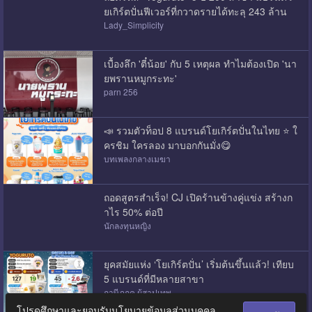
ยเกิร์ตปั่นฟีเวอร์ที่กวาดรายได้ทะลุ 243 ล้าน
Lady_Simplicity
เบื้องลึก 'ตี๋น้อย' กับ 5 เหตุผล ทำไมต้องเปิด 'นา
ยพรานหมูกระทะ'
parn 256
📣 รวมตัวท็อป 8 แบรนด์โยเกิร์ตปั่นในไทย ⭐️ ใ
ครชิม ใครลอง มาบอกกันมั่ง😋
บทเพลงกลางเมฆา
ถอดสูตรสำเร็จ! CJ เปิดร้านข้างคู่แข่ง สร้างก
ำไร 50% ต่อปี
นักลงทุนหญิง
ยุคสมัยแห่ง ‘โยเกิร์ตปั่น’ เริ่มต้นขึ้นแล้ว! เทียบ
5 แบรนด์ที่มีหลายสาขา
ฤาษีภฤคุ ผู้สาปเทพ
โปรดศึกษาและยอมรับนโยบายข้อมูลส่วนบุคคล