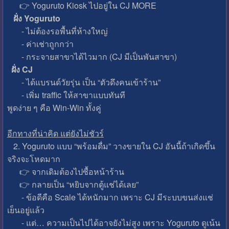
👉 Yoguruto Kiosk ไปอยู่ใน CJ MORE
ฝั่ง Yoguruto
- ไม่ต้องรอพื้นที่ห้างใหญ่
- ค่าเช่าถูกกว่า
- กระจายสาขาได้ไวมาก (CJ มีเป็นพันสาขา)
ฝั่ง CJ
- ได้แบรนด์วัยรุ่น เป็น “ตัวดึงคนเข้าร้าน”
- เพิ่ม traffic ให้สาขาแบบทันที
พูดง่าย ๆ คือ Win-Win ทั้งคู่
อีกทางที่น่าคิด แต่ยังไม่ชัวร์
2. Yoguruto แบบ “พร้อมดื่ม” วางขายใน CJ อันนี้ถ้าเกิดขึ้น
จริงจะโหดมาก
👉 จากเดิมต้องไปซื้อหน้าร้าน
👉 กลายเป็น “หยิบจากตู้แช่ได้เลย”
- ข้อดีคือ Scale ได้หนักมาก เพราะ CJ มีระบบขนส่งแช่
เย็นอยู่แล้ว
- แต่… ความเป็นไปได้อาจยังไม่สูง เพราะ Yoguruto ดูเน้น