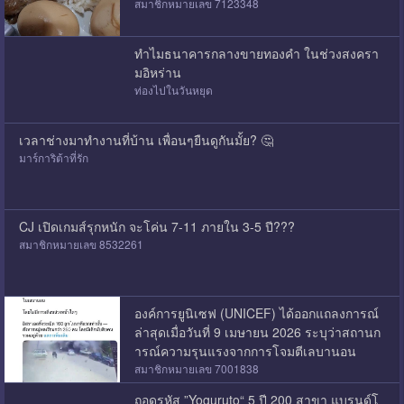
สมาชิกหมายเลข 7123348
ทำไมธนาคารกลางขายทองคำ ในช่วงสงครา
มอิหร่าน
ท่องไปในวันหยุด
เวลาช่างมาทำงานที่บ้าน เพื่อนๆยืนดูกันมั้ย? 🤔
มาร์การิต้าที่รัก
CJ เปิดเกมส์รุกหนัก จะโค่น 7-11 ภายใน 3-5 ปี???
สมาชิกหมายเลข 8532261
องค์การยูนิเซฟ (UNICEF) ได้ออกแถลงการณ์
ล่าสุดเมื่อวันที่ 9 เมษายน 2026 ระบุว่าสถานก
ารณ์ความรุนแรงจากการโจมตีเลบานอน
สมาชิกหมายเลข 7001838
ถอดรหัส ”Yoguruto“ 5 ปี 200 สาขา แบรนด์โ