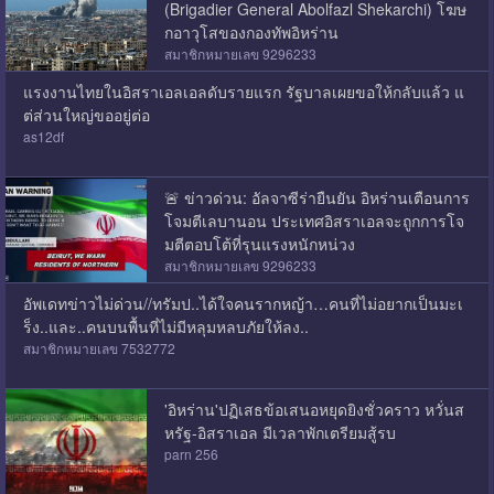
(Brigadier General Abolfazl Shekarchi) โฆษ
กอาวุโสของกองทัพอิหร่าน
สมาชิกหมายเลข 9296233
แรงงานไทยในอิสราเอลเอลดับรายแรก รัฐบาลเผยขอให้กลับแล้ว แ
ต่ส่วนใหญ่ขออยู่ต่อ
as12df
🚨 ข่าวด่วน: อัลจาซีร่ายืนยัน อิหร่านเตือนการ
โจมตีเลบานอน ประเทศอิสราเอลจะถูกการโจ
มตีตอบโต้ที่รุนแรงหนักหน่วง
สมาชิกหมายเลข 9296233
อัพเดทข่าวไม่ด่วน//ทรัมป..ได้ใจคนรากหญ้า…คนที่ไม่อยากเป็นมะเ
ร็ง..และ..คนบนพื้นที่ไม่มีหลุมหลบภัยให้ลง..
สมาชิกหมายเลข 7532772
'อิหร่าน'ปฏิเสธข้อเสนอหยุดยิงชั่วคราว หวั่นส
หรัฐ-อิสราเอล มีเวลาพักเตรียมสู้รบ
parn 256