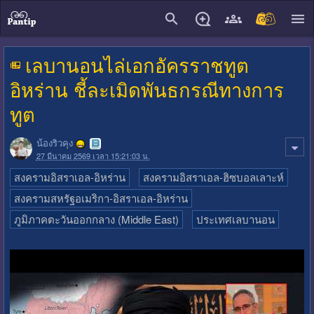
close
เลบานอนไล่เอกอัครราชทูต
อิหร่าน ชี้ละเมิดพันธกรณีทางการ
ทูต
น้องริวคุง
27 มีนาคม 2569 เวลา 15:21:03 น.
สงครามอิสราเอล-อิหร่าน
สงครามอิสราเอล-ฮิซบอลเลาะห์
สงครามสหรัฐอเมริกา-อิสราเอล-อิหร่าน
ภูมิภาคตะวันออกกลาง (Middle East)
ประเทศเลบานอน