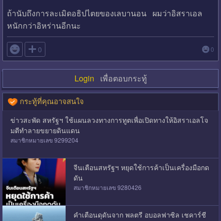
ถ้านับถึงการละเมิดอธิปไตยของเลบานอน ผมว่าอิสราเอล
หนักกว่าอิหร่านอีกนะ

0
0
Login
เพื่อตอบกระทู้
กระทู้ที่คุณอาจสนใจ
ข่าวสะพัด สหรัฐฯ ใช้แผนลวงทางการทูตเพื่อเปิดทางให้อิสราเอลโจ
มตีทำลายขยายดินแดน
สมาชิกหมายเลข 9299204
จีนเตือนสหรัฐฯ หยุดใช้การค้าเป็นเครื่องมือกด
ดัน
สมาชิกหมายเลข 9280426
คำเตือนดุดันจาก พลตรี อบอลฟาซิล เชคาร์ชี