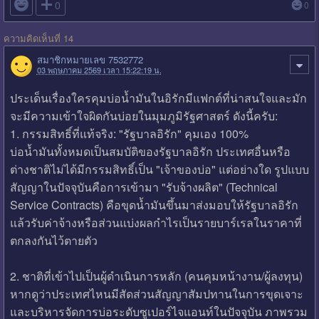

0
0
ความคิดเห็นที่ 14
สมาชิกหมายเลข 7532772
03 พฤษภาคม 2569 เวลา 15:22:19 น.
ประเด็นเรื่องใครคุมบ่อน้ำมันในอิรักมีแฟกต์ที่น่าสนใจและมัก
จะมีความเข้าใจผิดกันบ่อยในมุมภูมิรัฐศาสตร์ ดังนี้ครับ:
1. กรรมสิทธิ์ที่แท้จริง: "รัฐบาลอิรัก" คุมเอง 100%
บ่อน้ำมันทั้งหมดเป็นสมบัติของรัฐบาลอิรัก ประเทศอื่นหรือ
ต่างชาติไม่ได้มีกรรมสิทธิ์เป็น "เจ้าของบ่อ" แต่อย่างใด รูปแบบ
สัญญาในปัจจุบันคือการเข้ามา "รับจ้างผลิต" (Technical
Service Contracts) คือขุดน้ำมันขึ้นมาส่งมอบให้รัฐบาลอิรัก
แล้วรับค่าจ้างหรือส่วนแบ่งผลกำไรเป็นรายบาร์เรลในราคาที่
ตกลงกันไว้ตายตัว
2. ชาติที่เข้าไปเป็นผู้ดำเนินการหลัก (คนคุมหน้างาน/ผู้ลงทุน)
หากดูว่าประเทศไหนมีสัดส่วนสัญญาสัมปทานในการขุดเจาะ
และบริหารจัดการบ่อระดับซูเปอร์ไจแอนท์ในปัจจุบัน ภาพรวม