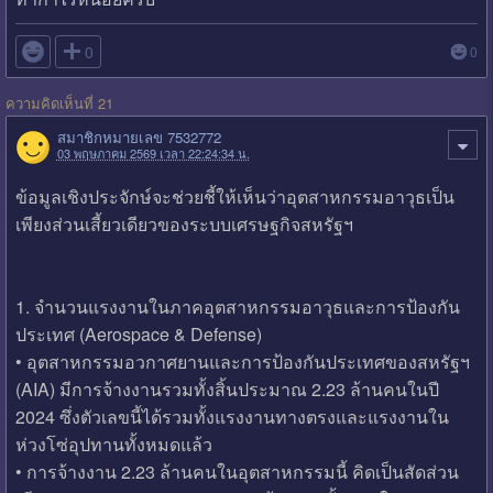

0
0
ความคิดเห็นที่ 21
สมาชิกหมายเลข 7532772
03 พฤษภาคม 2569 เวลา 22:24:34 น.
ข้อมูลเชิงประจักษ์จะช่วยชี้ให้เห็นว่าอุตสาหกรรมอาวุธเป็น
เพียงส่วนเสี้ยวเดียวของระบบเศรษฐกิจสหรัฐฯ
1. จำนวนแรงงานในภาคอุตสาหกรรมอาวุธและการป้องกัน
ประเทศ (Aerospace & Defense)
• อุตสาหกรรมอวกาศยานและการป้องกันประเทศของสหรัฐฯ
(AIA) มีการจ้างงานรวมทั้งสิ้นประมาณ 2.23 ล้านคนในปี
2024 ซึ่งตัวเลขนี้ได้รวมทั้งแรงงานทางตรงและแรงงานใน
ห่วงโซ่อุปทานทั้งหมดแล้ว
• การจ้างงาน 2.23 ล้านคนในอุตสาหกรรมนี้ คิดเป็นสัดส่วน