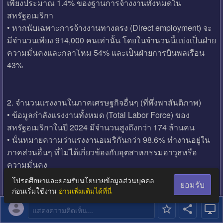
เพียงประมาณ 1.4% ของฐานการจ้างงานทั้งหมดใน
สหรัฐอเมริกา
• หากนับเฉพาะการจ้างงานทางตรง (Direct employment) จะ
มีจำนวนเพียง 914,000 คนเท่านั้น โดยในจำนวนนี้แบ่งเป็นฝ่าย
ความมั่นคงและกลาโหม 54% และเป็นฝ่ายการบินพลเรือน
43%
2. จำนวนแรงงานในภาคเศรษฐกิจอื่นๆ (ที่พึ่งพาสันติภาพ)
• ข้อมูลกำลังแรงงานทั้งหมด (Total Labor Force) ของ
สหรัฐอเมริกาในปี 2024 มีจำนวนสูงถึงกว่า 174 ล้านคน
• นั่นหมายความว่าแรงงานอเมริกันกว่า 98.6% ทำงานอยู่ใน
ภาคส่วนอื่นๆ ที่ไม่ได้เกี่ยวข้องกับอุตสาหกรรมอาวุธหรือ
ความมั่นคง
• กลุ่มแรงงานกว่า 98.6% นี้ กระจายอยู่ในภาคบริการ
โปรดศึกษาและยอมรับนโยบายข้อมูลส่วนบุคคล
ยอมรับ
สาธารณสุข เทคโนโลยี ค้าปลีก และการผลิต ซึ่งอุตสาหกรรม
ก่อนเริ่มใช้งาน
อ่านเพิ่มเติมได้ที่นี่
พลเรือนเหล่านี้จะเติบโตและสร้างผลกำไรได้ดีที่สุดในภาวะที่
แสดงความคิดเห็น...
โลกมีสันติภาพ เนื่องจากการค้าเสรีไม่หยุดชะงัก ต้นทุน