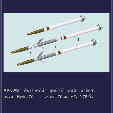
APKWS
คือจรวดที่นำ ขุดนำวิถี เลข 2 มาติดกับ
จรวด Hydra 70 ....... จรวด 70 มม. หรือ 2.75 นิ้ว