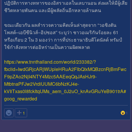
ปฏิบัติการทางทหารของอิสราเอลในเลบานอน ส่งผลให้มีผู้เสีย
ชีวิตหลายพันคน และมีผู้พลัดถิ่นอีกหลายล้านคน
ขณะเดียวกัน ผลสำรวจความคิดเห็นล่าสุดจาก “วอชิงตัน
โพสต์–เอบีซีนิวส์–อิปซอส” ระบุว่า ชาวอเมริกันร้อยละ 61
หรือเกือบ 2 ใน 3 มองว่า การที่ประธานาธิบดีโดนัลด์ ทรัมป์
ใช้กำลังทหารต่ออิหร่านเป็นความผิดพลาด
https://www.tnnthailand.com/world/233382/?
fbclid=IwdGRjcARjWUpleHRuA2FlbQIxMQBzcnRjBmFwc
F9pZAo2NjI4NTY4Mzc5AAEeqQqJAsHJr9-
MtbtnaPFJw2VrdiUUMC6bNzKJ4e-
kVIiTxas0l8fckItqUMs_aem_0J2uO_knAvGRuYeB901trA#
goog_rewarded

1
1