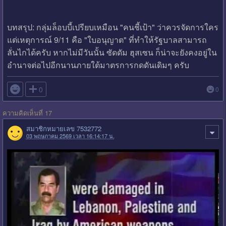
บทสรุป: กลุ่มล็อบบี้เปรียบเหมือน "คนชี้เป้า" ว่าควรจัดการใคร
แต่เหตุการณ์ 9/11 คือ "ใบอนุญาต" ที่ทำให้รัฐบาลสามารถ
ลั่นไกได้ครับ หากไม่มีวันนั้น ซัดดัม ฮุสเซน ก็น่าจะยังคงอยู่ใน
อำนาจต่อไปอีกนานภายใต้มาตรการกดดันเดิมๆ ครับ

0
0
ความคิดเห็นที่ 17
สมาชิกหมายเลข 7532772
03 พฤษภาคม 2569 เวลา 16:14:17 น.