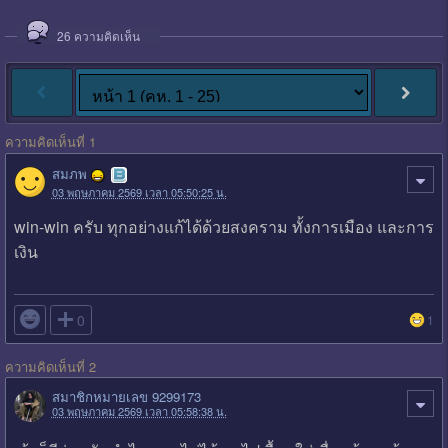
26
ความคิดเห็น
ความคิดเห็นที่ 1
สมภพ
03 พฤษภาคม 2569 เวลา 05:50:25 น.
win-win ครับ ทุกอย่างแก้ได้ด้วยสงคราม ทั้งการเมือง และการ
เงิน

0
1
ความคิดเห็นที่ 2
สมาชิกหมายเลข 9299173
03 พฤษภาคม 2569 เวลา 05:58:38 น.