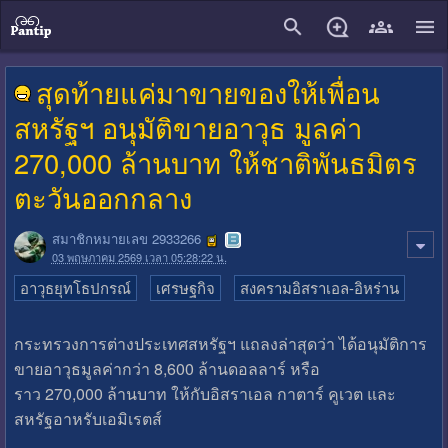
close
สุดท้ายแค่มาขายของให้เพื่อน
สหรัฐฯ อนุมัติขายอาวุธ มูลค่า
270,000 ล้านบาท ให้ชาติพันธมิตร
ตะวันออกกลาง
สมาชิกหมายเลข 2933266
03 พฤษภาคม 2569 เวลา 05:28:22 น.
อาวุธยุทโธปกรณ์
เศรษฐกิจ
สงครามอิสราเอล-อิหร่าน
กระทรวงการต่างประเทศสหรัฐฯ แถลงล่าสุดว่า ได้อนุมัติการ
ขายอาวุธมูลค่ากว่า 8,600 ล้านดอลลาร์ หรือ
ราว 270,000 ล้านบาท ให้กับอิสราเอล กาตาร์ คูเวต และ
สหรัฐอาหรับเอมิเรตส์