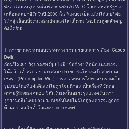
ซึ่งถ้าไม่มีเหตุการณ์เครื่องบินชนตึก WTC โอกาสที่สหรัฐฯ จะ
เคลื่อนพลบุกอิรักในปี 2003 นั้น "แทบจะเป็นไปไม่ได้เลย" ต่อ
ให้กลุ่มล็อบบี้จะทรงอิทธิพลแค่ไหนก็ตาม โดยมีเหตุผลสำคัญ
ดังนี้ครับ:
1. การขาดความชอบธรรมทางกฎหมายและการเมือง (Casus
Belli)
ก่อนปี 2001 รัฐบาลสหรัฐฯ ไม่มี "ข้ออ้าง" ที่หนักแน่นพอจะ
โน้มน้าวทั้งสภาคองเกรสและประชาชนให้ยอมรับสงคราม
เชิงรุก (Pre-emptive War) การจะส่งทหารไปทำสงครามเต็ม
รูปแบบโดยที่แผ่นดินแม่ไม่ถูกโจมตีก่อน เป็นเรื่องที่ขัดต่อ
ความรู้สึกของคนอเมริกันในยุคนั้นอย่างรุนแรงครับ การ
รุกรานอธิปไตยของประเทศอื่นโดยไม่มีเหตุอันควรจะถูกต่อ
ต้านอย่างหนักทั้งในและต่างประเทศ
2. กลุ่มล็อบบี้คือ "คนเขียนบท" แต่ 9/11 คือ "ผู้จัดสร้าง"