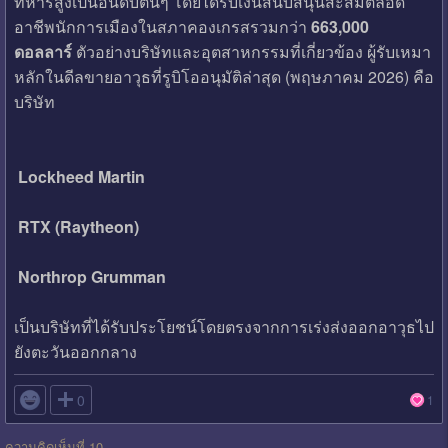
ทหารสูงเป็นอันดับต้นๆ โดยได้รับเงินสนับสนุนสะสมตลอด
อาชีพนักการเมืองในสภาคองเกรสรวมกว่า
663,000
ดอลลาร์
ตัวอย่างบริษัทและอุตสาหกรรมที่เกี่ยวข้อง ผู้รับเหมา
หลักในดีลขายอาวุธที่รูบิโออนุมัติล่าสุด (พฤษภาคม 2026) คือ
บริษัท
Lockheed Martin
RTX (Raytheon)
Northrop Grumman
เป็นบริษัทที่ได้รับประโยชน์โดยตรงจากการเร่งส่งออกอาวุธไป
ยังตะวันออกกลาง

0
1
ความคิดเห็นที่ 10