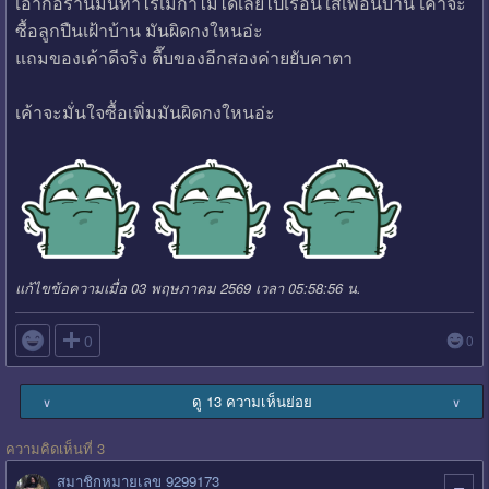
เอ้าก็อีร่านมันทำไรเมกาไม่ได้เลยไปเรื้อนใส่เพื่อนบ้าน เค้าจะ
ซื้อลูกปืนเฝ้าบ้าน มันผิดกงใหนอ่ะ
แถมของเค้าดีจริง ตื๊บของอีกสองค่ายยับคาตา
เค้าจะมั่นใจซื้อเพิ่มมันผิดกงใหนอ่ะ
แก้ไขข้อความเมื่อ 03 พฤษภาคม 2569 เวลา 05:58:56 น.

0
0
ดู 13 ความเห็นย่อย
∨
∨
ความคิดเห็นที่ 3
สมาชิกหมายเลข 9299173