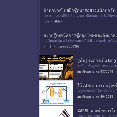
ถ้านักบาสไทยฝึกชู้ตบาสอย่างหนักทุกวั
เพราะว่าจะเก่งกีฬาได้มาจากการฝึกฝนมาก ๆ ไม่ใช่เหร
หล่อและนิสัยดี
อยากรู้เทคนิคการชู้ตลูกโทษและชู้ตบาสเ
ผมเรียนอยู่ชั้น ม 3 เล่นบาสมาได้ 3 ปี เวลาผมชู้ตลูก
รงไม่ถึง ย่อกระโ
สมาชิกหมายเลข 3556393
ปูพื้นฐานการเต้น king
บทที่ 1 : พื้นฐานร่างกายและจ
อนคลายไหล่ การนับจังหวะ 1 2
สมาชิกหมายเลข 9375578
ให้ AI ช่วยประดิษฐ์เค
ไม่รู้สมาคมมีเครื่องอะไรไหม ถ้
25 นิ้ว ยาวรวมประมาณ 4-5
สมาชิกหมายเลข 4645233
⏳📖📘 วอลซ์ ทหารไทย
Two Steps From Hell - Men 