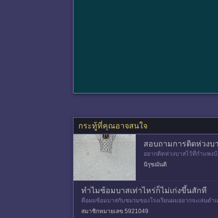
กระทู้ที่คุณอาจสนใจ
สอบถามการติดห่วงบาส
อยากติดห่วงบาสไว้ที่กำแพงบ
ไว้ซ้อมให้ชู้ดแม่นๆ ไว้ไปเล่นจ
นิรุชฌันติ
ทำไมซ้อมบาสเท่าไหร่ก็ไม่เก่งขึ้นสักที
คือผมซ้อมบาสกับชมรมของโรงเรียนผมอยากจะเล่นตำแหน่ง 
กที ท่าชู้ดผมก็โอเ
สมาชิกหมายเลข 5921049