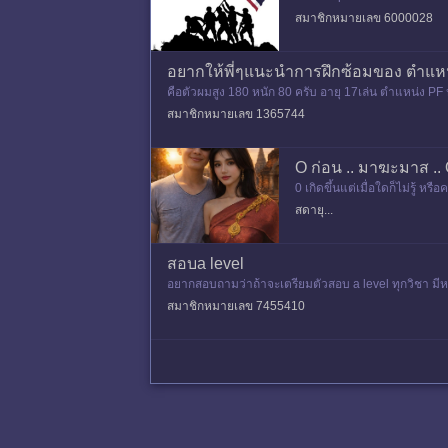
m/watch?v=nRCna17gcKU @
สมาชิกหมายเลข 6000028
อยากให้พี่ๆแนะนำการฝึกซ้อมของ ตำแหน
คือตัวผมสูง 180 หนัก 80 ครับ อายุ 17เล่น ตำแหน่ง PF
รฝึกท่าอะไรอย่
สมาชิกหมายเลข 1365744
O ก่อน .. มาฆะมาส ..
0 เกิดขึ้นแต่เมื่อใดก็ไม่รู้
อบ-รับความอาลัยมีให้กัน กลี
สดายุ...
สอบa level
อยากสอบถามว่าถ้าจะเตรียมตัวสอบ a level ทุกวิชา มีหน
สมาชิกหมายเลข 7455410