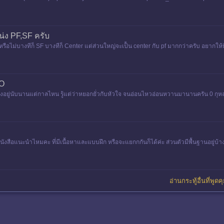
 วอลซ์ ทหารไทย (กาพย์ฉบ
่ง PF,SF ครับ
 หรือไม่บางทีก็ SF บางทีก็ Center แต่ส่วนใหญ่จะเป็้น center กับ pf มากกว่าครับ อยาก
 O
 หรือคงอยู่นับนานแต่กาลไหน รู้แต่ว่าหยอกยั่วกับหัวใจ จนอ่อนไหวอ่อนหวานมานานครัน 0 กุ
บดอกนั้นก
ังสือแนะนำไหมคะ ที่มีเนื้อหาและแบบฝึก หรือจะแยกกกันก็ได้ค่ะ ส่วนตัวมีพื้นฐานอยู่บ้
อ่านกระทู้อื่นที่พูดค