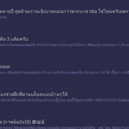
น หลายปี สุดท้ายเราจะยิงบาสแม่นกว่าพวกบาส nba ใช่ไหมครับเพร
อครับ
ส้น 3 แต้มครับ
โทษผมกระโดดตลอดเลยครับ ถ้าไม่กระโดดจะไม่ลง ลูกไม่ถึงห่วง พี่ๆผมเค้าบอกกันมาว่า ห้
 nasir
ังหวะ (Rhythm Foundation) เป้าหมาย ฟังจังหวะเพลงเป็น นับจังหวะ 1-8 ได้ เนื้อหา การยื
 3 4 5 6
รื่องช่วยฝึกตีผ่านบล็อคแบบบ้านๆให้
ามีแล้วก็ดีไปแต่ถ้ายังไม่มีลองทำแบบนี้ดูไหม อันนี้ใช้อุปกรณ์ที่หาได้ทั่วๆไปไม่จำเป็นต้องไ
 (กาพย์ฉบัง16) 📘📖⏳
of Honor (Miracles)https://www.youtube.com/watch?v=q05kRk_-ofE Two Steps From H