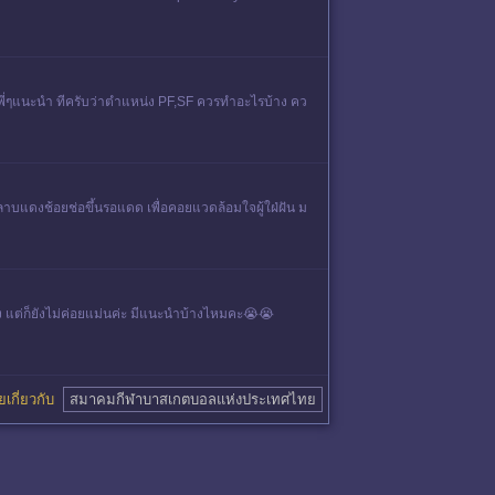
ให้พี่ๆแนะนำ ทีครับว่าตำแหน่ง PF,SF ควรทำอะไรบ้าง คว
หลาบแดงช้อยช่อขึ้นรอแดด เพื่อคอยแวดล้อมใจผู้ใฝ่ฝัน ม
าง แต่ก็ยังไม่ค่อยแม่นค่ะ มีแนะนำบ้างไหมคะ😭😭
ุยเกี่ยวกับ
สมาคมกีฬาบาสเกตบอลแห่งประเทศไทย