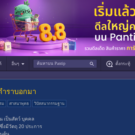
์
อื่นๆ
ตั้งกระทู้
ะตำราบอกมา
รรม
ศาสนาพุทธ
วิปัสสนากรรมฐาน
น เป็นสัตว์ บุคคล
 ซึ่งมีวัตถุ 20 ประการ
็นต้น