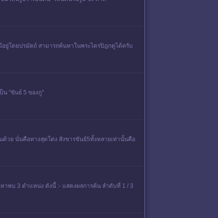
มีอยู่โดยปรมัตถ์ สามารถค้นหาในพระไตรปิฎกดูได้ครับ
ป็น "ขันธ์ 5 ของกู"
ด้วย นั่นคือทางสุดโต่ง สังขารขันธ์5ทั้งหลายเท่านั้นคือ
พบ 3 ตำแหน่ง ดังนี้ :- แสดงผลการค้น ลำดับที่ 1 / 3