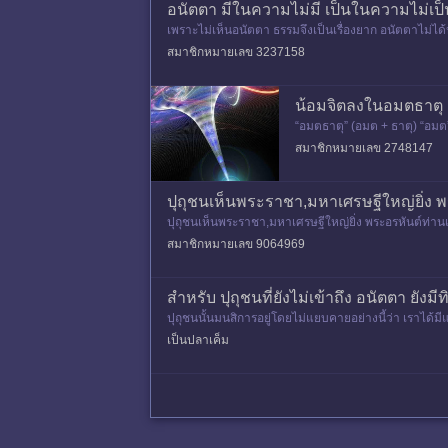
อนัตตา มีในความไม่มี เป็นในความไม่เป็
เพราะไม่เห็นอนัตตา ธรรมจึงเป็นเรื่องยาก อนัตตาไม่ได้หม
อ
สมาชิกหมายเลข 3237158
น้อมจิตลงในอมตธาตุ
“อมตธาตุ” (อมต + ธาตุ) “อมต”
สมาชิกหมายเลข 2748147
ปุถุชนเห็นพระราชา,มหาเศรษฐีใหญ่ยิ่ง พร
ปุถุชนเห็นพระราชา,มหาเศรษฐีใหญ่ยิ่ง พระอรหันต์ท่านเ
นต์รู้สึกว่าตั
สมาชิกหมายเลข 9064969
สำหรับ ปุถุชนที่ยังไม่เข้าถึง อนัตตา ยังม
ปุถุชนนั้นมนสิการอยู่โดยไม่แยบคายอย่างนี้ว่า เราไ
ด้เป็นอะไรแล้วจึงเป็นอ
เป็นปลาเค็ม