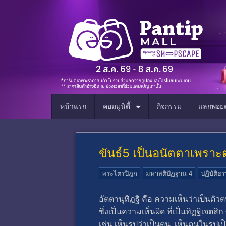
หน้าแรก
คอมมูนิตี้
กิจกรรม
แลกพอยต
ขันธ์5 เป็นอนัตตาเพรา
พระไตรปิฎก
มหาสติปัฏฐาน 4
ปฏิบัติธ
อัตตานุทิฏฐิ คือ ความเห็นว่าเป็นตัวต
ซึ่งเป็นความเห็นผิด ที่เป็นทิฏฐิเจตสิก
เช่น เห็นรูปว่าเป็นตน เห็นตนในรูปเป