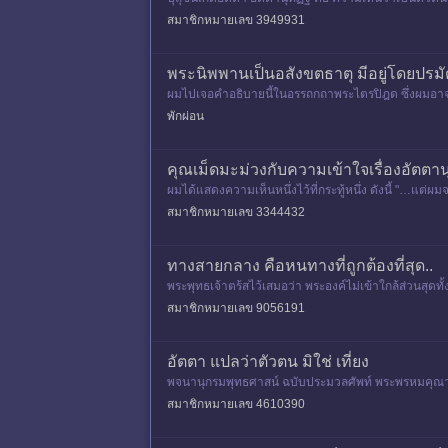
สมาชิกหมายเลข 3949931
พระนิพพานเป็นอสังขตธาตุ มีอยู่โดยปรมั
ผมไปเจอคำอธิบายนี้ในอรรถกถาพระไตรปิฎด ซึ่งผมอาจจะ
ผมไม่ได้ยกพระสูตรเหล
พักผ่อน
คุณเม็ดมะม่วงกับความเข้าใจเรื่องอัตตานุ
ผมได้แสดงความเห็นหนึ่งไว้ที่กระทู้หนึ่ง ดังนี้ "…แต่ผมจะข
สมาชิกหมายเลข 3344432
ทางสายกลาง คือหนทางที่ถูกต้องที่สุด..
พระพุทธเจ้าตร้สไว้เสมอว่า พระองค์ไม่เข้าใกล้ส่วนสุดทั
ธรรมทั้ง
สมาชิกหมายเลข 9056191
อัตตา แปลว่าตัวตน มิใช่ เที่ยง
พจนานุกรมพุทธศาสน์ ฉบับประมวลศัพท์ พระพรหมคุณาภรณ์
อ
สมาชิกหมายเลข 4610390