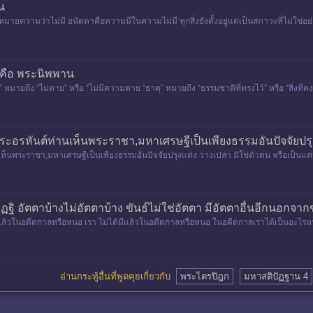
น
ายความว่าไม่มี อนัตตาคือความมีในความไม่มี ทุกสิ่งยังตั้งอยู่แต่เป็นสภาวะที่ไม่ใข่อย่าง
 คือ พระนิพพาน
 หมายถึง “ไม่ตาย” หรือ “ไม่มีความตาย “ธาตุ” หมายถึง “ธรรมชาติที่ทรงไว้” หรือ “สิ่งที่
ะอรหันต์ท่านเห็นพระราชา,มหาเศรษฐีเป็นเพียงธรรมอันปัจจัยปรุงแต
ห็นพระราชา,มหาเศรษฐีเป็นเพียงธรรมอันปัจจัยปรุงแต่ง ว่างเปล่า มิใช่ตัวตน หรือเป็นแค่
ีทิฏฐิ อัตตาบ้างไม่อัตตาบ้าง ขันธ์ไม่ใช่อัตตา มีอัตตาอื่นอีกนอกจากข
ด้มีแล้วในอดีตกาลหรือหนอ เรา ไม่ได้มีแล้วในอดีตกาลหรือหนอ ในอดีตกาลเราได้เป็นอะไ
อ่านกระทู้อื่นที่พูดคุยเกี่ยวกับ
พระไตรปิฎก
มหาสติปัฏฐาน 4