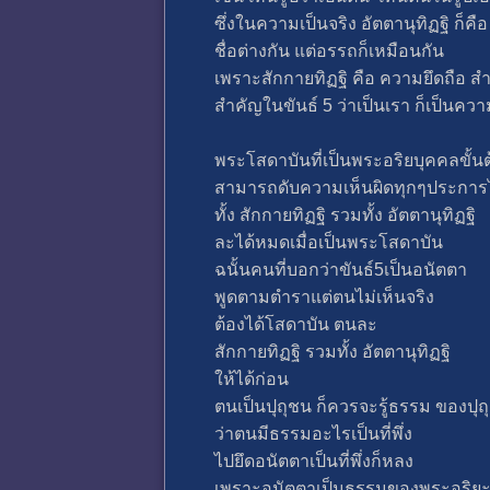
ซึ่งในความเป็นจริง อัตตานุทิฏฐิ ก็คือ
ชื่อต่างกัน แต่อรรถก็เหมือนกัน
เพราะสักกายทิฏฐิ คือ ความยึดถือ สำ
สำคัญในขันธ์ 5 ว่าเป็นเรา ก็เป็นความ
พระโสดาบันที่เป็นพระอริยบุคคลขั้น
สามารถดับความเห็นผิดทุกๆประการไ
ทั้ง สักกายทิฏฐิ รวมทั้ง อัตตานุทิฏฐิ
ละได้หมดเมื่อเป็นพระโสดาบัน
ฉนั้นคนที่บอกว่าขันธ์5เป็นอนัตตา
พูดตามตำราแต่ตนไม่เห็นจริง
ต้องได้โสดาบัน ตนละ
สักกายทิฏฐิ รวมทั้ง อัตตานุทิฏฐิ
ให้ได้ก่อน
ตนเป็นปุถุชน ก็ควรจะรู้ธรรม ของปุถ
ว่าตนมีธรรมอะไรเป็นที่พึ่ง
ไปยึดอนัตตาเป็นที่พึ่งก็หลง
เพราะอนัตตาเป็นธรรมของพระอริย