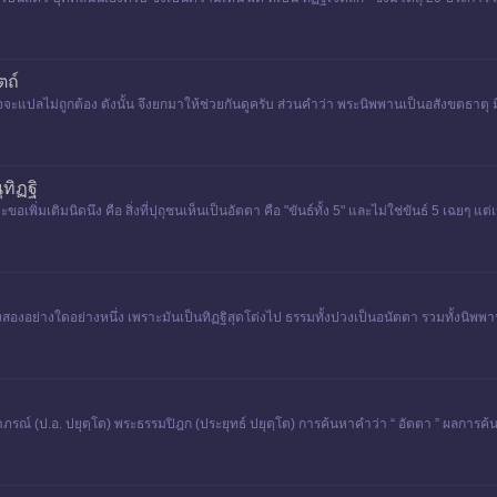
ตถ์
แปลไม่ถูกต้อง ดังนั้น จึงยกมาให้ช่วยกันดูครับ ส่วนคำว่า พระนิพพานเป็นอสังขตธาตุ 
ทิฏฐิ
อเพิ่มเติมนิดนึง คือ สิ่งที่ปุถุชนเห็นเป็นอัตตา คือ "ขันธ์ทั้ง 5" และไม่ใช่ขันธ์ 5 เฉยๆ แต่เ
้งสองอย่างใดอย่างหนึ่ง เพราะมันเป็นทิฏฐิสุดโต่งไป ธรรมทั้งปวงเป็นอนัตตา รวมทั้งนิพพาน
 (ป.อ. ปยุตฺโต) พระธรรมปิฎก (ประยุทธ์ ปยุตฺโต) การค้นหาคำว่า “ อัตตา ” ผลการค้นหา