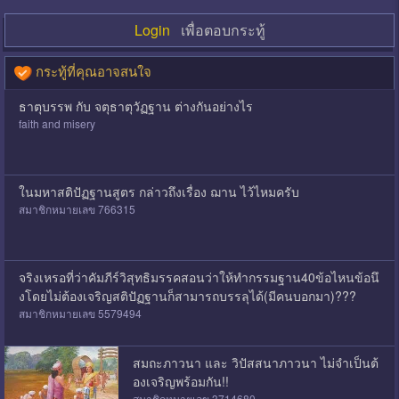
Login
เพื่อตอบกระทู้
กระทู้ที่คุณอาจสนใจ
ธาตุบรรพ กับ จตุธาตุวัฏฐาน ต่างกันอย่างไร
faith and misery
ในมหาสติปัฏฐานสูตร กล่าวถึงเรื่อง ฌาน ไว้ไหมครับ
สมาชิกหมายเลข 766315
จริงเหรอที่ว่าคัมภีร์วิสุทธิมรรคสอนว่าให้ทำกรรมฐาน40ข้อไหนข้อนึ
งโดยไม่ต้องเจริญสติปัฏฐาน​ก็สามารถบรรลุได้(มีคนบอกมา)???
สมาชิกหมายเลข 5579494
สมถะภาวนา และ วิปัสสนาภาวนา ไม่จำเป็นต้
องเจริญพร้อมกัน!!
สมาชิกหมายเลข 3714680