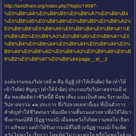
http://larndham.org/index.php?/topic/19097-
%E0%B8%8A%E0%B8%B5%E0%B8%A7%E0%B8%B4
%E0%B8%95%E0%B8%88%E0%B8%B0%E0%B8%A2%
E0%B8%B8%E0%B8%95%E0%B8%B4%E0%B8%81%E
0%B8%B2%E0%B8%A3%E0%B9%80%E0%B8%81%E0
%B8%B4%E0%B8%94%E0%B9%84%E0%B8%94%E0%
B9%89%E0%B8%AD%E0%B8%A2%E0%B9%88%E0%B
8%B2%E0%B8%87%E0%B9%84/page__st__2
องค์ธรรมของวิปลาสมี ๓ คือ ทิฏฐิ (ทำให้เห็นผิด) จิต (ทำให้
เข้าใจผิด) สัญญา (ทำให้จำผิด) ประกอบกับวิปลาสธรรมมี ๔
คือ หลงผิดคิดว่าชีวิตนี้ดี มีสุข เที่ยง และเป็นตัวตน จึงรวมเป็น
วิปลาสธรรม ๑๒ ประการ ซึ่งวิปลาสเหล่านี้เอง ที่เป็นตัวการ
สำคัญทำให้ชีวิตคนเราต้องมีความดิ้นรนแสวงหาเพื่อให้ได้มา
ซึ่งอารมณ์ที่ดี (อิฏฐารมณ์) เมื่อสมหวังก็เกิดความพอใจ เรียก
ว่า อภิชฌา แต่ถ้าได้รับอารมณ์ที่ไม่ดี (อนิฏฐารมณ์) ก็จะผิด
หวัง ไม่พอใจ เรียกว่า โทมนัส ไม่ว่าจะพอใจ หรือไม่พอใจล้วน