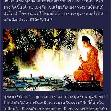
ปัญหา มีพระพุทธศาสนาบางนิกายถือว่า การบรรลุมรรคผล
อาจเกิดขึ้นได้โดยแบพลัน เช่นเดียวกับแสงสว่างวาบขึ้นทันที
ทันใด ขับไล่ความมืดให้หมดสิ้นไป การบรรลุมรรคผลโดยฉับ
พลันดังกล่าวจะมีได้หรือไม่ ?
พุทธดำรัสตอบ “.....ดูก่อนปหาราทะ มหาสมุทรลาดลุ่มลึกลงไป
โดยลำดับไม่โกรกชันเหนือเหวฉันใด ในธรรมวินัยนี้ก็ฉันนั้น
เหมือนกัน มีการศึกษาไปตามลำดับ มีการกระทำไปตามลำดับ