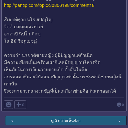
http://pantip.com/topic/30806198/comment18
สีเล ปติฐาย นโร สปญฺโญ
จิตฺตํ ปญฺญญฺจ ภาวยํ
อาตาปี นิปโก ภิกฺขุ
โส อิมํ วิชฏเยชฏํ
ความว่า นรชาติชายหญิง ผู้มีปัญญาแต่กำเนิด
มีความเพียรเป็นเครื่องเผากิเลสมีปัญญาบริหารจิต
เห็นภัยในการเวียนว่ายตายเกิด ตั้งมั่นในศีล
อบรมสมาธิและวิปัสสนาปัญญาเท่านั้น นรชนชาติชายหญิงนี้
เท่านั้น
จึงจะสามารถสางรกชัฏที่เป็นเสมือนข่ายคือ ตัณหาออกได้

0
0
ดู 3 ความเห็นย่อย
∨
∨