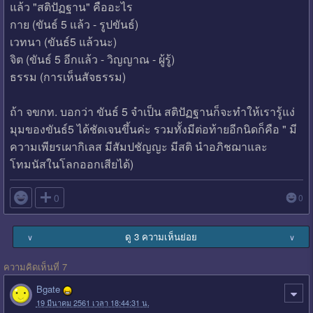
แล้ว "สติปัฏฐาน" คืออะไร
กาย (ขันธ์ 5 แล้ว - รูปขันธ์)
เวทนา (ขันธ์5 แล้วนะ)
จิต (ขันธ์ 5 อีกแล้ว - วิญญาณ - ผู้รู้)
ธรรม (การเห็นสัจธรรม)
ถ้า จขกท. บอกว่า ขันธ์ 5 จำเป็น สติปัฏฐานก็จะทำให้เรารู้แง่
มุมของขันธ์5 ได้ชัดเจนขึ้นค่ะ รวมทั้งมีต่อท้ายอีกนิดก็คือ " มี
ความเพียรเผากิเลส มีสัมปชัญญะ มีสติ นำอภิชฌาและ
โทมนัสในโลกออกเสียได้)

0
0
ดู 3 ความเห็นย่อย
∨
∨
ความคิดเห็นที่ 7
Bgate
19 มีนาคม 2561 เวลา 18:44:31 น.