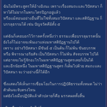
ฉันไม่มีพระสูตรให้อ้างอิงนะ เพราะเรื่องสมถะและวิปัสสนา ก็
หาได้ไม่ยากในพระไตรปิฎกอยู่แล้ว
หรือแม้สอนอย่างอื่นที่ไม่ใช่ทั้งสมถวิปัสสนา และสติปัฏฐาน ก็
บรรลุธรรมได้ เช่น ปัญจวัคคีย์ทั้ง ๕
แต่ฉันก็เคยบอกไว้กาลครั้งหนึ่งว่า ธรรมะเพื่อบรรลุมรรคนั้น
ยังไงก็ไม่อาจจะพ้นเงาแห่งมหาสติปัฏฐานไปได้
เพราะ อย่างวิปัสสนา มีขันธ์ ๕ เป็นต้น ก็ไม่พ้น ขันธบรรพ
หรือ พิจารณาอริยสัจ เป็นวิปัสสนา ก็ไม่พ้น สัจจบรรพ ไปได้
แต่อาจจะไม่รู้จักอะไรในมหาสติปัฏฐานสูตรเลยก็เป็นได้
และอีกนัยหนึ่ง ในมหาสติปัฏฐานสูตร ก็เต็มไปด้วย สมถะและ
วิปัสสนา จะว่าอย่างนี้ก็ได้อีก
ซึ่งแสดงให้เห็นการเชื่อมโยงในการปฏิบัติธรรมทั้งหมด ไม่ว่า
ตัวต้นจะจับตรงไหน
แต่ยังไงเมื่อปฏิบัติแล้วตัวปลายก็คือ มรรคผลทั้งสิ้น