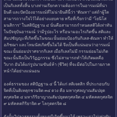
เป็นกิเลสทั้งสิ้น บางท่านเรียกความต้องการในอารมณ์ที่น่า
ยินดี และปัดป้องอารมณ์ที่ไม่น่ายินดีนี้ว่า “ตัณหา” แต่ถ้าผู้ใด
สามารถวางใจไว้ได้อย่างแยบคาย หรือที่เรียกว่ามี “โยนิโส
มนสิการ” ในสติปัฏฐาน ๔ นั่นคือสามารถกำหนดสติได้เท่าทัน
ในปัจจุบันอารมณ์ ว่ามีรูปอะไร หรือนามอะไรเกิดขึ้น สติและ
สัมปชัญญะที่เกิดขึ้นในขณะนั้นย่อมป้องกันกิเลส-ตัณหา ทำให้
อภิชฌา และโทมนัสเกิดขึ้นไม่ได้ จึงเป็นที่แน่นอนว่าอารมณ์
ขณะนั้นย่อมปราศจากกิเลส เมื่อกิเลสไม่มี กรรมย่อมไม่เกิด
ขณะนั้นจึงเป็นวิวัฏฏกรรม ซึ่งไม่สามารถทำให้เกิดผลคือ
วิบาก อันได้แก่รูปนามขันธ์ห้า (ชีวิต) ที่จะมีต่อไปในภายภาค
หน้าได้อย่างแน่นอน
องค์ธรรมของ สติปัฏฐาน ๔ นี้ ได้แก่ สติเจตสิก ที่ประกอบกับ
จิตที่เป็นติเหตุกชวนจิต ๓๔ ดวง คือ มหากุศลญาณสัมปยุต
ตกุศลจิต ๔ มหากิริยาญาณสัมปยุตตกุศลจิต ๔ มหัคคตกุศลจิต
๙ มหัคคตกิริยาจิต ๙ โลกุตตรจิต ๘
ดังนั้นวิปลาสธรรมทั้งหมดมีเกิดขึ้นมาได้ เพราะเราไม่เท่าทัน