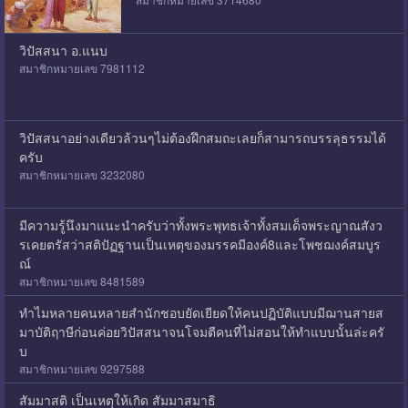
วิปัสสนา อ.แนบ
สมาชิกหมายเลข 7981112
วิปัสสนาอย่างเดียวล้วนๆไม่ต้องฝึกสมถะเลยก็สามารถบรรลุธรรมได้
ครับ
สมาชิกหมายเลข 3232080
มีความรู้นึงมาแนะนำครับว่าทั้งพระพุทธเจ้าทั้งสมเด็จพระญาณสังว
รเคยตรัสว่าสติปัฏฐานเป็นเหตุของมรรคมีองค์8และโพชฌงค์สมบูร
ณ์
สมาชิกหมายเลข 8481589
ทำไมหลายคนหลายสำนักชอบยัดเยียดให้คนปฏิบัติแบบมีฌานสายส
มาบัติฤาษีก่อนค่อยวิปัสสนาจนโจมตีคนที่ไม่สอนให้ทำแบบนั้นล่ะครั
บ
สมาชิกหมายเลข 9297588
สัมมาสติ เป็นเหตุให้เกิด สัมมาสมาธิ