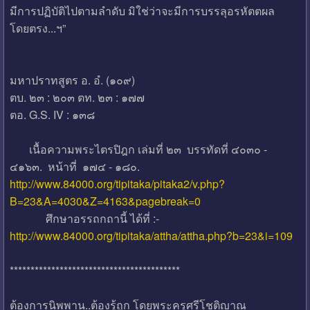
มีการปฏิบัติไปตามลำดับ มิใช่ว่าจะมีการบรรลุอรหัตตผล
โดยตรง...ฯ”
มหาปราทสูตร อ. อํ. (๑๐๙)
ตบ. ๒๓ : ๒๐๓ ตท. ๒๓ : ๑๗๗
ตอ. G.S. IV : ๑๓๘
เนื้อความพระไตรปิฎก เล่มที่ ๒๓ บรรทัดที่ ๔๐๓๐ -
๔๑๖๓. หน้าที่ ๑๗๔ - ๑๘๐.
http://www.84000.org/tipitaka/pitaka2/v.php?
B=23&A=4030&Z=4163&pagebreak=0
ศึกษาอรรถกถานี้ ได้ที่ :-
http://www.84000.org/tipitaka/attha/attha.php?b=23&i=109
*****************************************
ต้องการนิพพาน..ต้องรู้ถูก โดยพระครูศรีโชติญาณ