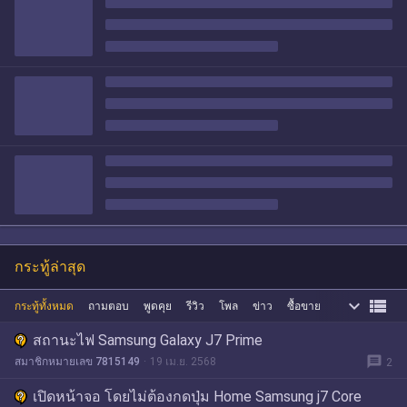
กระทู้ล่าสุด


กระทู้ทั้งหมด
ถามตอบ
พูดคุย
รีวิว
โพล
ข่าว
ซื้อขาย
สถานะไฟ Samsung Galaxy J7 Prime
message
สมาชิกหมายเลข 7815149
19 เม.ย. 2568
2
เปิดหน้าจอ โดยไม่ต้องกดปุ่ม Home Samsung j7 Core