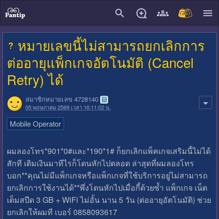
close
หมายเลขนี้ไม่สามารถยกเลิกการ
ต่ออายุแพ็กเกจอัตโนมัติ (Cancel
Retry) ได้
สมาชิกหมายเลข 4728140
05 พฤษภาคม 2569 เวลา 16:11:02 น.
Mobile Operator
ผมลองโทร*901*0#และ*190*1# ก็ยกเลิกแพ็คเกจเสริมนี้ไม่ได้
สักที เติมเงินมาทีไรก็โดนหักไปตลอด ล่าสุดที่ผมลองโทร
บอก**คุณไม่มีแพ็กเกจหรือแพ็กเกจที่ใช้บริการอยู่ไม่สามารถ
ยกเลิกการใช้งานได้**พึ่งโดนหักไปเมื่อกี้ด้วยซ้ำ แพ็กเกจ เน็ต
เต็มสปีด 3 GB + WiFi ไม่อั้น นาน 5 วัน (ต่ออายุอัตโนมัติ) ช่วย
ยกเลิกให้ผมที เบอร์ 0858093617