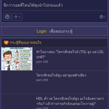
นึกว่ารอดที่ไหนได้พุงนำไปก่อนแล้ว

0
0
Login
เพื่อตอบกระทู้
กระทู้ที่คุณอาจสนใจ
ทำไมบางคน “ไตรกลีเซอไรด์ (TG) สูง แต่ LDL
ปกติ?”
parn 256
ไตรกลีเซอไรด์สูง อย่าดูแค่ตัวเดียว
parn 256
HDL ต่ำ vs ไตรกลีเซอไรด์สูง อะไรอันตรายกว่
ากัน? แล้วร่างกายกำลังบอกอะไรเราอยู่?
parn 256