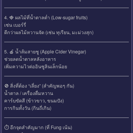
4. 🍓 ผลไม้ที่น้ำตาลต่ำ (Low-sugar fruits)
เช่น เบอร์รี่
ดีกว่าผลไม้หวานจัด (เช่น ทุเรียน, มะม่วงสุก)
5. 🍎 น้ำส้มสายชู (Apple Cider Vinegar)
ช่วยลดน้ำตาลหลังอาหาร
เพิ่มความไวต่ออินซูลินเล็กน้อย
🚫 สิ่งที่ต้อง “เลี่ยง” (สำคัญพอๆ กัน)
น้ำตาล / เครื่องดื่มหวาน
คาร์บขัดสี (ข้าวขาว, ขนมปัง)
การกินทั้งวัน (กินถี่เกิน)
⏱️ อีกจุดสำคัญมาก (ที่ Fung เน้น)