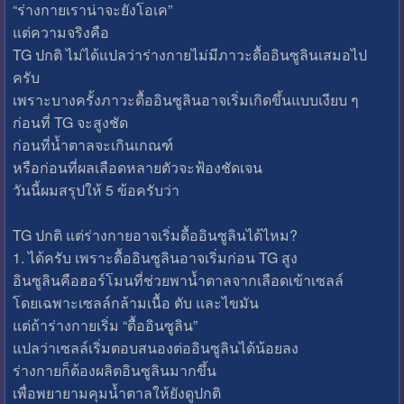
“ร่างกายเราน่าจะยังโอเค”
แต่ความจริงคือ
TG ปกติ ไม่ได้แปลว่าร่างกายไม่มีภาวะดื้ออินซูลินเสมอไป
ครับ
เพราะบางครั้งภาวะดื้ออินซูลินอาจเริ่มเกิดขึ้นแบบเงียบ ๆ
ก่อนที่ TG จะสูงชัด
ก่อนที่น้ำตาลจะเกินเกณฑ์
หรือก่อนที่ผลเลือดหลายตัวจะฟ้องชัดเจน
วันนี้ผมสรุปให้ 5 ข้อครับว่า
TG ปกติ แต่ร่างกายอาจเริ่มดื้ออินซูลินได้ไหม?
1. ได้ครับ เพราะดื้ออินซูลินอาจเริ่มก่อน TG สูง
อินซูลินคือฮอร์โมนที่ช่วยพาน้ำตาลจากเลือดเข้าเซลล์
โดยเฉพาะเซลล์กล้ามเนื้อ ตับ และไขมัน
แต่ถ้าร่างกายเริ่ม “ดื้ออินซูลิน”
แปลว่าเซลล์เริ่มตอบสนองต่ออินซูลินได้น้อยลง
ร่างกายก็ต้องผลิตอินซูลินมากขึ้น
เพื่อพยายามคุมน้ำตาลให้ยังดูปกติ