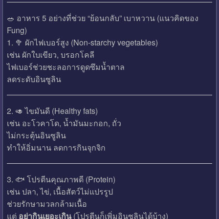
🥗 อาหาร 5 อย่างที่ช่วย “ย้อนกลับ” เบาหวาน (แนวคิดของ
Fung)
1. 🥦 ผักไฟเบอร์สูง (Non-starchy vegetables)
เช่น ผักใบเขียว, บรอกโคลี
ไฟเบอร์ช่วยชะลอการดูดซึมน้ำตาล
ลดระดับอินซูลิน
2. 🥑 ไขมันดี (Healthy fats)
เช่น อะโวคาโด, น้ำมันมะกอก, ถั่ว
ไม่กระตุ้นอินซูลิน
ทำให้อิ่มนาน ลดการกินจุกจิก
3. 🐟 โปรตีนคุณภาพดี (Protein)
เช่น ปลา, ไข่, เนื้อสัตว์ไม่แปรรูป
ช่วยรักษามวลกล้ามเนื้อ
แต่
อย่ากินเยอะเกิน
(โปรตีนก็เพิ่มอินซูลินได้บ้าง)