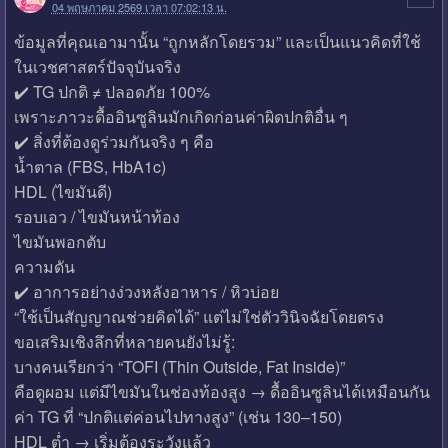
04 พฤษภาคม 2569 เวลา 07:02:13 น.
ข้อมูลที่คุณเอามานั้น “ถูกหลักโดยรวม” และเป็นแนวคิดที่ใช้
ในเวชศาสตร์ปัจจุบันจริง
✔️ TG ปกติ ≠ ปลอดภัย 100%
เพราะภาวะดื้ออินซูลินมักเกิดก่อนค่าผิดปกติอื่น ๆ
✔️ สิ่งที่ต้องดูร่วมกันจริง ๆ คือ
น้ำตาล (FBS, HbA1c)
HDL (ไขมันดี)
รอบเอว / ไขมันหน้าท้อง
ไขมันพอกตับ
ความดัน
✔️ อาการอย่างง่วงหลังอาหาร / หิวบ่อย
“ใช้เป็นสัญญาณช่วยคิดได้” แต่ไม่ใช่ตัววินิจฉัยโดยตรง
ขอเสริมเชิงลึกที่หลายคนยังไม่รู้:
บางคนเรียกว่า “TOFI (Thin Outside, Fat Inside)”
คือดูผอม แต่มีไขมันในช่องท้องสูง → ดื้ออินซูลินได้เหมือนกัน
ค่า TG ที่ “ปกติแต่ค่อนไปทางสูง” (เช่น 130–150)
HDL ต่ำ → เริ่มต้องระวังแล้ว