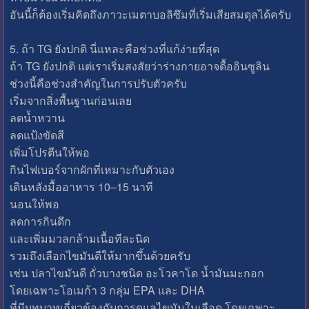
อันนี้ก็ต้องเริ่มคิดถึงภาวะเมตาบอลิซึมที่เริ่มเสียสมดุลได้ครับ
5. ถ้า TG ยังปกติ นี่แหละคือช่วงที่แก้ง่ายที่สุด
ถ้า TG ยังปกติ แต่เราเริ่มสงสัยว่าร่างกายอาจดื้ออินซูลิน
ช่วงนี้คือช่วงสำคัญในการปรับตัวครับ
เริ่มจากสิ่งพื้นฐานก่อนเลย
ลดน้ำหวาน
ลดแป้งขัดสี
เพิ่มโปรตีนให้พอ
กินไฟเบอร์จากผักที่เหมาะกับตัวเอง
เดินหลังมื้ออาหาร 10–15 นาที
นอนให้พอ
ลดการกินดึก
และเพิ่มมวลกล้ามเนื้อทีละนิด
รวมถึงเลือกไขมันดีให้มากขึ้นด้วยครับ
เช่น ปลาไขมันดี ถั่วบางชนิด อะโวคาโด น้ำมันมะกอก
โดยเฉพาะโอเมก้า 3 กลุ่ม EPA และ DHA
ที่มีบทบาทเกี่ยวข้องกับการดูแลไขมันในเลือด โดยเฉพาะ