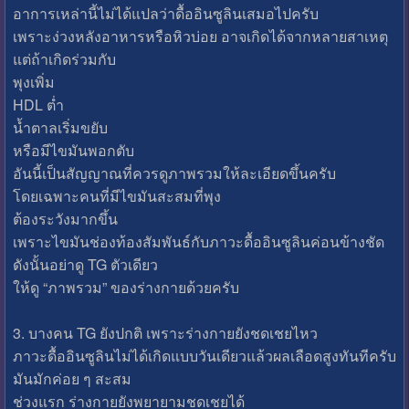
อาการเหล่านี้ไม่ได้แปลว่าดื้ออินซูลินเสมอไปครับ
เพราะง่วงหลังอาหารหรือหิวบ่อย อาจเกิดได้จากหลายสาเหตุ
แต่ถ้าเกิดร่วมกับ
พุงเพิ่ม
HDL ต่ำ
น้ำตาลเริ่มขยับ
หรือมีไขมันพอกตับ
อันนี้เป็นสัญญาณที่ควรดูภาพรวมให้ละเอียดขึ้นครับ
โดยเฉพาะคนที่มีไขมันสะสมที่พุง
ต้องระวังมากขึ้น
เพราะไขมันช่องท้องสัมพันธ์กับภาวะดื้ออินซูลินค่อนข้างชัด
ดังนั้นอย่าดู TG ตัวเดียว
ให้ดู “ภาพรวม” ของร่างกายด้วยครับ
3. บางคน TG ยังปกติ เพราะร่างกายยังชดเชยไหว
ภาวะดื้ออินซูลินไม่ได้เกิดแบบวันเดียวแล้วผลเลือดสูงทันทีครับ
มันมักค่อย ๆ สะสม
ช่วงแรก ร่างกายยังพยายามชดเชยได้