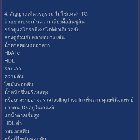
4. สัญญาณที่ควรดูร่วม ไม่ใช่แค่ค่า TG
ถ้าอยากประเมินความเสี่ยงดื้ออินซูลิน
อย่าดูแค่ไตรกลีเซอไรด์ตัวเดียวครับ
ลองดูร่วมกับหลายอย่าง เช่น
น้ำตาลตอนอดอาหาร
HbA1c
HDL
รอบเอว
ความดัน
ไขมันพอกตับ
น้ำหนักขึ้นบริเวณพุง
หรือบางรายอาจตรวจ fasting insulin เพิ่มตามดุลยพินิจแพทย์
บางคน TG อยู่ในเกณฑ์
แต่น้ำตาลเริ่มสูง
HDL ต่ำ
รอบเอวเพิ่ม
หรือมีไขมันพอกตับ