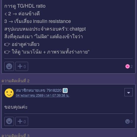
การดู TG/HDL ratio
< 2 → ค่อนข้างดี
3 → เริ่มเสี่ยง insulin resistance
สรุปแบบหมอประจำครอบครัว: chatgpt
สิ่งที่คุณส่งมา “ไม่ผิด” แต่ต้องเข้าใจว่า
👉 อย่าดูค่าเดียว
👉 ให้ดู “แนวโน้ม + ภาพรวมทั้งร่างกาย”

0
2
ความคิดเห็นที่ 2
สมาชิกหมายเลข 7918220
04 พฤษภาคม 2569 เวลา 07:39:38 น.
ขอบคุณค่ะ

0
0
ความคิดเห็นที่ 3