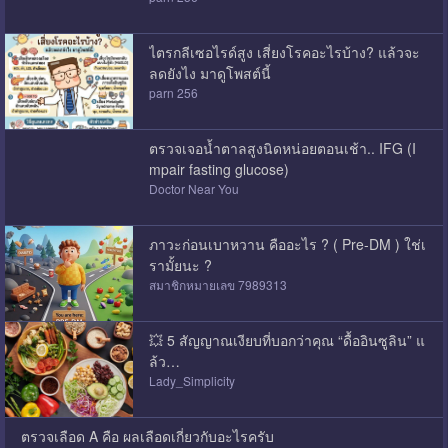
ไตรกลีเซอไรด์สูง เสี่ยงโรคอะไรบ้าง? แล้วจะ
ลดยังไง มาดูโพสต์นี้
parn 256
ตรวจเจอน้ำตาลสูงนิดหน่อยตอนเช้า.. IFG (I
mpair fasting glucose)
Doctor Near You
ภาวะก่อนเบาหวาน คืออะไร ? ( Pre-DM ) ใช่เ
รามั้ยนะ ?
สมาชิกหมายเลข 7989313
💥 5 สัญญาณเงียบที่บอกว่าคุณ “ดื้ออินซูลิน” แ
ล้ว…
Lady_Simplicity
ตรวจเลือด A คือ ผลเลือดเกี่ยวกับอะไรครับ