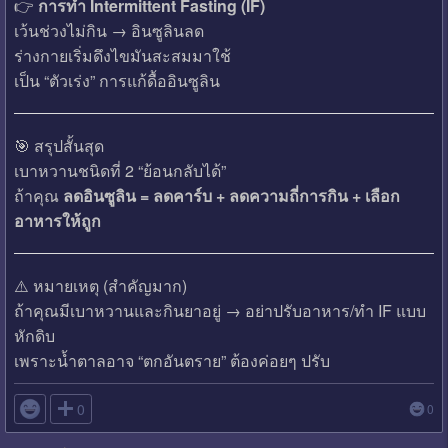
👉
การทำ Intermittent Fasting (IF)
เว้นช่วงไม่กิน → อินซูลินลด
ร่างกายเริ่มดึงไขมันสะสมมาใช้
เป็น “ตัวเร่ง” การแก้ดื้ออินซูลิน
🎯 สรุปสั้นสุด
เบาหวานชนิดที่ 2 “ย้อนกลับได้”
ถ้าคุณ
ลดอินซูลิน = ลดคาร์บ + ลดความถี่การกิน + เลือก
อาหารให้ถูก
⚠️ หมายเหตุ (สำคัญมาก)
ถ้าคุณมีเบาหวานและกินยาอยู่ → อย่าปรับอาหาร/ทำ IF แบบ
หักดิบ
เพราะน้ำตาลอาจ “ตกอันตราย” ต้องค่อยๆ ปรับ

0
0