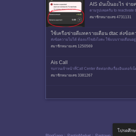
AIS มันเป็นอะไร จ่า
ตามรูปเลยครับ to reactivate 
อดค้างชำระ 0 บาท คุยกับเจ้าหน
สมาชิกหมายเลข 4731131
ใช้เครือข่ายดีแทครายเดือน dtac ส่งข้อควา
ส่งข้อความไม่ได้ ต้องแก้ไขยังไงคะ ใช้แบบรายเดือนอย
มา สรุปก็ไม่ได้เรื่อ
สมาชิกหมายเลข 1250569
Ais Call
รบกวนเจ้าหน้าที่Call Center ติดต่อกลับเรื่องอินเตอร์เน
สมาชิกหมายเลข 3381267
โปรดศึกษ
BlogGang
|
PantipMarket
|
Pantown
|
Maggang