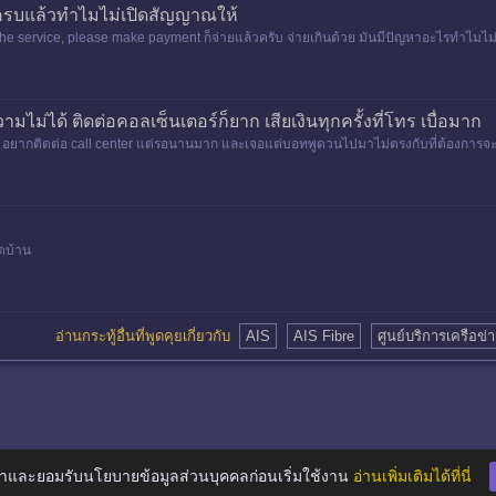
ยครบแล้วทำไมไม่เปิดสัญญาณให้
the service, please make payment ก็จ่ายแล้วครับ จ่ายเกินด้วย มันมีปัญหาอะไรทำไมไม่เ
้าที่ไม่
มไม่ได้ ติดต่อคอลเซ็นเตอร์ก็ยาก เสียเงินทุกครั้งที่โทร เบื่อมาก
ู่ อยากติดต่อ call center แต่รอนานมาก และเจอแต่บอทพูดวนไปมาไม่ตรงกับที่ต้องการจะ
็ตบ้าน
อ่านกระทู้อื่นที่พูดคุยเกี่ยวกับ
AIS
AIS Fibre
ศูนย์บริการเครือข่
าและยอมรับนโยบายข้อมูลส่วนบุคคลก่อนเริ่มใช้งาน
อ่านเพิ่มเติมได้ที่นี่