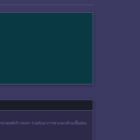
ปวดหลังร้าวลงขา ร่วมกับอาการชาและกล้ามเนื้ออ่อน