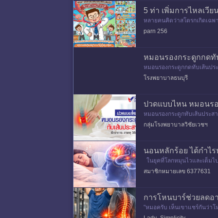
5 ท่า เพิ่มการไหลเวี
หลายคนคิดว่าสโตรกเกิดเฉพาะค
เดียว แต่ค่อย ๆ แข็ง ตีบ และ
parn 256
หมอนรองกระดูกกดทับเ
หมอนรองกระดูกกดทับเส้นประสา
ดทับเส้นประสาทที่อยู่บริเวณใก
โรงพยาบาลธนบุรี
ปวดแบบไหน หมอนรองก
หมอนรองกระดูกทับเส้นประสาทค
การปวด ชา หรืออ่อนแรง- พบ
กลุ่มโรงพยาบาลวิชัยเวชฯ
นอนหลักร้อย ได้กำไรหล
ในยุคที่โลกหมุนไวและเต็มไปด
ายให้หยุดทำงาน แต่มันคือช่
สมาชิกหมายเลข 6377631
การโหนบาร์ช่วยลดอากา
"หมอครับ เห็นเขาแชร์กันว่าโห
ไข้หลายท่านสงสัย