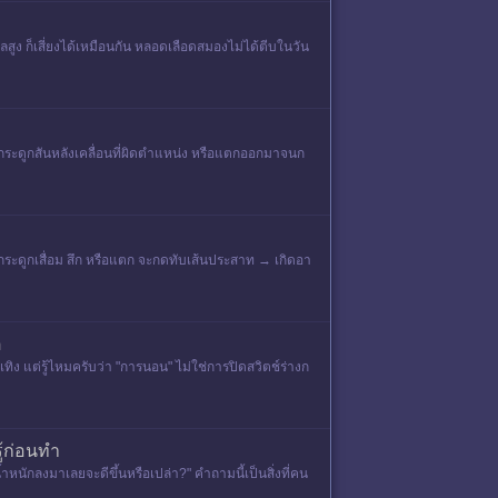
ูง ก็เสี่ยงได้เหมือนกัน หลอดเลือดสมองไม่ได้ตีบในวัน
กระดูกสันหลังเคลื่อนที่ผิดตำแหน่ง หรือแตกออกมาจนก
กระดูกเสื่อม สึก หรือแตก จะกดทับเส้นประสาท → เกิดอา
ต
 แต่รู้ไหมครับว่า "การนอน" ไม่ใช่การปิดสวิตช์ร่างก
ู้ก่อนทำ
หนักลงมาเลยจะดีขึ้นหรือเปล่า?" คำถามนี้เป็นสิ่งที่คน