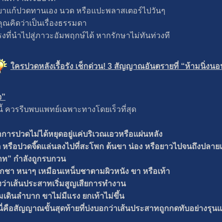
อยาแก้ปวดทานเอง นวด หรือแปะพลาสเตอร์ไปวันๆ
ุณคิดว่าเป็นเรื่องธรรมดา
ี่นำไปสู่ภาวะอัมพฤกษ์ได้ หากรักษาไม่ทันท่วงที
ใครปวดหลังเรื้อรัง เช็กด่วน! 3 สัญญาณอันตรายที่ “ห้ามนิ่งนอ
จ”
้ ควรรีบพบแพทย์เฉพาะทางโดยเร็วที่สุด
การปวดไม่ได้หยุดอยู่แค่บริเวณเอวหรือแผ่นหลัง
หรือปวดจี๊ดแล่นลงไปที่สะโพก ต้นขา น่อง หรือยาวไปจนถึงปลายเ
สาท” กำลังถูกรบกวน
กชา หนาๆ เหมือนเหน็บชาตามผิวหนัง ขา หรือเท้า
งว่าเส้นประสาทเริ่มสูญเสียการทำงาน
มเดินลำบาก ขาไม่มีแรง ยกเท้าไม่ขึ้น
 นี่คือสัญญาณขั้นสุดท้ายที่บ่งบอกว่าเส้นประสาทถูกกดทับอย่างรุน