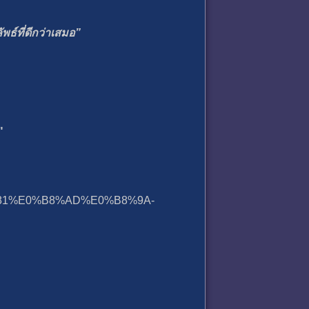
ธ์ที่ดีกว่าเสมอ”
"
1%E0%B8%AD%E0%B8%9A-