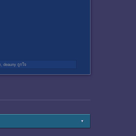
จ,
deauny
ถูกใจ
▼