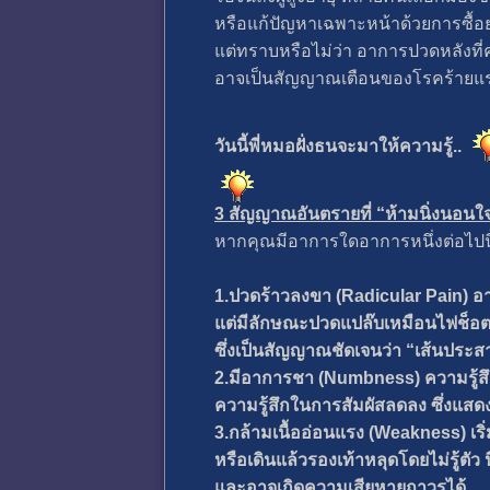
หรือแก้ปัญหาเฉพาะหน้าด้วยการซื้
แต่ทราบหรือไม่ว่า อาการปวดหลังที่ค
อาจเป็นสัญญาณเตือนของโรคร้ายแรงท
วันนี้พี่หมอฝั่งธนจะมาให้ความรู้..
3 สัญญาณอันตรายที่ “ห้ามนิ่งนอนใ
หากคุณมีอาการใดอาการหนึ่งต่อไปนี
1.ปวดร้าวลงขา (Radicular Pain) อา
แต่มีลักษณะปวดแปล๊บเหมือนไฟช็อต 
ซึ่งเป็นสัญญาณชัดเจนว่า “เส้นประ
2.มีอาการชา (Numbness) ความรู้สึ
ความรู้สึกในการสัมผัสลดลง ซึ่งแสด
3.กล้ามเนื้ออ่อนแรง (Weakness) เริ่
หรือเดินแล้วรองเท้าหลุดโดยไม่รู้ตัว
และอาจเกิดความเสียหายถาวรได้