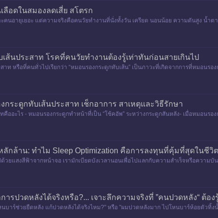
ยนเลือดในสมองลดเสี่ย สโตรก
นอายุเยอะ แต่ความจริงคือคนวัยทำงานที่นั่งทั้งวัน เครียด นอนน้อย ความดันสูง น้ำตาลส
อักเสบสะสม ก
ส้นประสาท โรคที่คนวัยทำงานต้องรู้เท่าทันก่อนสายเกินไป
ท หรือที่คนทั่วไปเรียกว่า “หมอนรองกระดูกทับเส้น” เป็นภาวะที่เกิดจากการที่หมอนรอง
ล้
ระดูกทับเส้นประสาท เช็กอาการ สาเหตุและวิธีรักษา
ืออะไร - หมอนรองกระดูกทำหน้าที่เป็น “โช้คอัพ” ระหว่างกระดูกสันหลัง- เมื่อหมอนรอง
ักล้าน: ทำไม Sleep Optimization คือการลงทุนที่คุ้มที่สุดในชีวิ
้วยแสงสีฟ้าจากหน้าจอ เรามักเบียดบังเวลานอนเพื่อไปแลกกับความสำเร็จหรือความบันเทิง
รปวดหลังได้จริงหรือ?... เจาะลึกความจริงที่ ”คนปวดหลัง“ ต้องร
นบาร์ช่วยยืดหลัง แก้ปวดหลังได้จริงไหม?" หรือ "ผมปวดหลังมาก ไปโหนบาร์ห้อยตัวทิ้งน้ำ