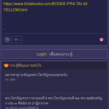
https://www.trilakbooks.com/BOOKS-PRA-TAI-45-
YELLOW.html
..

0
1
Login
เพื่อตอบกระทู้
กระทู้ที่คุณอาจสนใจ
อยากหาฐานข้อมูลพระไตรปิฎกของทุกฉบับ
mr_rtee
พระไตรปิฎกเถรวาท ตอนที่ 4 พระไตรปิฎกเล่มที่ ๑๑ พระสุตตันตปิฎ
ก เล่ม ๓ ทีฆนิกาย ปาฏิกวรรค
สมาชิกหมายเลข 6866816