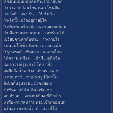
0 จึงเหมือนฝนหล่นสายรำบายบอก
ว่า-ระลอกอ่อนโยน-เนตรโชนฝัน
เผยสิ่งที่ .. แฝงเร้น .. ให้เห็นกัน
ว่า-จิตนั้น ถวิลอยู่ด้วยผู้ใด
0 เพียงพอหรือ-เพียงเนตรเผยเลศล้อม
ว่า-มีความหวานหอม .. รอพร้อมให้
เปรียบคุณค่ากับชาย .. ว่า-กายใจ
รอมอบให้เข้าประคองด้วยสองมือ
0 รูปแพงเจ้า-พึงเผยความเอ่ยเอื้อน
ให้ความเหมือน .. เจ้ามี .. ดูทีหรือ
เผยอาวรณ์รูปเยาว์-ให้เขาลือ
จนยึดถือเป็นอย่าง-อย่าพรางเลย
0 หลับตาสิ .. วาบไหวรูปใครนั้น
ยิ่งปิดกั้นรูปรอย .. ยิ่งคอยเผย
รำพันพากย์ฝากคิดไว้ชิดเชย
อกเจ้าเอย .. จะหลบเลี่ยง-พี่เยี่ยงไร
0 เพื่อผ่านรสหวานหอมเข้ากล่อมบท
พร้อมกรองพจน์วาที .. ช่วงชี้ให้