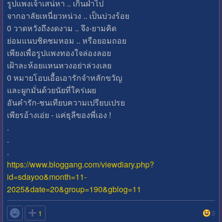
รูปแพงเจ้าเสน่หา .. เกินฝ่าไป
จากอาลัยเหนี่ยวหน่วง .. เป็นบ่วงร้อย
0 วาดหวังถึงงดงาม .. จึง-ยามคิด
ย่อมแนบชิดชมหอม .. หรือยอมถอย
เพียงเพื่อรูปแพงทองใจล่องลอย
เฝ้าละห้อยแหนหวงอย่าล่วงเลย
0 หมายโอบเอื้อเอารักจำหลักขวัญ
และผูกมั่นด้วยนัยที่ใคร่เผย
อันคำรัก-ชนเทียบความเปรียบเปรย
เพียรอ้างเอ่ย - แค่ธุลีของพี่เอง !
.
.
.
https://www.bloggang.com/viewdiary.php?
id=sdayoo&month=11-
2025&date=20&group=190&gblog=11

1
3