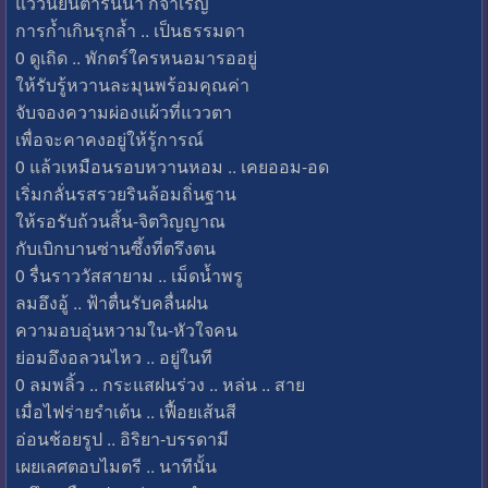
แววนัยน์ตารื้นน้ำ ก็จำเริญ
การก้ำเกินรุกล้ำ .. เป็นธรรมดา
0 ดูเถิด .. พักตร์ใครหนอมารออยู่
ให้รับรู้หวานละมุนพร้อมคุณค่า
จับจองความผ่องแผ้วที่แววตา
เพื่อจะคาคงอยู่ให้รู้การณ์
0 แล้วเหมือนรอบหวานหอม .. เคยออม-อด
เริ่มกลั่นรสรวยรินล้อมถิ่นฐาน
ให้รอรับถ้วนสิ้น-จิตวิญญาณ
กับเบิกบานซ่านซึ้งที่ตรึงตน
0 รื่นราววัสสายาม .. เม็ดน้ำพรู
ลมอึงอู้ .. ฟ้าตื่นรับคลื่นฝน
ความอบอุ่นหวามใน-หัวใจคน
ย่อมอึงอลวนไหว .. อยู่ในที
0 ลมพลิ้ว .. กระแสฝนร่วง .. หล่น .. สาย
เมื่อไฟร่ายรำเต้น .. เฟื้อยเส้นสี
อ่อนช้อยรูป .. อิริยา-บรรดามี
เผยเลศตอบไมตรี .. นาทีนั้น