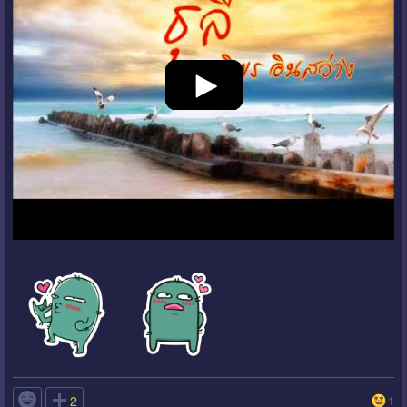

2
1