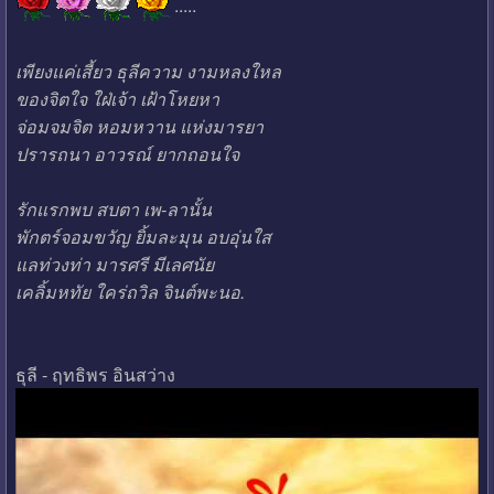
.....
เพียงแค่เสี้ยว ธุลีความ งามหลงใหล
ของจิตใจ ใฝ่เจ้า เฝ้าโหยหา
จ่อมจมจิต หอมหวาน แห่งมารยา
ปรารถนา อาวรณ์ ยากถอนใจ
รักแรกพบ สบตา เพ-ลานั้น
พักตร์จอมขวัญ ยิ้มละมุน อบอุ่นใส
แลท่วงท่า มารศรี มีเลศนัย
เคลิ้มหทัย ใคร่ถวิล จินต์พะนอ.
ธุลี - ฤทธิพร อินสว่าง