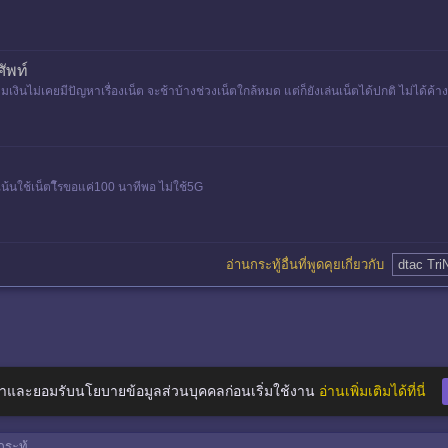
ัพท์
มเงินไม่เคยมีปัญหาเรื่องเน็ต จะช้าบ้างช่วงเน็ตใกล้หมด แต่ก็ยังเล่นเน็ตได้ปกติ ไม่ได้ค
น้นใช้เน็ตโืรขอแค่100 นาทีพอ ไม่ใช้5G
อ่านกระทู้อื่นที่พูดคุยเกี่ยวกับ
dtac Tri
าและยอมรับนโยบายข้อมูลส่วนบุคคลก่อนเริ่มใช้งาน
อ่านเพิ่มเติมได้ที่นี่
ระทู้