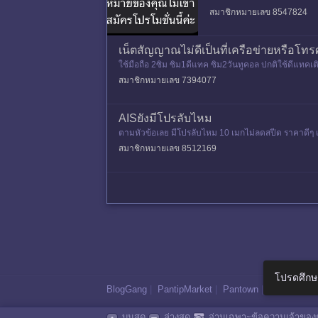
สมาชิกหมายเลข 8547824
เน็ตสัญญาณไม่ดีเป็นที่เครือข่ายหรือโทรศ
ใช้มือถือ 2ซิม ซิม1ดีแทค ซิม2วันทูคอล ปกติใช้ดีแทคเติ
ใช้ไม่
สมาชิกหมายเลข 7394077
AISยังมีโปรลับไหม
ตามหัวข้อเลย มีโปรลับไหม 10 เมกไม่ลดสปีด ราคาดีๆ เ
สมาชิกหมายเลข 8512169
โปรดศึกษ
BlogGang
|
PantipMarket
|
Pantown
|
Maggang
บนสุด
ล่างสุด
อ่านเฉพาะข้อความเจ้าของก