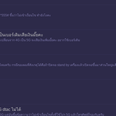
555# ขึ้นว่าไม่เข้าเงื่อนไข ทำยังไงคะ
นเบอร์เดิมเสียเงินมั๊ยคะ
ะเปลี่ยนจาก 4G เป็น 5G จะเสียเงินเพิ่มมั๊ยคะ อยากใช้เบอร์เดิม
้างไหมครับ กรณีของผมที่สังเกตุได้คือถ้าปิดจอ stand by เครื่องแล้วเปิดจอขึ้นมาส่วนให
dtac ไม่ได้
G แต่มันขึ้นข้อความว่าไม่เข้าเงื่อนไขทั้งที่ใช้โปร 5G แล้วโทรศัพท์ก็รองรับครับ