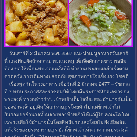
วันเสาร์ที่ 2 มีนาคม พ.ศ. 2567 แนะนำเมนูอาหารวันเสาร์
นี้ แกงฟัก..ผัดถั่วหวาน..พะแนงหมู..ต้มจืดผักกาดขาว พออิ่ม
ท้อง ขอให้เพื่อนพบเจอแต่สิ่งที่ดี ทำงานประสบผลสำเร็จตาม
คาดหวัง การเดินทางปลอดภัย สุขภาพกายใจแข็งแรง โชคดี
เรื่องพูดกันในวงอาหาร เมื่อวันที่ 2 มีนาคม 2477 – รัชกาล
ที่ 7 ทรงประกาศสละราชสมบัติ โดยมีพระราชหัตถเลขาของ
พระองค์ ทรงกล่าวว่า“…ข้าพเจ้าเต็มใจที่จะสละอำนาจอันเป็น
ของข้าพเจ้าอยู่เดิมให้แก่ราษฎรโดยทั่วไป แต่ข้าพเจ้าไม่
ยินยอมยกอำนาจทั้งหลายของข้าพเจ้าให้แก่ผู้ใด คณะใด โดย
เฉพาะเพื่อใช้อำนาจนั้นโดยสิทธิขาดและโดยไม่ฟังเสียงอัน
แท้จริงของประชาราษฎร บัดนี้ข้าพเจ้าเห็นว่าความประสงค์