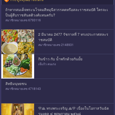
ถ้าหากสมเด็จพระนโรดมสีหมุนีสวรรคตหรือสละราชสมบัติ ใครจะเ
ป็นผู้สืบราชสันตติวงศ์แทนครับ?
สมาชิกหมายเลข 6793116
2 มีนาคม 2477 รัชกาลที่ 7 ทรงประกาศสละร
าชสมบัติ
สมาชิกหมายเลข 2148931
กินข้าว กับ น้ำพริกด้วยกันมั้ย
เจ๊แก้ว คนเก่ง
สิทธิมนุษยชน
สมาชิกหมายเลข 4718143
💛🙏 ทรงพระเจริญ 🙏💛 เนื่องในโอกาสวันฉัต
รมงคล ๔ พฤษภาคม ๒๕๖๘