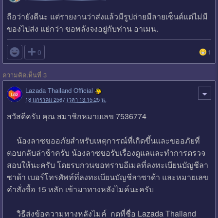
ถือว่ายังดีนะ แต่รายงานว่าส่งแล้วมีรูปถ่ายมีลายเซ็นต์แต่ไม่มี
ของไปส่ง แย่กว่า ขอพลังจงอยู่กับท่าน อาเมน.

0
1
ความคิดเห็นที่ 3
Lazada Thailand Official
18 มกราคม 2567 เวลา 13:15:25 น.
สวัสดีครับ คุณ สมาชิกหมายเลข 7536774
น้องลาซขออภัยสำหรับเหตุการณ์ที่เกิดขึ้นและขออภัยที่
ตอบกลับล่าช้าครับ น้องลาซขอรับเรื่องดูแลและทำการตรวจ
สอบให้นะครับ โดยรบกวนขอทราบอีเมลที่ลงทะเบียนบัญชีลา
ซาด้า เบอร์โทรศัพท์ที่ลงทะเบียนบัญชีลาซาด้า และหมายเลข
คำสั่งซื้อ 15 หลัก เข้ามาทางหลังไมค์นะครับ
วิธีส่งข้อความทางหลังไมค์ กดที่ชื่อ Lazada Thailand