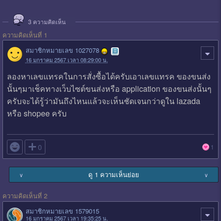
3
ความคิดเห็น
ความคิดเห็นที่ 1
สมาชิกหมายเลข 1027078
16 มกราคม 2567 เวลา 08:29:00 น.
ลองหาเลขแทรคในการสั่งซื้อได้ครับเอาเลขแทรค ของขนส่ง
นั้นๆมาเช็คทางเว็บไซต์ขนส่งหรือ application ของขนส่งนั้นๆ
ครับจะได้รู้ว่ามันถึงไหนแล้วจะเห็นชัดเจนกว่าดูใน lazada
หรือ shopee ครับ

0
1
ดู 1 ความเห็นย่อย
∨
∨
ความคิดเห็นที่ 2
สมาชิกหมายเลข 1579015
16 มกราคม 2567 เวลา 19:35:25 น.