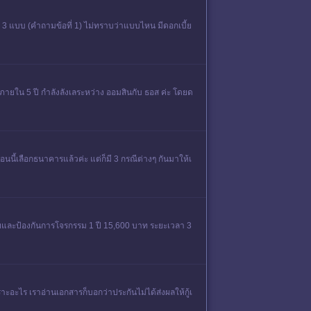
ือก 3 แบบ (คำถามข้อที่ 1) ไม่ทราบว่าแบบไหน มีดอกเบี้ย
ายใน 5 ปี กำลังลังเลระหว่าง ออมสินกับ ธอส ค่ะ โดยด
อนนี้เลือกธนาคารแล้วค่ะ แต่ก็มี 3 กรณีต่างๆ กันมาให้เ
ัยและป้องกันการโจรกรรม 1 ปี 15,600 บาท ระยะเวลา 3
ราะอะไร เราอ่านเอกสารก็บอกว่าประกันไม่ได้ส่งผลให้กู้เ