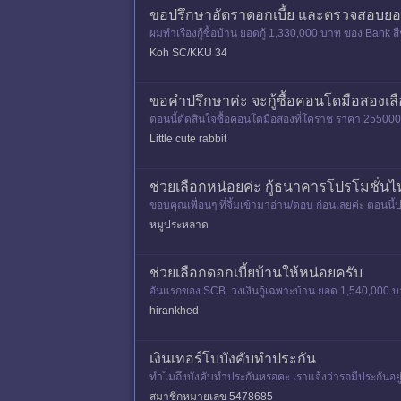
ขอปรึกษาอัตราดอกเบี้ย และตรวจสอบยอ
ผมทำเรื่องกู้ซื้อบ้าน ยอดกู้ 1,330,000 บาท ของ Bank ส
ถูกที่สุด
Koh SC/KKU 34
ขอคำปรึกษาค่ะ จะกู้ซื้อคอนโดมือสองเล
ตอนนี้ตัดสินใจซื้อคอนโดมือสองที่โคราช ราคา 255000 
อกเบี้ยของออมสิน แบบ
Little cute rabbit
ช่วยเลือกหน่อยค่ะ กู้ธนาคารโปรโมชั่นไห
ขอบคุณเพื่อนๆ ที่่จิ้มเข้ามาอ่าน/ตอบ ก่อนเลยค่ะ ตอนนี
ลือกอีก
หมูประหลาด
ช่วยเลือกดอกเบี้ยบ้านให้หน่อยครับ
อันแรกของ SCB. วงเงินกู้เฉพาะบ้าน ยอด 1,540,000 บ
0 ปี เท่ากับวงเงินกู้
hirankhed
เงินเทอร์โบบังคับทำประกัน
ทำไมถึงบังคับทำประกันหรอคะ เราแจ้งว่ารถมีประกันอยู่แล
งินง่ายขึ
สมาชิกหมายเลข 5478685