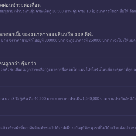
ดผ่อนชำระต่อเดือน
ีชมพูครับ (ทำประกันคุ้มครองเงินกู้ 30,500 บาท คุ่้มครอง 10 ปี) ธนาคารมีดอกเบี้ยให้เล
ือกดอกเบี้ยของธนาคารออมสินหรือ ธอส ดีค่ะ
บาท ซั่งราคาขายทั่วไปอยู่ที่ 300000 บาท จะกู้ธนาคารที่ 250000 บาท กะจะโปะให้หมดภ
นถูกกว่า คุ้มกว่า
้ปวดหัวค่ะ เลือกไม่ถูกว่าจะเลือกกู้ธนาคารซื้อคอนโด แบบโปรโมชั่นไหนดีและคุ้มค่าที่สุด ต
าท บวก 3 % กู้เพิ่ม คือ 46,200 บาท จากราคาประเมิน 1,540,000 บาท รวมประกันอัคคีภ
้ว เจ้าหน้าที่บอกมันต้องทำพ่วงไปด้วยค่ะพี่ประกันอุบัติเหตุ เราก็ไม่ได้อะไรแต่งงว่า เพ