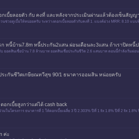
อกเบี้ยลอยตัว กับ คงที่ และหลังจากประเมินผ่านแล้วต้องเซ็นสัญญ
ช่วยดูเบี้ยให้หน่อยครับ ระหว่างดอกเบี้ยลอยตัวกับคงที่ 1. แบงค์ม่วง MRR: 8.10 แบบที่ 1) ค
ั้งแรก หนี้บ้าน7.8m หนี้ประกัน2แสน ผ่อนเดือนละ3แสน ถ้าเราปิดห
รกครับ ยอดสินเชื่อบ้าน 7.8 ล้านบาท ยอดสินเชื่อประกันชีวิต 2.6 แสนบาท ตอนนี้กำลังเริ่ม
ปะ
ระกันชีวิตเกษียณทวีสุข 90/1 ธนาคารออมสิน หน่อยครับ
 ดอกเบี้ยสูงกว่าแต่ได้ cash back
วมในโครงการ ธนาคารที่ 1 ให้ดอกเบี้ยเฉลี่ย 3 ปี 2.303% ปีที่ 1 fix 1.8% ปีที่ 2 fix 1.8% ป
n ค่ะ