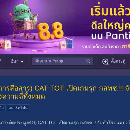
์
อื่นๆ
ตั้งกระทู้
การสื่อสาร) CAT TOT เปิดเกมรุก กสทช.!! 
ความถี่ทั้งหมด
ถือ
สมาร์ทโฟน
(เกาะติดประมูล4G) CAT TOT เปิดเกมรุก กสทช.!! จัดทำโรดแมปคลื