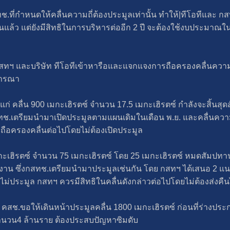
่กำหนดให้คลื่นความถี่ต้องประมูลเท่านั้น ทำให้|ทีโอทีและ กสทฯ ซ
ล้ว แต่ยังมีสิทธิในการบริหารต่ออีก 2 ปี จะต้องใช้งบประมาณใ
ษัท กสทฯ และบริษัท ทีโอทีเข้าหารือและแจกแจงการถือครองคลื่นความถี
จารณา
ด้แก่ คลื่น 900 เมกะเฮิรตซ์ จำนวน 17.5 เมกะเฮิรตซ์ กำลังจะสิ้นส
สทช.เตรียมนำมาเปิดประมูลตามแผนเดิมในเดือน พ.ย. และคลื่นความถ
ถือครองคลื่นต่อไปโดยไม่ต้องเปิดประมูล
มกะเฮิรตซ์ จำนวน 75 เมกะเฮิรตซ์ โดย 25 เมกะเฮิรตซ์ หมดสัมปท
ูกใช้งาน ซึ่งกสทช.เตรียมนำมาประมูลเช่นกัน โดย กสทฯ ได้เสนอ 2
กไม่ประมูล กสทฯ ควรมีสิทธิในคลื่นดังกล่าวต่อไปโดยไม่ต้องส่งคื
คสช.ขอให้เดินหน้าประมูลคลื่น 1800 เมกะเฮิรตซ์ ก่อนที่ร่างประกา
านจำนวน4 ล้านราย ต้องประสบปัญหาซิมดับ