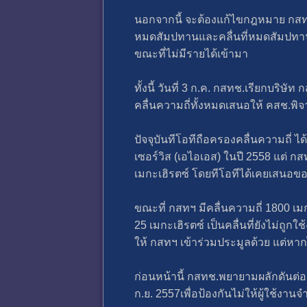
นอกจากนี้ จะต้องแก้ไขกฎหมาย กสทช.ที
หมดสัมปทานและคลื่นที่หมดสัมปทานแ
ขณะที่ไม่มีรายได้เข้ามา
ทั้งนี้ วันที่ 3 ก.ค. กสทช.เรียกบริ
คลื่นความถี่ทั้งหมดเสนอให้ คสช.พิ
ปัจจุบันทีโอทีถือครองคลื่นความถี่ ไ
เซอร์วิส (เอไอเอส) ในปี 2558 แต่ ก
เมกะเฮิรตซ์ โดยทีโอทีได้เคยเสนอขอ
ขณะที่ กสทฯ มีคลื่นความถี่ 1800 เ
25 เมกะเฮิรตซ์ เป็นคลื่นที่ยังไม่ถ
ให้ กสทฯ เข้าร่วมประมูลด้วย แต่หา
ก่อนหน้านี้ กสทช.พยายามผลักดันต่อ 
ก.ย. 2557เพื่อป้องกันไม่ให้ผู้ใช้ง