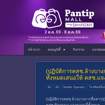
หน้าแรก
คอมมูนิตี้
กิจกรรม
แลกพอยต
(ปฏิบัติการคสช.ล้างบาง
ทั้งหมดเสนอให้ คสช.แจง
3G
4G
Mobile Operator
โทรศัพท์มือ
(ปฏิบัติการคสช.ล้างบางการสื่อสาร)
คสช.พิจารณา แจงความถี่ทั้งหมด