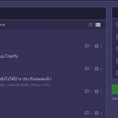


อขาย
message
add_box
1
0
นอะไรครับ
message
add_box
8
1
0
ขยังไงได้บ้าง ประกันหมดแล้ว
อถือ
เลนส์กล้องมือถือ
iPhone 12 Pro
message
add_box
1
0
กฎก
message
add_box
3
0