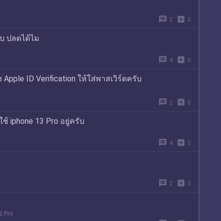
message
add_box
2
0
รบ ปลดได้ไม
message
add_box
4
0
Apple ID Verification ให้ใส่พาสเวิร์ดครับ
message
add_box
2
0
ช้ iphone 13 Pro อยู่ครับ
message
add_box
4
0
message
add_box
2
0
2 Pro