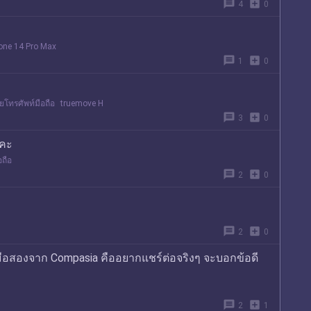
message
add_box
4
0
one 14 Pro Max
message
add_box
1
0
ายโทรศัพท์มือถือ
truemove H
message
add_box
3
0
ีคะ
อถือ
message
add_box
2
0
message
add_box
2
0
อสองจาก Compasia คืออยากแชร์ต่อจริงๆ จะบอกข้อดี
message
add_box
2
1