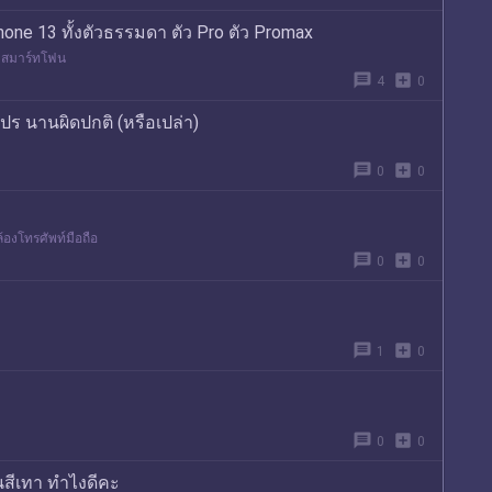
one 13 ทั้งตัวธรรมดา ตัว Pro ตัว Promax
สมาร์ทโฟน
message
add_box
4
0
ร นานผิดปกติ (หรือเปล่า)
message
add_box
0
0
้องโทรศัพท์มือถือ
message
add_box
0
0
message
add_box
1
0
message
add_box
0
0
นสีเทา ทำไงดีคะ