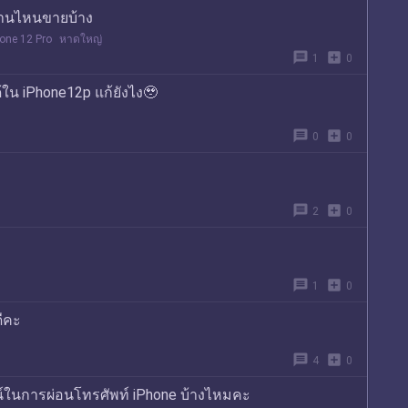
ร้านไหนขายบ้าง
one 12 Pro
หาดใหญ่
message
add_box
1
0
ด้ใน iPhone12p แก้ยังไง🥹
message
add_box
0
0
message
add_box
2
0
message
add_box
1
0
ดีคะ
message
add_box
4
0
น์ในการผ่อนโทรศัพท์ iPhone บ้างไหมคะ