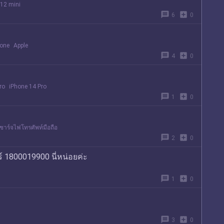
 12 mini
message
add_box
6
0
hone
Apple
message
add_box
4
0
ro
iPhone 14 Pro
message
add_box
1
0
ชาร์จไฟโทรศัพท์มือถือ
message
add_box
2
0
์ 1800019900 นี่หน่อยค่ะ
message
add_box
1
0
message
add_box
3
0