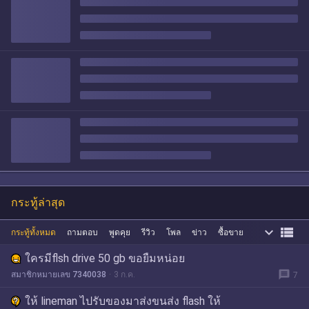
กระทู้ล่าสุด


กระทู้ทั้งหมด
ถามตอบ
พูดคุย
รีวิว
โพล
ข่าว
ซื้อขาย
ใครมีflsh drive 50 gb ขอยืมหน่อย
message
สมาชิกหมายเลข 7340038
3 ก.ค.
7
ให้ lineman ไปรับของมาส่งขนส่ง flash ให้