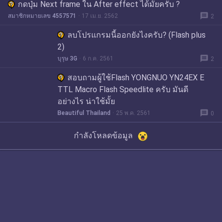
กดปุ่ม Next frame ใน After effect ได้มั้ยครับ ?
message
สมาชิกหมายเลข 4557571
17 เม.ย. 2562
2
ลบโปรแกรมนี้ออกยังไงครับ? (Flash plus
2)
message
บุรุษ 3G
6 ก.ค. 2561
2
สอบถามผู้ใช้Flash YONGNUO YN24EX E
TTL Macro Flash Speedlite ครับ มันดี
อย่างไร น่าใช้มั้ย
message
Beautiful Thailand
25 พ.ค. 2561
0
กำลังโหลดข้อมูล