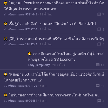
ในฐานะ Recruiter อยากฝากถึงคนหางาน ช่วยตั้งใจทำ CV
ให้มีคุณค่า เพราะหาคนยากมาก
message
สมาชิกหมายเลข 9321445
12 ชั่วโมง
7
เริ่มรู้ตัวว่ากำลังทำงานแบบ "จับฉ่าย" จะทำยังไงต่อไป
message
สมาชิกหมายเลข 8757250
16 ชั่วโมง
5
[CR] ใครจะมาสมัครงานที่ บริษัท เค พี เอ็น สตีล ควรคิดดีๆ
message
สมาชิกหมายเลข 1949244
18 ชั่วโมง
4
เจาะลึกเทรนด์ ‘คนไทยอยู่คนเดียว’ สู่โอกาส
ทางธุรกิจในยุค 3S Economy
message
Lady_Simplicity
20 ชั่วโมง
12
“หลังอายุ 50…เราไม่ได้กลัวการอยู่คนเดียว แต่ยังคิดถึงวันที่
โลกเคยเรียกหาเรา” ...?
message
สมาชิกหมายเลข 6731179
5 ส.ค.
51
ใบรับรองการทำงานมีผลกับการหางานใหม่มากไหมคะ
message
สมาชิกหมายเลข 8920414
5 ส.ค.
5