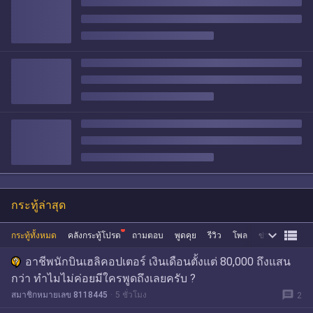
กระทู้ล่าสุด


กระทู้ทั้งหมด
คลังกระทู้โปรด
ถามตอบ
พูดคุย
รีวิว
โพล
ข่าว
ซื้อขาย
อาชีพนักบินเฮลิคอปเตอร์ เงินเดือนตั้งแต่ 80,000 ถึงแสน
กว่า ทำไมไม่ค่อยมีใครพูดถึงเลยครับ ?
message
สมาชิกหมายเลข 8118445
5 ชั่วโมง
2