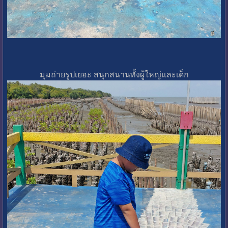
มุมถ่ายรูปเยอะ สนุกสนานทั้งผู้ใหญ่และเด็ก