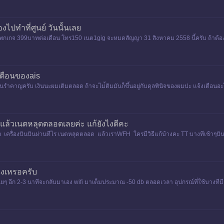
องไปทำที่ศูนย์ วันนั้นเลย
วงแพกเกจ 399บาทต่อเดือน โทร150 เนต1gig จะหมดสัญญา 31 สิงหาคม 2558 นี้ครับ ถ้าต้องก
ตือนของais
เกินรำคาญครับ เงินนะผมเติมตลอด ถ้าจะไม่้ติมมันก็ขึ้นอยู่กับดุลพินิจของผมปะ แจ้งเตือน
ดแต่หลังๆม
น แล้วเนตหลุดตลอดเลยค่ะ แก้ยังไงดีคะ
เครื่องบินบินผ่านทีไร เนตหลุดตลอด แล้วเราWFH ใครมีวิธีแก้บ้างคะ TT บางทีเช้าๆบิน
งไงเหรอครับ
ยๆ อีก 2-3 นาทีจะกลับมาเอง wifi มาเต็มประมาณ -50 db ตลอดเวลา อุปกรณ์ที่ใช้บางทีมีแค