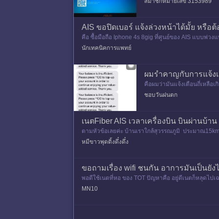
สมาชิกหมายเลข 3153989
AIS ขอปิดเบอร์ แจ้งล่วงหน้าได้มั้ย หรือต้
คือ ซื้อมือถือ Iphone 4s 8gig ที่ศูนย์ของ AIS แบบพ่
าคม เลยรึป่าวคร
นักเทคนิคการแพทย์
ผมรำคาญกับการแจ้งเ
คือผมว่ามันแจ้งเตือนถี่เหลือ
วจสอบดูเติมเงินเข้าระบบตลอ
ชอบวันฝนตก
เนตFiber AIS เวลาเครื่องบิน บินผ่านบ้า
ตามหัวข้อเลยค่ะ บ้านเราใกล้สุวรรณภูมิ ประมาณ15km 
หมีขาวพุดดิ้งดึ๋งดึ๋ง
ขอถามเรื่อง wifi ชนกัน อาการมันเป็นยั
พอดีใช้เนตที่หอ ของ TOT ปัญหาคือ อยู่ดีเนตก็หลุดไปเฉ
1. ตอนนี้ที่
MN10