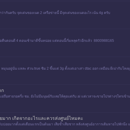
่ากันครับ จุดเด่นของเนต 2 เครือข่ายนี้ มีจุดเด่นของเนตอะไร เน้น 4g ครับ
มื่อคืนตอนตี 4 ตอนเช้ามาดีขึ้นหน่อย แต่ตอนนี้เริ่มหลุดรัวอีกแล้ว 8800988165
ต หมุนอยู่นั่น แหละ ส่วน true ซิม 2 ขึ้นแต่ 3g ตั้งแต่เอาเสา dtac ออก เหมือน ผีเน่ากับโล
าก
อสายรอครึ่ง ชม. ยังไม่มีมนุษย์รับเลยให้คุยแต่กับ ​ai แต่เวลาจะขายโปรต่างๆโทรเข้ามา
่อยมาก เกิดจากอะไรและควรส่งศูนย์ไหมคะ
ดับบ่อยมากตั้งแต่เดือนแรกเป็นต้นมา เสียซ้ำเสียซาก หลังส่งศูนย์อาการเดิมหายไปพักนึง แต่เก