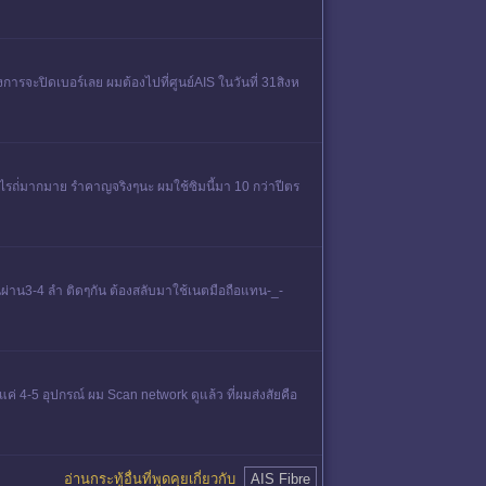
ารจะปิดเบอร์เลย ผมต้องไปที่ศูนย์AIS ในวันที่ 31สิงห
อะไรถ่่มากมาย รำคาญจริงๆนะ ผมใช้ซิมนี้มา 10 กว่าปีตร
ผ่าน3-4 ลำ ติดๆกัน ต้องสลับมาใช้เนตมือถือแทน-_-
่ 4-5 อุปกรณ์ ผม Scan network ดูแล้ว ที่ผมส่งสัยคือ
อ่านกระทู้อื่นที่พูดคุยเกี่ยวกับ
AIS Fibre