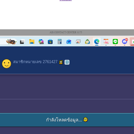
สมาชิกหมายเลข 2761427
กำลังโหลดข้อมูล...