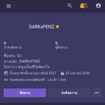
search
account_circle
menu
DARKxPENZ
0
0
กำลังติดตาม
ผู้ติดตาม
ชื่อเล่น : นิว
นางแฝง : DARKxPENZ
รักการวาดรูปเป็นชีวิตจิตรใจ
today
cake
เป็นสมาชิกตั้งแต่
กุมภาพันธ์ 2557
22 เมษายน 2539
link
facebook.com/aBlackP... และอีก 1 ลิงก์
more_horiz
ติดตาม
ส่งข้อความ