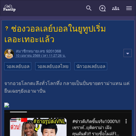
close
ช่องวอลเลย์บอลในยูทูปเริ่ม
เลอะเทอะแล้ว
สมาชิกหมายเลข 9201368
10 เมษายน 2569 เวลา 11:27:26 น.
วอลเลย์บอล
วอลเลย์บอลไทย
นักวอลเลย์บอล
จากอวยโลกตะลึงทั่วโลกทึ่ง กลายเป็นปั่นขายดราม่าแทน แค่
ยืนเฉยๆยังเอามาปั่น