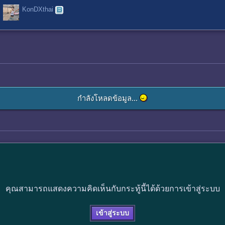
KonDXthai
กำลังโหลดข้อมูล...
คุณสามารถแสดงความคิดเห็นกับกระทู้นี้ได้ด้วยการเข้าสู่ระบบ
เข้าสู่ระบบ