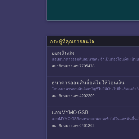
กระทู้ที่คุณอาจสนใจ
ออมสินล่ม
แอปธนาคารออมสินล่มหรอคะ จำเป็นต้องโอนเงิน เป็นบ่
สมาชิกหมายเลข 7705478
ธนาคารออมสินล็อคไม่ให้โอนเงิน
โดนธนาคารออมสินล็อคบัญชีไม่ให้เงิน ไปยื่นเรื่องแล้วก็บ
ยเผื
สมาชิกหมายเลข 4202209
แอพMYMO GSB
แอบMYMO GSBล่มหรอคะ พอกดเข้าไปในแอพมันขึ้นว่า ขอ
ได้ ลบติดตั้งใหม่ก็แล้ว ล
สมาชิกหมายเลข 6461262