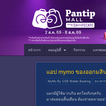
หน้าแรก
คอมมูนิตี้
กิจกรรม
แลกพอยต
แอป mymo ของออกมสิน
MyMo By GSB Mobile Banking
ธนาคาร
บอกมีผู้ใช้มากเกิน ตกใจจริงๆครับ
มาล่มตอนสิ้นเดือน ต้องจ่ายหลายอย่