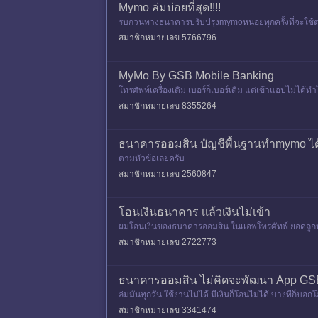
Mymo ล่มบ่อยที่สุด!!!!
รบกวนทางธนาคารปรับปรุงmymoหน่อยทุกครั้งที่จะใช้ตอ
สมาชิกหมายเลข 5766796
MyMo By GSB Mobile Banking
โทรศัพท์เครื่องเดิม เบอร์ก็เบอร์เดิม แต่เข้าแอปไม่ได้ทำ
สมาชิกหมายเลข 8355264
ธนาคารออมสิน บัญชีพื้นฐานทำmymo ได้
ตามหัวข้อเลยครับ
สมาชิกหมายเลข 2560847
โอนเงินธนาคาร เเล้วเงินไม่เข้า
ผมโอนเงินของธนาคารออมสิน ในเเอพโทรศัทพ์ ยอดถูกหั
สมาชิกหมายเลข 2722773
ธนาคารออมสิน ไม่คิดจะพัฒนา App GS
ล่มมันทุกวัน ใช้งานไม่ได้ มีเงินก็โอนไม่ได้ บางทีก็บ
สมาชิกหมายเลข 3341474