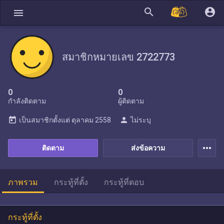
search
account_circle
menu
สมาชิกหมายเลข 2722773
0
0
กำลังติดตาม
ผู้ติดตาม
today
person
เป็นสมาชิกตั้งแต่
ตุลาคม 2558
ไม่ระบุ
more_horiz
ติดตาม
ส่งข้อความ
ภาพรวม
กระทู้ที่ตั้ง
กระทู้ที่ตอบ
กระทู้ที่ตั้ง