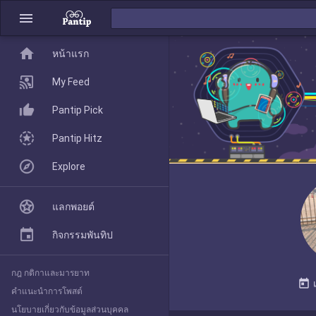
menu
home
home
หน้าแรก
หน้าแรก
My Feed
Pantip Pick
My Feed
Pantip Hitz
Explore
Pantip Pick
แลกพอยต์
Pantip Hitz
กิจกรรมพันทิป
กฎ กติกาและมารยาท
Explore
today
คำแนะนำการโพสต์
นโยบายเกี่ยวกับข้อมูลส่วนบุคคล