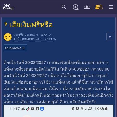
close
เสียเงินฟรีหรือ
สมาชิกหมายเลข 8452122
31 มีนาคม 2569 เวลา 11:34:56 น.
truemove H
คือเมื่อวันที่ 30/03/2027 เราเติมเงินเพื่อเตรียมจ่ายค่าบริการ
แพ็คเกจที่จะต่ออายุอัตโนมัติในวันที่ 31/03/2027 เวลา00.00
แต่วันนี้วันที่ 31/03/2027 แพ็คเกจไม่ได้ต่ออายุขึ้นว่า กรุณา
เติมเงินเพื่อต่ออายุการใช้งานแพ็คเกจ แล้วก็ขึ้นว่าเรามีการใช้
เน็ตแล้วก็เสนอแพ็คเกจมาให้เรา คือเราสงสัยว่าทำไมเงินไม่
พอเราก็เติมไปแล้วหนิ พอมาตอน11โมงเราลองเติมเงินอีกครั้ง
แพ็คเกจกลับสามารถต่ออายุได้ คือเราเสียเงินฟรีหรือ