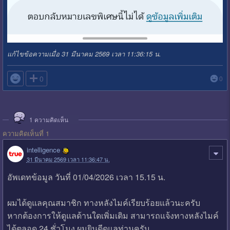
แก้ไขข้อความเมื่อ 31 มีนาคม 2569 เวลา 11:36:15 น.

0
0
1
ความคิดเห็น
ความคิดเห็นที่ 1
intelligence
31 มีนาคม 2569 เวลา 11:36:47 น.
อัพเดทข้อมูล วันที่ 01/04/2026 เวลา 15.15 น.
ผมได้ดูแลคุณสมาชิก ทางหลังไมค์เรียบร้อยแล้วนะครับ
หากต้องการให้ดูแลด้านใดเพิ่มเติม สามารถแจ้งทางหลังไมค์
ได้ตลอด 24 ชั่วโมง ผมยินดีดูแลท่านครับ