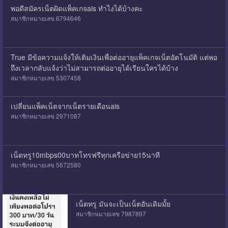
พอดีสมัครเน็ตผิดแพ็คเกจais ทำไงได้บ้างคะ
สมาชิกหมายเลข 6794646
True มีข้อความแจ้งให้เติมเงินเพื่อต่ออายุแพ็คเกจเน็ตอัตโนมัติ แต่พอ
ถึงเวลากลับแจ้งว่าไม่สามารถต่ออายุได้เรียนใครได้บ้าง
สมาชิกหมายเลข 5307458
เปลี่ยนแพ็คเน็ตจากเน็ตรายเดือนais
สมาชิกหมายเลข 2971087
เน็ตทรู10mbps00บาทโทรฟรีทุกเครือข่าย15นาที
สมาชิกหมายเลข 5672580
เน็ตทรู มันจะเป็นเน็ตอันเดิมมั้ย
สมาชิกหมายเลข 7987897