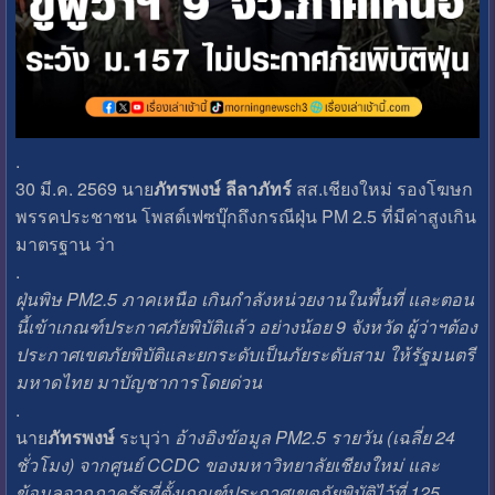
.
30 มี.ค. 2569 นาย
ภัทรพงษ์ ลีลาภัทร์
สส.เชียงใหม่ รองโฆษก
พรรคประชาชน โพสต์เฟซบุ๊กถึงกรณีฝุ่น PM 2.5 ที่มีค่าสูงเกิน
มาตรฐาน ว่า
.
ฝุ่นพิษ​ PM2.5 ภาคเหนือ เกินกำลังหน่วยงานในพื้นที่​ และตอน
นี้เข้าเกณฑ์ประกาศภัยพิบัติแล้ว อย่างน้อย​ 9 จังหวัด​ ผู้ว่าฯต้อง
ประกาศเขตภัยพิบัติและยกระดับเป็นภัยระดับสาม ให้รัฐมนตรี
มหาดไทย มาบัญชาการโดยด่วน
.
นาย
ภัทรพงษ์
ระบุว่า
อ้างอิงข้อมูล​ PM2.5 รายวัน (เฉลี่ย​ 24​
ชั่วโมง)​ จากศูนย์ CCDC​ ของมหาวิทยาลัยเชียงใหม่​ และ
ข้อมูลจากภาครัฐที่ตั้งเกณฑ์ประกาศเขตภัยพิบัติไว้ที่​ 125