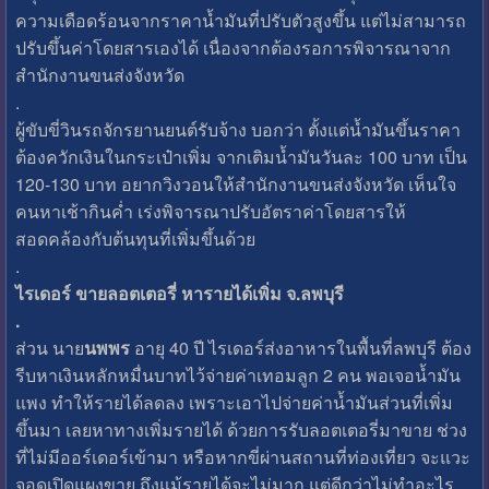
ความเดือดร้อนจากราคาน้ำมันที่ปรับตัวสูงขึ้น แต่ไม่สามารถ
ปรับขึ้นค่าโดยสารเองได้ เนื่องจากต้องรอการพิจารณาจาก
สำนักงานขนส่งจังหวัด
.
ผู้ขับขี่วินรถจักรยานยนต์รับจ้าง บอกว่า ตั้งแต่น้ำมันขึ้นราคา
ต้องควักเงินในกระเป๋าเพิ่ม จากเติมน้ำมันวันละ 100 บาท เป็น
120-130 บาท อยากวิงวอนให้สำนักงานขนส่งจังหวัด เห็นใจ
คนหาเช้ากินค่ำ เร่งพิจารณาปรับอัตราค่าโดยสารให้
สอดคล้องกับต้นทุนที่เพิ่มขึ้นด้วย
.
ไรเดอร์ ขายลอตเตอรี่ หารายได้เพิ่ม จ.ลพบุรี
.
ส่วน นาย
นพพร
อายุ 40 ปี ไรเดอร์ส่งอาหารในพื้นที่ลพบุรี ต้อง
รีบหาเงินหลักหมื่นบาทไว้จ่ายค่าเทอมลูก 2 คน พอเจอน้ำมัน
แพง ทำให้รายได้ลดลง เพราะเอาไปจ่ายค่าน้ำมันส่วนที่เพิ่ม
ขึ้นมา เลยหาทางเพิ่มรายได้ ด้วยการรับลอตเตอรี่มาขาย ช่วง
ที่ไม่มีออร์เดอร์เข้ามา หรือหากขี่ผ่านสถานที่ท่องเที่ยว จะแวะ
จอดเปิดแผงขาย ถึงแม้รายได้จะไม่มาก แต่ดีกว่าไม่ทำอะไร