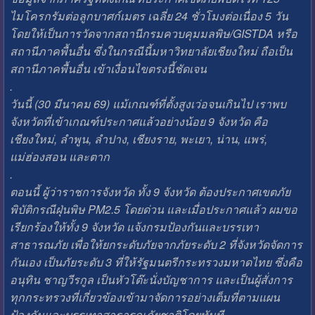
ไมโครกรัมต่อลูกบาศก์เมตร ​เฉลี่ย​ 24 ชั่วโมงต่อเนื่อง​ 5 วัน​
โดยให้เป็นการวัดจากสถานีกรมควบคุมมลพิษ/GISTDA หรือ​
สถานีภาคพื้นอื่น​ ซึ่งในกรณีนี้มหาวิทยาลัยเชียงใหม่ ถือเป็น
สถานีภาคพื้นอื่น​ เข้าเงื่อนไขตรงนี้ชัดเจน​
.
วันนี้ (30 มีนาคม 69) แม้เกณฑ์ที่ตั้งสูงเว่อจนเกินไป​ เราพบ
จังหวัดที่เข้าเกณฑ์ประกาศแล้วอย่างน้อย​ 9 จังหวัด​ คือ
เชียงใหม่, ลำพูน, ลำปาง, เชียงราย, พะเยา, น่าน, แพร่,
แม่ฮ่องสอน และตาก
.
ตอนนี้​ ผู้ว่าราชการจังหวัด​ ทั้ง​ 9 จังหวัด ต้องประกาศเขตภัย
พิบัติกรณีฝุ่นพิษ ​PM2.5​ โดยด่วน​ และเมื่อประกาศแล้ว​ ผมขอ
เรียกร้องให้​ทั้ง​ 9 จังหวัด​ แจ้งกรมป้องกัน​และ​บรรเทา​
สาธารณภัย ​เพื่อให้ยกระดับภัยจากภัยระดับ​ 2 ที่จังหวัดจัดการ
กันเอง​ เป็นภัยระดับ​ 3 ที่ให้รัฐมนตรีกระทรวงมหาดไทย​ ซึ่งคือ​
อนุทิน​ ชาญวีรกูล​ เป็นหัวโต๊ะนั่งบัญชาการ​ และเป็นผู้สั่งการ
ทุกกระทรวงที่เกี่ยวข้องเข้ามาจัดการอย่างเต็มที่ตามแผน
ป้องกันและบรรเทา​สาธารณภัย​ชาติโดยทันที