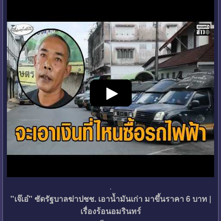
.
"เจ๊เอ๋" ซัดรัฐบาลฆ่าปชช. เอาน้ำมันเก่า มาขึ้นราคา 6 บาท |
เรื่องร้อนอมรินทร์