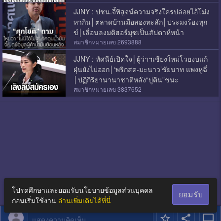
JJNY : ปชน.จี้พิสูจน์ความจริงใครปล่อยไอ้โม่ง
หากิน│ตลาดบ้านมือสองทะลัก│ประมงร้องทุก
ข์│เลื่อนลงมติฮอร์มุซเป็นสัปดาห์หน้า
สมาชิกหมายเลข 2693888
JJNY : ทัศนีย์เปิดใจ│ผู้ว่าฯเชียงใหม่โวยงบแก้
ฝุ่นยังไม่ออก│‘พริกสด-มะนาว’ชัยนาท แพงหูฉี่
│ปฏิกิริยานานาชาติหลัง“ปูติน”ชนะ
สมาชิกหมายเลข 3837652
โปรดศึกษาและยอมรับนโยบายข้อมูลส่วนบุคคล
ยอมรับ
ก่อนเริ่มใช้งาน
อ่านเพิ่มเติมได้ที่นี่
แสดงความคิดเห็น...