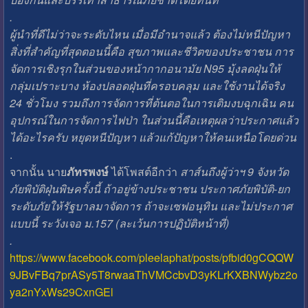
.
ผู้นำที่ดีไม่ว่าจะระดับไหน​ เมื่อมีอำนาจ​แล้ว ต้องไม่หนีปัญหา​
สิ่งที่สำคัญที่สุดตอนนี้คือ​ สุขภาพและชีวิตของประชาชน​ การ
จัดการเชิงรุกในส่วนของหน้ากากอนามัย N95 มุ้งลดฝุ่นให้
กลุ่มเปราะบาง​ ห้องปลอดฝุ่นที่ครอบคลุม และใช้งานได้จริง
24 ชั่วโมง​ รวมถึงการจัดการที่ต้นตอในการเติมงบฉุกเฉิน​ คน​
อุปกรณ์ในการจัดการไฟป่า​ ในส่วนนี้คือเหตุผลว่าประกาศแล้ว
ได้อะไรครับ หยุดหนีปัญหา​ แล้วแก้ปัญหาให้คนเหนือโดยด่วน
.
จากนั้น นาย
ภัทรพงษ์
ได้โพสต์อีกว่า
สาส์นถึง​ผู้ว่าฯ 9 จังหวัด​
ภัยพิบัติฝุ่นพิษครั้งนี้ ถ้าอยู่ข้างประชาชน​ ประกาศภัยพิบัติ-ยก
ระดับภัยให้รัฐบาลมาจัดการ​ ถ้าจะเซฟอนุทิน ​และไม่ประกาศ
แบบนี้​ ระวังเจอ ม.157 (ละเว้นการปฏิบัติหน้าที่)
.
https://www.facebook.com/pleelaphat/posts/pfbid0gCQQW
9JBvFBq7prASy5T8rwaaThVMCcbvD3yKLrKXBNWybz2o
ya2nYxWs29CxnGEl