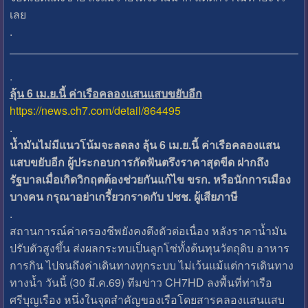
เลย
.
.
ลุ้น 6 เม.ย.นี้ ค่าเรือคลองแสนแสบขยับอีก
https://news.ch7.com/detail/864495
.
น้ำมันไม่มีแนวโน้มจะลดลง ลุ้น 6 เม.ย.นี้ ค่าเรือคลองแสน
แสบขยับอีก ผู้ประกอบการกัดฟันตรึงราคาสุดขีด ฝากถึง
รัฐบาลเมื่อเกิดวิกฤตต้องช่วยกันแก้ไข ขรก. หรือนักการเมือง
บางคน กรุณาอย่าเกรี้ยวกราดกับ ปชช. ผู้เสียภาษี
.
สถานการณ์ค่าครองชีพยังคงตึงตัวต่อเนื่อง หลังราคาน้ำมัน
ปรับตัวสูงขึ้น ส่งผลกระทบเป็นลูกโซ่ทั้งต้นทุนวัตถุดิบ อาหาร
การกิน ไปจนถึงค่าเดินทางทุกระบบ ไม่เว้นแม้แต่การเดินทาง
ทางน้ำ วันนี้ (30 มี.ค.69) ทีมข่าว CH7HD ลงพื้นที่ท่าเรือ
ศรีบุญเรือง หนึ่งในจุดสำคัญของเรือโดยสารคลองแสนแสบ