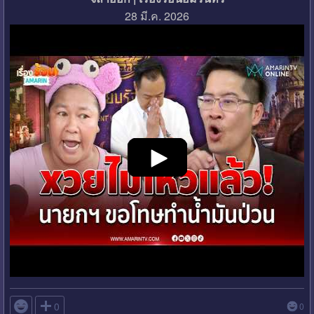
28 มี.ค. 2026

0
0