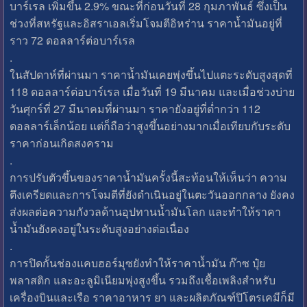
บาร์เรล เพิ่มขึ้น 2.9% ขณะที่ก่อนวันที่ 28 กุมภาพันธ์ ซึ่งเป็น
ช่วงที่สหรัฐและอิสราเอลเริ่มโจมตีอิหร่าน ราคาน้ำมันอยู่ที่
ราว 72 ดอลลาร์ต่อบาร์เรล
.
ในสัปดาห์ที่ผ่านมา ราคาน้ำมันเคยพุ่งขึ้นไปแตะระดับสูงสุดที่
118 ดอลลาร์ต่อบาร์เรล เมื่อวันที่ 19 มีนาคม และเมื่อช่วงบ่าย
วันศุกร์ที่ 27 มีนาคมที่ผ่านมา ราคายังอยู่ที่ต่ำกว่า 112
ดอลลาร์เล็กน้อย แต่ก็ถือว่าสูงขึ้นอย่างมากเมื่อเทียบกับระดับ
ราคาก่อนเกิดสงคราม
.
การปรับตัวขึ้นของราคาน้ำมันครั้งนี้สะท้อนให้เห็นว่า ความ
ตึงเครียดและการโจมตีที่ยังดำเนินอยู่ในตะวันออกกลาง ยังคง
ส่งผลต่อความกังวลด้านอุปทานน้ำมันโลก และทำให้ราคา
น้ำมันยังคงอยู่ในระดับสูงอย่างต่อเนื่อง
.
การปิดกั้นช่องแคบฮอร์มุซยังทำให้ราคาน้ำมัน ก๊าซ ปุ๋ย
พลาสติก และอะลูมิเนียมพุ่งสูงขึ้น รวมถึงเชื้อเพลิงสำหรับ
เครื่องบินและเรือ ราคาอาหาร ยา และผลิตภัณฑ์ปิโตรเคมีก็มี