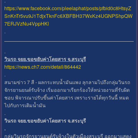
.
https://www.facebook.com/pleelaphat/posts/pfbid0c8HtsyZ
SnKnTr5vu9J1TdjxTknFc6XBFBH37WxKz4UGNPShpQW
7ERJVzNu4VppHKl
.
.
วินรถ จยย.ขอขยับค่าโดยสาร จ.สระบุรี
https://news.ch7.com/detail/864442
.
สนามข่าว 7 สี - ผลกระทบน้ำมันแพง ลุกลามไปถึงกลุ่มวินรถ
จักรยานยนต์รับจ้าง เริ่มออกมาเรียกร้องให้หน่วยงานที่รับผิด
ชอบ พิจารณาปรับขึ้นค่าโดยสาร เพราะรายได้ทุกวันนี้ หมด
ไปกับการเติมน้ำมัน
.
วินรถ จยย.ขอขยับค่าโดยสาร จ.สระบุรี
.
กลุ่มวินรถจักรยานยนต์รับจ้างในตัวเมืองสระบุรี ออกมาแสดง