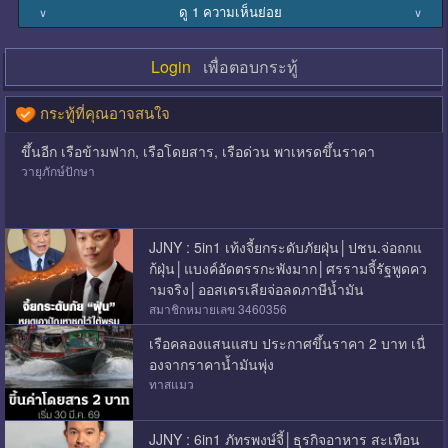
ดู 1 ความเห็นย่อย
∨
∨
Login
เพื่อตอบกระทู้
กระทู้ที่คุณอาจสนใจ
ขึ้นอีก เรือข้ามฟาก, เรือโดยสาร, เรือด่วน พาเหรดขึ้นราคา
วายุภักษ์ปักษา
JJNY : 5in1 เท้งจี้ยกระดับภัยฝุ่น│ปชน.จ่อถกแ
ก้ฝุ่น│แบงค์อัดตรรกะพังมาก│ศรรามจี้รัฐพูดคว
ามจริง│ออสเตรเลียจ่อลดภาษีน้ำมัน
สมาชิกหมายเลข 3460356
เรือคลองแสนแสบ ประกาศขึ้นราคา 2 บาท เนื่
องจากราคาน้ำมันพุ่ง
ทาสแมว
JJNY : 6in1 ภัทรพงษ์จี้│ธุรกิจอาหาร สะเทือน