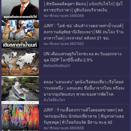
│ดัชนีผลผลิตอุตฯ ติดลบ│แจ้งปรับไข่ไก่│ปุ๋ยโ
คราชปรับราคา│ปูตินร้องบริจาคเงิน
สมาชิกหมายเลข 3460356
JJNY : ‘ไอซ์-ช่อ’ เดินสำรวจตลาดท่าน้ำนนท์│
สงกรานต์อุทัยธานีเงียบเหงา│M6 ถนโล่ง ร้าน
อาหารโอด│เจรจาล่ม! หลังถก 21 ชม.
สมาชิกหมายเลข 3837652
UN เตือนเศรษฐกิจโลกชะลอ ตะวันออกกลาง
ฉุด GDP โลกปีนี้เหลือ 2.5%
BallballtheBoy01
คลอง “แสนแสบ” จุดนั่งเรือท่องเที่ยว,เรือโดยส
ารแห่งหนึ่ง ; แสนแสบ ชื่อนี้มาจากไหน หรือจะ
มาจากยุงกัดแสบๆ พาหะของสารพัดโรค
ต้นโพธิ์ต้นไทร
JJNY : ร้านเสื้อสงกรานต์โอดยอดขายตก│ตล
าดร่มหุบเงียบ นักท่องเที่ยวหาย │สัญจรผ่านฮอ
ร์มุซหยุด│ทั่วไทยร้อนจัด อีสาน ทะลุ 42
สมาชิกหมายเลข 3800658