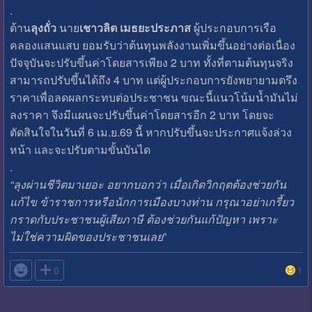
.
ด้าน
ลุงถั่ว
นาย
เชาวลิต เมธยะประภาส
ผู้ประกอบการเรือ
คลองแสนแสบ ยอมรับว่าต้นทุนพลังงานเพิ่มขึ้นอย่างต่อเนื่อง
ปัจจุบันจะปรับขึ้นค่าโดยสารเพียง 2 บาท ทั้งที่ตามต้นทุนจริง
สามารถปรับขึ้นได้ถึง 4 บาท แต่ผู้ประกอบการยังพยายามตรึง
ราคาเพื่อลดผลกระทบต่อประชาชน ขณะนี้แนวโน้มน้ำมันไม่
ลงราคา จึงมีแผนจะปรับขึ้นค่าโดยสารอีก 2 บาท โดยจะ
ตัดสินใจในวันที่ 6 เม.ย.69 นี้ หากปรับขึ้นจะประกาศแจ้งล่วง
หน้า และจะปรับตามขั้นบันได
.
“ลุงผ่านชีวิตมาเยอะ อยากบอกว่า เมื่อเกิดวิกฤตต้องช่วยกัน
แก้ไข ข้าราชการหรือนักการเมืองบางท่าน กรุณาอย่าเกรี้ยว
กราดกับประชาชนผู้เสียภาษี ต้องช่วยกันแก้ปัญหา เพราะ
ไม่ใช่ความผิดของประชาชนเลย
”

0
1