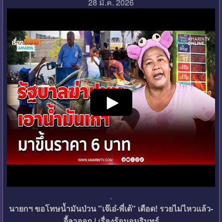
28 มี.ค. 2026
.
นายกฯ ขอโทษน้ำมันป่วน "เจ๊เอ๋-พี่เต้" เดือด! รวยไม่ไหวแล้ว-
จี้ลาออก | เรื่องร้อนอมรินทร์