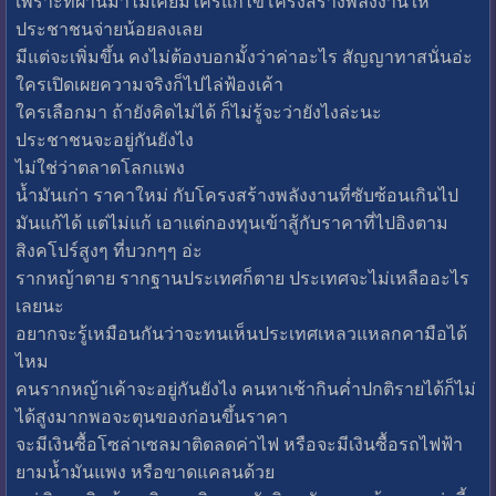
เพราะที่ผ่านมาไม่เคยมีใครแก้ไขโครงสร้างพลังงานให้
ประชาชนจ่ายน้อยลงเลย
มีแต่จะเพิ่มขึ้น คงไม่ต้องบอกมั้งว่าค่าอะไร สัญญาทาสนั่นอ่ะ
ใครเปิดเผยความจริงก็ไปไล่ฟ้องเค้า
ใครเลือกมา ถ้ายังคิดไม่ได้ ก็ไม่รู้จะว่ายังไงล่ะนะ
ประชาชนจะอยู่กันยังไง
ไม่ใช่ว่าตลาดโลกแพง
น้ำมันเก่า ราคาใหม่ กับโครงสร้างพลังงานที่ซับซ้อนเกินไป
มันแก้ได้ แต่ไม่แก้ เอาแต่กองทุนเข้าสู้กับราคาที่ไปอิงตาม
สิงคโปร์สูงๆ ที่บวกๆๆ อ่ะ
รากหญ้าตาย รากฐานประเทศก็ตาย ประเทศจะไม่เหลืออะไร
เลยนะ
อยากจะรู้เหมือนกันว่าจะทนเห็นประเทศเหลวแหลกคามือได้
ไหม
คนรากหญ้าเค้าจะอยู่กันยังไง คนหาเช้ากินค่ำปกติรายได้ก็ไม่
ได้สูงมากพอจะตุนของก่อนขึ้นราคา
จะมีเงินซื้อโซล่าเซลมาติดลดค่าไฟ หรือจะมีเงินซื้อรถไฟฟ้า
ยามน้ำมันแพง หรือขาดแคลนด้วย