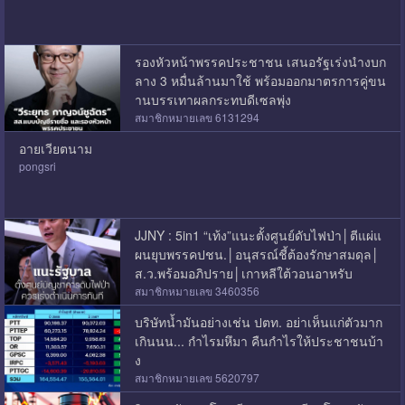
รองหัวหน้าพรรคประชาชน เสนอรัฐเร่งนำงบก
ลาง 3 หมื่นล้านมาใช้ พร้อมออกมาตรการคู่ขน
านบรรเทาผลกระทบดีเซลพุ่ง
สมาชิกหมายเลข 6131294
อายเวียตนาม
pongsri
JJNY : 5in1 “เท้ง”แนะตั้งศูนย์ดับไฟป่า│ตีแผ่แ
ผนยุบพรรคปชน.│อนุสรณ์ชี้ต้องรักษาสมดุล│
ส.ว.พร้อมอภิปราย│เกาหลีใต้วอนอาหรับ
สมาชิกหมายเลข 3460356
บริษัทน้ำมันอย่างเช่น ปตท. อย่าเห็นแก่ตัวมาก
เกินนน... กำไรมหึมา คืนกำไรให้ประชาชนบ้า
ง
สมาชิกหมายเลข 5620797