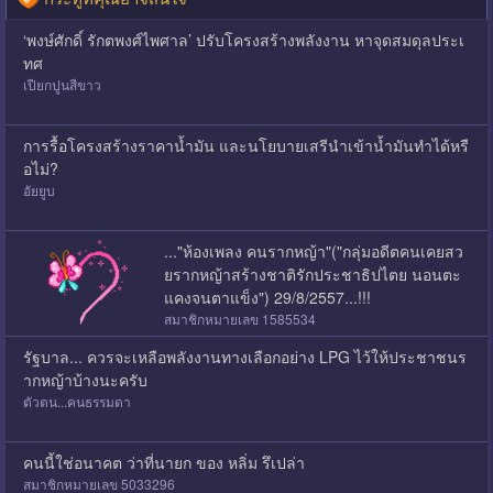
‘พงษ์ศักดิ์ รักตพงศ์ไพศาล’ ปรับโครงสร้างพลังงาน หาจุดสมดุลประเ
ทศ
เปียกปูนสีขาว
การรื้อโครงสร้างราคาน้ำมัน และนโยบายเสรีนำเข้าน้ำมันทำได้หรื
อไม่?
อัยยูบ
..."ห้องเพลง คนรากหญ้า"("กลุ่มอดีตคนเคยสว
ยรากหญ้าสร้างชาติรักประชาธิปไตย นอนตะ
แคงจนตาแข็ง") 29/8/2557...!!!
สมาชิกหมายเลข 1585534
รัฐบาล... ควรจะเหลือพลังงานทางเลือกอย่าง LPG ไว้ให้ประชาชนร
ากหญ้าบ้างนะครับ
ตัวตน...คนธรรมดา
คนนี้ใช่อนาคต ว่าที่นายก ของ หลิ่ม รึเปล่า
สมาชิกหมายเลข 5033296