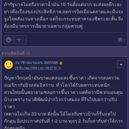
ถ้ารัฐบาลไม่ตรึงราคาน้ำมัน 15 วันตั้งแต่แรก จะส่งผลดีระยะ
ยาวคือเรื่องของประสิทธิภาพ,ลดการบิดเบือนตลาดและมีแรง
จูงใจพลังงานทางเลือก แต่ก็จะกระทบค่าครองชีพระยะสั้น จึง
ต้องมีมาตรการเยียวยาเฉพาะกลุ่มควบคู่

0
0
ความคิดเห็นที่ 13
สมาชิกหมายเลข 3655586
29 มีนาคม 2569 เวลา 09:27:01 น.
ปัญหาวิกฤตน้ำมันขาดแคลนและขึ้นราคา เกิดจากสงคราม
อเมริกากับยิวถล่มอิหร่าน ทั่วโลกได้รับผลกระทบหนัก
ส่วนไทยนั้นพยายามชลอการขึ้นราคา แต่คิดว่ามีพวกแอบตุน
บ้าง เพราะรมวพิพัฒน์ปากไวกว่าสมอง ที่รีบไปบอกว่าปรับ
ราคา
เพดานไม่เกิน 33 บาท ดังนั้น ไอ้โมงกับชาวบ้านก็รีบแห่ไป
กักตุน ยิ่งประกาศปรับที่ 1-2 บาท ทุกๆ 2 วันก็เท่ากับทำให้การ
กักตุนหนัก