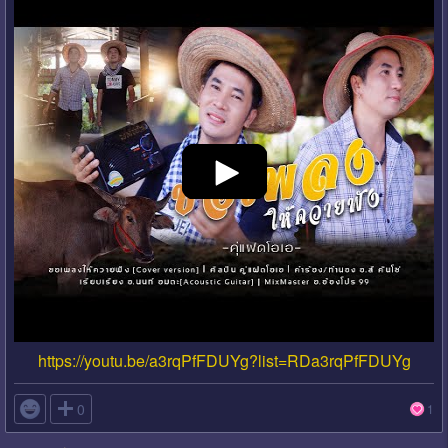
https://youtu.be/a3rqPfFDUYg?list=RDa3rqPfFDUYg

0
1