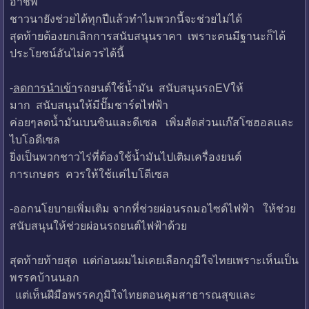
อาชีพ
ชาวนายังช่วยได้ทุกปีแล้วทำไมพวกนี้จะช่วยไม่ได้
สุดท้ายต้องยกเลิกการสนับสนุนราคา เพราะคนมีฐานะก็ได้
ประโยชน์อันไม่ควรได้นี้
-
ลดการนำเข้า
รถยนต์ใช้น้ำมัน สนับสนุนรถEVให้
มาก สนับสนุนให้มีปั๊มชาร์ตไฟฟ้า
ค่อยๆลดน้ำมันเบนซินและดีเซล เพิ่มสัดส่วนแก๊สโซฮอลและ
ไบโอดีเซล
ยิ่งเป็นพวกชาวไร่ที่ต้องใช้น้ำมันไปเติมเครื่องยนต์
การเกษตร ควรให้ใช้แต่ไบโดีเซล
-ออกนโยบายเพิ่มเติม จากที่ช่วยผ่อนรถมอไซด์ไฟฟ้า ให้ช่วย
สนับสนุนให้ช่วยผ่อนรถยนต์ไฟฟ้าด้วย
สุดท้ายท้ายสุด แต่ก่อนผมไม่เคยเลือกภูมิใจไทยเพราะเห็นเป็น
พรรคบ้านนอก
แต่เห็นฝีมือพรรคภูมิใจไทยตอนคุมสาธารณสุขและ