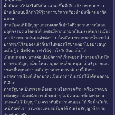
น้ำมันขาดไปส่งไม่ถึงปั๊ม แต่พอขึ้นที่เดียว 6 บาท พวกชาว
บ้านเลิกแบบนี้ก็ทำให้รู้ว่าการบริหารเรื่องน้ำมันที่ผ่านมาผิด
พลาด
สำหรับคนที่มีปัญญาและเหตุผลก็เข้าใจถึงสถานการณ์และ
พฤติกรรมคนไดทยได้ แต่ยังมีพวกเอามาเป็นประเด็นการเมือง
เอา 6 บาทมาเล่นมุขด่าต่อๆ ไป ก็เหมือน พวกหยอดน้ำลายใส่
ปากพวกไร้สมอง แล้วก็เอาไปหยอดใส่ปากต่อๆไปอย่างสนุก
แต่ไม่รู้ว่าสิ่งที่รับมา ทำให้รู้ว่าโง่กับคิดเองไม่ได้
เมื่อหมดมุข 6 บาทต่อ ปฎิบัติการก็เริ่มหยอดน้ำลายมุขใหม่ใส่
ปากพวกปัญญาน้อยใหม่ว่าอุตสาหเลือกหนูมาเป็นรัฐบาลแล้ว
ราคาขึ้นทุกอย่าง แต่ไม่ดูว่าสถานการณ์แบบนี้ คิดว่า
พรรคการเมืองที่เลือกมาคงเป็นเทวดาที่เนรมิตให้ได้หมดตาม
ที่เลือก
หากรัฐบาลเป็นพรรคเพื่อเขมร หรือพรรคส้วม หรือพรรคปช
ปดีแต่พูด ก็มีแต่นักการเมืองเน่าๆ ไม่มีคนนอกที่เก่งทำงาน
และคงไม่มีปัญญาไปเจรจากับอิหร่านจนยอมให้เรือน้ำมันกับ
เคมีภัณฑ์เรา ผ่านช่องแคบฮอร์มุสได้ กับเริ่มสัญญาซื้อขาย
ด้วยกับรัสเซีย