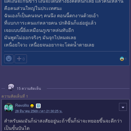
แค่เงินจะกินข้าว เงินจะเดินทางยังคิดหนักเลย แล้วคนเหล่านี้
คือคนส่วนใหญ่ในประเทศนะ
ฉันเองก็เป็นคนจนๆ คนนึง ตอนนี้ตกงานด้วยเอ้า
ที่แบกภาระคนแก่หลายคน ปกติฉันก็แย่อยู่แล้ว
เจอแบบนี้ยิ่งเหมือนภูเขาหล่นทับอีก
มันพูดไม่ออกจริงๆ มันจุกไปหมดเลย
เหนื่อยใจวะ เหนื่อยจนอยากจะโดดน้ำตายเลย

0
1
15
ความคิดเห็น
ความคิดเห็นที่ 1
Revollio
28 มีนาคม 2569 เวลา 21:30:25 น.
สำหรับผมมันก็น่าสงสัยอยู่นะถ้าขึ้นก็น่าจะทยอยขึ้นจะดีกว่า
เป็นขั้นบันได