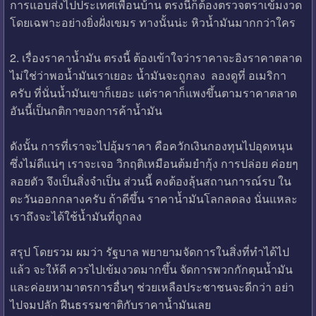
การแอบส่งไปประเทศเพื่อนบ้าน ตรงนี้ก็ต้องตรวจตราเข้มงวด
โดยเฉพาะอย่างยิ่งฝั่งเขมร ทางนั้นน่ะ หิวน้ำมันมากกว่าใคร
2. เรื่องราคาน้ำมัน ตรงนี้ ต้องเข้าใจว่าราคาจะอิงราคาตลาด
ไม่ใช่ว่าพอน้ำมันเราเยอะ น้ำมันจะถูกลง ลองดูที่ อเมริกา
ครับ ที่นั่นน้ำมันเขาก็เยอะ แต่ราคาก็แพงขึ้นตามราคาตลาด
อันนี้เป็นกติกาของการค้าน้ำมัน
ดังนั้น การที่เราจะไปอุ้มราคา คือควักเงินกองทุนไปอุดหนุน
ซึ่งไม่ดีแน่ๆ เราจะเจอ วิกฤติเหมือนต้มยำกุ้ง การปล่อย ค่อยๆ
ลอยตัว จึงเป็นสิ่งจำเป็น ส่วนนี้ คงต้องลุ้นสถานการณ์รบ ใน
ตะวันออกกลางครับ ถ้าดีขึ้น ราคาน้ำมันโลกลดลง นั่นแหละ
เราถึงจะได้ใช้น้ำมันที่ถูกลง
สรุป โดยรวม ผมว่า รัฐบาล พยายามจัดการในสิ่งที่ทำได้ไป
แล้ว จะให้ดี ควรไปเข้มงวดมากขึ้น จัดการพวกกักตุนน้ำมัน
และค่อยหามาตรการอื่นๆ ช่วยเหลือประชาชนจะดีกว่า อย่า
ไปจมปลัก ฝืนธรรมชาติกับราคาน้ำมันเลย