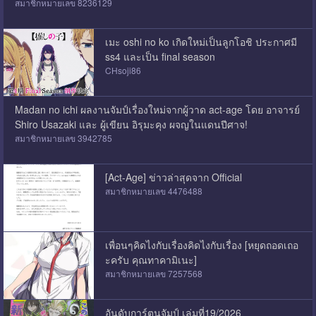
สมาชิกหมายเลข 8236129
เมะ oshi no ko เกิดใหม่เป็นลูกโอชิ ประกาศมี
ss4 และเป็น final season
CHsoji86
Madan no ichi ผลงานจัมป์เรื่องใหม่จากผู้วาด act-age โดย อาจารย์
Shiro Usazaki และ ผู้เขียน อิรุมะคุง ผจญในแดนปีศาจ!
สมาชิกหมายเลข 3942785
[Act-Age] ข่าวล่าสุดจาก Official
สมาชิกหมายเลข 4476488
เพื่อนๆคิดไงกับเรื่องคิดไงกับเรื่อง [หยุดถอดเถอ
ะครับ คุณทาคามิเนะ]
สมาชิกหมายเลข 7257568
อันดับการ์ตูนจัมป์ เล่มที่19/2026