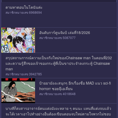
ตามหาตอนในโคนันค่ะ
สมาชิกหมายเลข 6968694
อันดับการ์ตูนจัมป์ เล่มที่18/2026
สมาชิกหมายเลข 5087077
สรุปสถานการณ์ความเป็นจริงใหม่ของChainsaw man ในตอนที่232
และความรู้สึกของเจ้าของกระทู้ที่เป็นขาประจำลงกระทู้ Chainsaw
man
สมาชิกหมายเลข 3942785
ป้ายยามังงะสนุกๆ อีกเรื่องชื่อ MAD แนว sci-fi
horrorr ซอยจุ๊เอเลี่ยน
สมาชิกหมายเลข 4018648
บางทีก็สงสารอาจารย์คนแต่งมังงะหลาย ๆ คนนะ แทนที่แต่งจบแล้ว
จะได้เวลาเอาไปทำอย่างอื่นต้องเขียนตอนจบใหม่ตามใจพวกไม่ชอบ