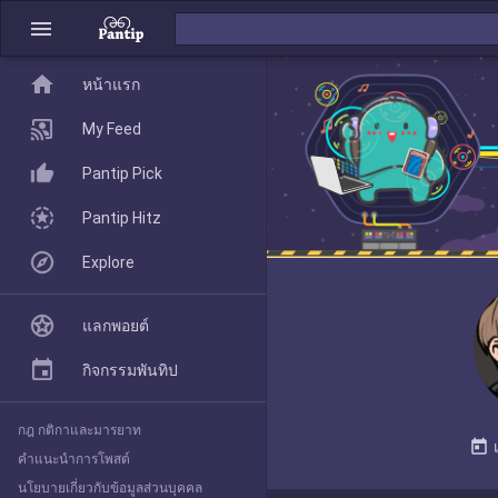
menu
home
home
หน้าแรก
หน้าแรก
My Feed
Pantip Pick
My Feed
Pantip Hitz
Explore
Pantip Pick
แลกพอยต์
Pantip Hitz
กิจกรรมพันทิป
กฎ กติกาและมารยาท
Explore
today
คำแนะนำการโพสต์
นโยบายเกี่ยวกับข้อมูลส่วนบุคคล