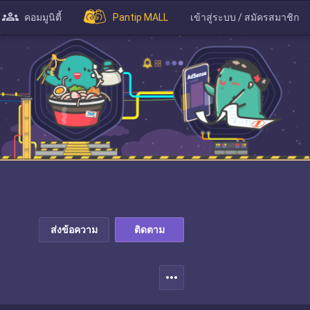
คอมมูนิตี้
Pantip MALL
เข้าสู่ระบบ / สมัครสมาชิก
ส่งข้อความ
ติดตาม
more_horiz